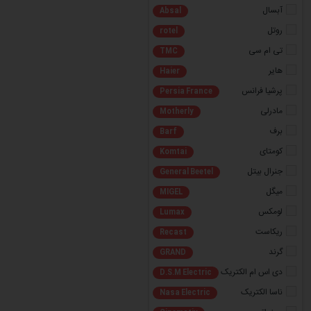
آبسال
Absal
روتل
rotel
تی ام سی
TMC
هایر
Haier
پرشیا فرانس
Persia France
مادرلی
Motherly
برف
Barf
کومتای
Komtai
جنرال بیتل
General Beetel
میگل
MIGEL
لومکس
Lumax
ریکاست
Recast
گرند
GRAND
دی اس ام الکتریک
D.S.M Electric
ناسا الکتریک
Nasa Electric