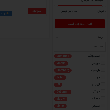
ناموجود
٠ تومان
١,٠٠٠,٠٠٠ تومان
4.5

برند
سامسونگ
Samsung
موریس
Morris
بلومبرگ
Blomberg
فلر
Feller
ال جی
LG
دلونگی
DeLonghi
مجیک
Magic
سینجر
Sinjer