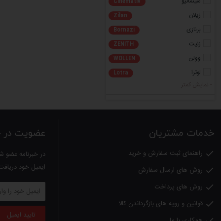
سینماتیو
Cinemativ
زیلان
Zilan
برنازی
Bornazi
زنیت
ZENITH
وولن
WOLLEN
لوترا
Lotra
- نمایش کمتر
خدمات مشتریان
عضویت در خب
راهنمای ثبت سفارش و خرید

در خبرنامه عضو شو
ایمیل خود دریافت
روش های ارسال سفارش

روش های پرداخت

قوانین و رویه های بازگرداندن کالا

تایید ایمیل
همکاری با ما
