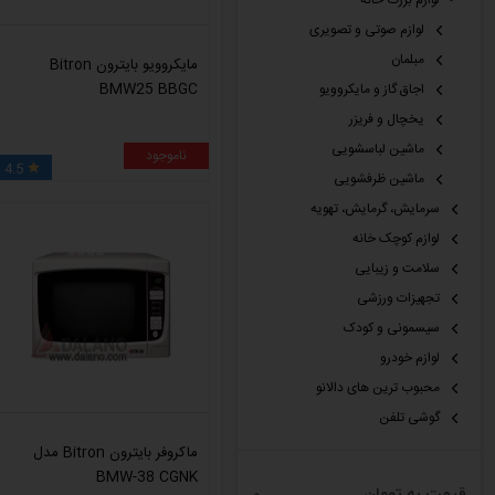
لوازم بزرگ خانه
لوازم صوتی و تصویری
مبلمان
مایکروویو بایترون Bitron
BMW25 BBGC
اجاق گاز و مایکروویو
یخچال و فریزر
ماشین لباسشویی
ناموجود
4.5

ماشین ظرفشویی
سرمایش، گرمایش، تهویه
لوازم کوچک خانه
سلامت و زیبایی
تجهیزات ورزشی
سیسمونی و کودک
لوازم خودرو
محبوب ترین های دالانو
گوشی تلفن
ماکروفر بایترون Bitron مدل
BMW-38 CGNK
قیمت به تومان