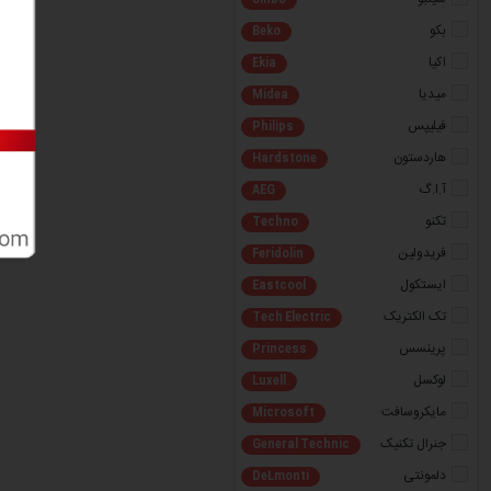
بکو
Beko
اکیا
Ekia
میدیا
Midea
فیلیپس
Philips
هاردستون
Hardstone
آ.ا.گ
AEG
تکنو
Techno
فریدولین
Feridolin
ایستکول
Eastcool
تک الکتریک
Tech Electric
پرینسس
Princess
لوکسل
Luxell
مایکروسافت
Microsoft
جنرال تکنیک
General Technic
دلمونتی
DeLmonti