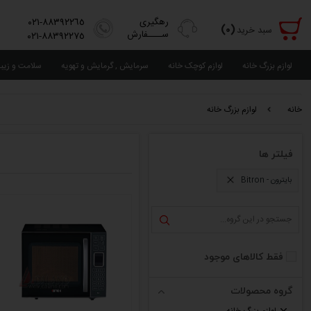
رهگیری
٨٨٣٩٢٢٦٥-٠٢١
(٠)
سبد خرید
ســــفارش
٨٨٣٩٢٢٧٥-٠٢١
لوازم بزرگ خانه
لوازم کوچک خانه
سرمایش , گرمایش و تهویه
سلامت و زیب
خانه
لوازم بزرگ خانه
فیلتر ها
بایترون - Bitron
فقط کالاهای موجود
گروه محصولات