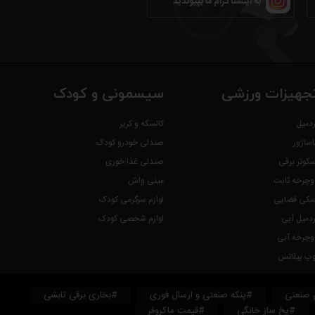
به اینستاگرام ما بپیوندید
جهیزات ورزشی
سیسمونی و کودک
ردمیل
کالسکه و کریر
اساژور
صندلی خودرو کودک
سکوتر برقی
صندلی غذا خوری
وچرخه ثابت
مینی واش
سکی فضایی
لوازم سرگرمی کودک
ردمیل آبی
لوازم شخصی کودک
وچرخه آبی
وپ پیلاتس
 صنعتی
#پنکه صنعتی و ارسال فوری
#بخاری برقی تابشی
#یخ ساز خانگی
#قیمت ماکروفر