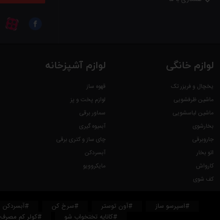
لوازم خانگی
لوازم آشپزخانه
یخچال و فریزر تک
قهوه ساز
ماشین ظرفشویی
لوازم پخت و پز
ماشین لباسشویی
سماور برقی
بخارشوی
آبمیوه گیری
جاروبرقی
چای ساز و کتری برقی
اتو بخار
آبسردکن
کارواش
مایکروویو
کف شوی
#اسپرسو ساز
#آون توستر
#سرخ کن
#آبسردکن
#کاناپه تختخواب شو
#کولر کم مصرف