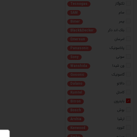
تکنوگاز
Tecnogas
سام
SAM
بیمر
Bimer
بلک ‌اند‌‌‌ دکر
Black&Decker
امرسان
Emersun
پاناسونیک
Panasonic
سونی
Sony
ون شیدا
Wanshida
گاسونیک
Gosonic
دالانو
Dalano
کامتل
Kumtel
بایترون
Bitron
بوش
Bosch
ارشیا
Arshia
کنوود
Kenwood
سینبو
Sinbo