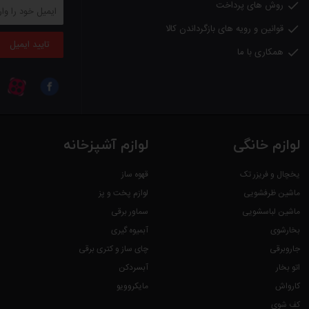
روش های پرداخت

قوانین و رویه های بازگرداندن کالا

تایید ایمیل
همکاری با ما

لوازم خانگی
لوازم آشپزخانه
یخچال و فریزر تک
قهوه ساز
ماشین ظرفشویی
لوازم پخت و پز
ماشین لباسشویی
سماور برقی
بخارشوی
آبمیوه گیری
جاروبرقی
چای ساز و کتری برقی
اتو بخار
آبسردکن
کارواش
مایکروویو
کف شوی