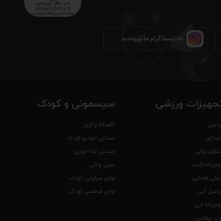
به اینستاگرام ما بپیوندید
جهیزات ورزشی
سیسمونی و کودک
ردمیل
کالسکه و کریر
اساژور
صندلی خودرو کودک
سکوتر برقی
صندلی غذا خوری
وچرخه ثابت
مینی واش
سکی فضایی
لوازم سرگرمی کودک
ردمیل آبی
لوازم شخصی کودک
وچرخه آبی
وپ پیلاتس