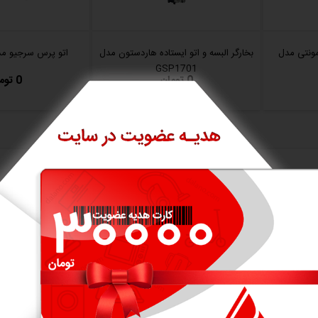
ونتی مدل
بخارگر البسه و اتو ایستاده هاردستون مدل
اتو پرس سرجیو مدل 5200
GSP1701
0 تومان
0 تومان
امتیاز کاربران
4/5
5/5
ارزش خرید
مصرف انرژی
5/5
4/5
امکانات و قابلیت ها
کاربری