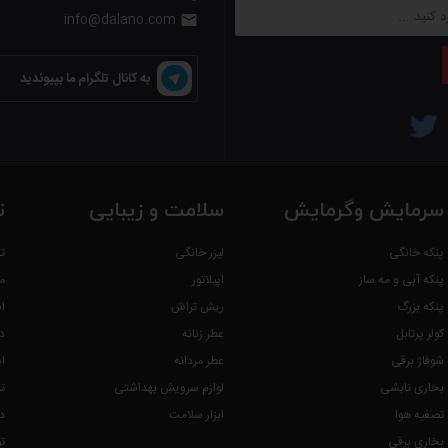
info@dalano.com

به کانال تلگرام ما بپیوندید
سرمایش وگرمایش
سلامت و زیبایی
ت
پنکه خانگی
لیزر خانگی
ت
پنکه آبی و مه ساز
اپیلاتور
م
پنکه بزرگ
ریش تراش
ا
کولر پرتابل
عطر زنانه
د
شوفاژ برقی
عطر مردانه
ا
بخاری تابشی
لوازم سرویش بهداشتی
ت
تصفیه هوا
ابزار سلامت
د
بخاری برقی
ت