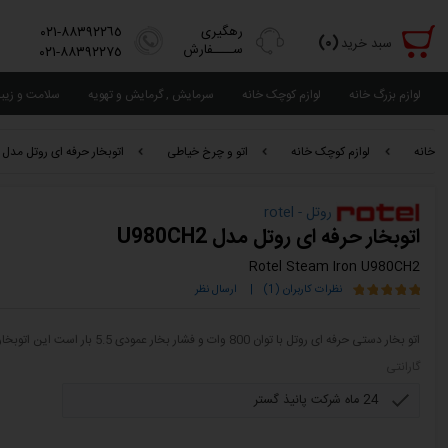
رهگیری
٨٨٣٩٢٢٦٥-٠٢١
(٠)
سبد خرید
ســــفارش
٨٨٣٩٢٢٧٥-٠٢١
لوازم بزرگ خانه
لوازم کوچک خانه
سرمایش , گرمایش و تهویه
سلامت و زیب
خانه
لوازم کوچک خانه
اتو و چرخ خیاطی
اتوبخار حرفه ای روتل مدل U980CH2
روتل - rotel
اتوبخار حرفه ای روتل مدل U980CH2
Rotel Steam Iron U980CH2
نظرات کاربران (1)
|
ارسال نظر
اتو بخار دستی حرفه ای روتل با توان 800 وات و فشار بخار عمودی 5.5 بار است این اتوبخار دارای کفی سرامیک بوده و مخزن آب استیل مقاوم دارد.
گارانتی