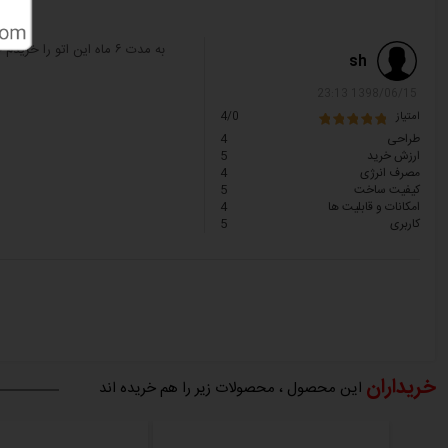
لطفا
توجه داشته باشید
؛
کلیه کالاهای عرضه شده در دالانو اصل بوده و دارای گارانتی از شرکتهای مع
به مدت ۶ ماه این اتو را خریدم خوبه
sh
1398/06/15 23:13
امتیاز
4/0
طراحی
4
ارزش خرید
5
مصرف انرژی
4
کیفیت ساخت
5
امکانات و قابلیت ها
4
کاربری
5
خریداران
این محصول ، محصولات زیر را هم خریده اند