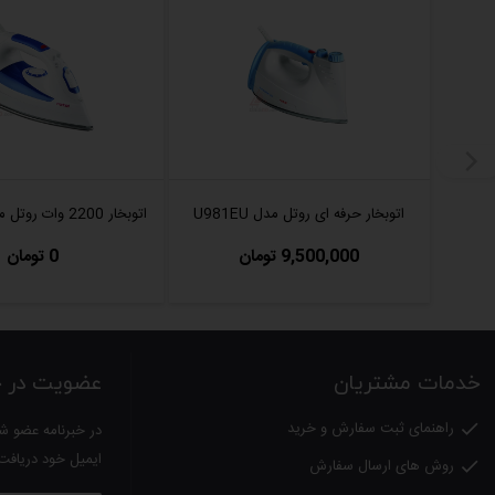
اتوبخار حرفه ای روتل مدل U981EU
اتوبخار 2200 وات روتل مدل U912CH
9,500,000 تومان
0 تومان
خدمات مشتریان
عضویت در خب
راهنمای ثبت سفارش و خرید

در خبرنامه عضو شو
ایمیل خود دریافت
روش های ارسال سفارش
