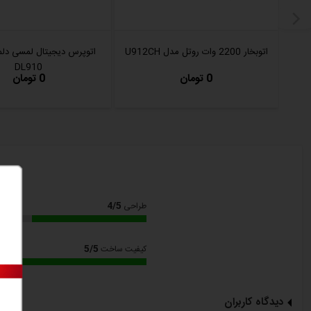
طول سیم برق: 2.4 متر
ابعاد L x W x H:
اتوبخار 2200 وات روتل مدل U912CH
اتوپرس دیجیتال لمسی دلم
DL910
cm 27 x 12 x 14
0 تومان
0 تومان
ابعاد بسته بندی L x W x H:
cm 31 x 17 x 17
وزن: 1.63 کیلوگرم
رنگ: سفید- قرمز
ولتاژ/فرکانس: 50/230 ولت/هرتز
4/5
طراحی
کنترل کیفی: روتل سوئیس
5/5
کیفیت ساخت
24 ماه گارانتی
با ضمانت نامه شرکت پانیذ گستر
دیدگاه کاربران