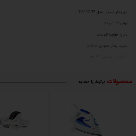
اتو بخار دستی مدل U980CH2
توان: 800 وات
دارای حرارت اتومات
قدرت بخار عمودی 5.5bar
گنجایش مخزن 300 ml
دارای کفی سرامیک
محصولات
قابل استفاده برای کلیه پارچه ها ضد براقی و سوختگی
مرتبط یا مشابه
دارای پد زیر اتو
توزیع بخار بهینه شده از طریق نوع و روش زدن بخار
بسیار مقرون به صرفه و کم مصرف
دارای حداکثر بخار خروجی
ظرفیت مخزن آب: 0.300 لیتر