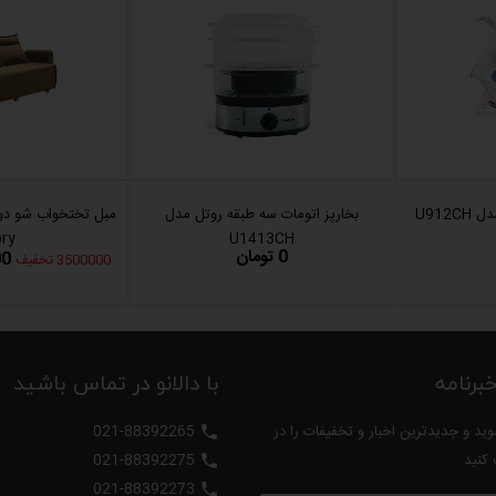
بخارپز اتومات سه طبقه روتل مدل
مبل تختخواب شو دو 
ry
U1413CH
0 تومان
00
3500000 تخفیف
رنامه
با دالانو در تماس باشید
ید و جدیدترین اخبار و تخفیفات را در
021-88392265

 کنید
021-88392275

021-88392273
