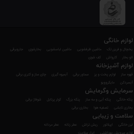
کرده است.
لوازم خانگی
یخچال و فریزر تک
ماشین ظرفشویی
ماشین لباسشویی
بخارشوی
جاروبرقی
اتو بخار
کارواش
کف شوی
لوازم آشپزخانه
قهوه ساز
لوازم پخت و پز
سماور برقی
آبمیوه گیری
چای ساز و کتری برقی
آبسردکن
مایکروویو
سرمایش وگرمایش
پنکه خانگی
پنکه آبی و مه ساز
پنکه بزرگ
کولر پرتابل
شوفاژ برقی
بخاری تابشی
تصفیه هوا
بخاری برقی
سلامت و زیبایی
لیزر خانگی
اپیلاتور
ریش تراش
عطر زنانه
عطر مردانه
لوازم سرویش بهداشتی
ابزار سلامت