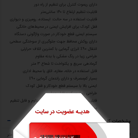
دارای ریموت کنترل برای تنظیم از راه دور
قابلیت تنظیم ارتفاع تا ۱۴۰ سانتی‌متر
قابلیت استفاده در سه حالت: ایستاده، رومیزی و دیواری
قفل کودک برای افزایش ایمنی در محیط‌های خانگی
سیستم ایمنی قطع خودکار در صورت واژگونی دستگاه
دارای روکش محافظ جهت جلوگیری از سوختگی سطحی
انتقال ۹۰٪ انرژی گرمایی با کمترین اتلاف حرارتی
طراحی زیبا در رنگ مشکی با بدنه مقاوم
گرمادهی سریع و یکنواخت تا شعاع ۳ متر
قابل استفاده در خانه، مغازه، اتاق یا محیط اداری
بسیار کم‌مصرف و دارای راندمان گرمایی ۹۰٪
ایمنی بالا با سیستم قطع خودکار و قفل کودک
طراحی زیبا، سبک و قابل حمل
قابلیت استفاده در چند حالت با پایه مقاوم و قابل تنظیم
مجهز به شبکه محافظ
مشخصات کلی
ابعاد L x W x H
43x30x130 سانتی متر