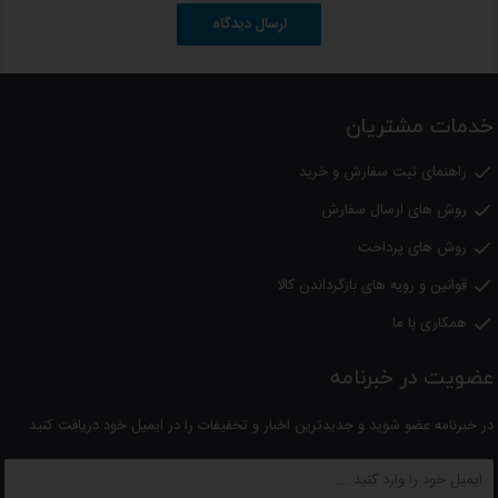
مشخصه
توضیحات
ارسال دیدگاه
برند
VIDAS
مدل
VIR-8088
خدمات مشتریان
نوع دستگاه
هیتر برقی (هالوژنی و دمنده)
راهنمای ثبت سفارش و خرید

توان حرارتی
۱۰۰۰ وات
روش های ارسال سفارش

ریموت کنترل
دارد
روش های پرداخت

قوانین و رویه های بازگرداندن کالا

تایمر
قابل تنظیم
همکاری با ما

قفل کودک
دارد
عضویت در خبرنامه
سیستم ایمنی قطع خودکار
دارد (در زمان واژگونی)
در خبرنامه عضو شوید و جدیدترین اخبار و تخفیفات را در ایمیل خود دریافت کنید
قابلیت تنظیم ارتفاع
تا ۱۴۰ سانتی‌متر
قابلیت نصب
ایستاده، رومیزی و دیواری