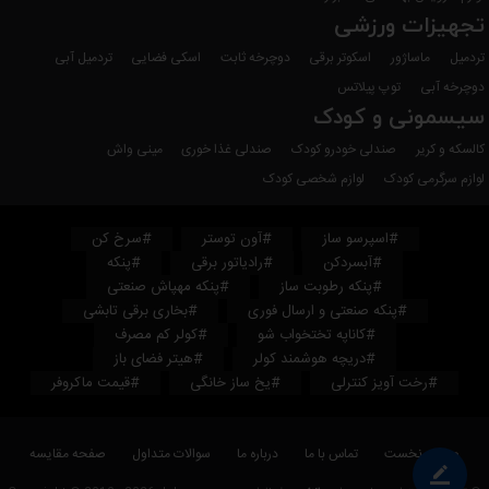
تجهیزات ورزشی
تردمیل
ماساژور
اسکوتر برقی
دوچرخه ثابت
اسکی فضایی
تردمیل آبی
دوچرخه آبی
توپ پیلاتس
سیسمونی و کودک
کالسکه و کریر
صندلی خودرو کودک
صندلی غذا خوری
مینی واش
لوازم سرگرمی کودک
لوازم شخصی کودک
#اسپرسو ساز
#آون توستر
#سرخ کن
#آبسردکن
#رادیاتور برقی
#پنکه
#پنکه رطوبت ساز
#پنکه مهپاش صنعتی
#پنکه صنعتی و ارسال فوری
#بخاری برقی تابشی
#کاناپه تختخواب شو
#کولر کم مصرف
#دریچه هوشمند کولر
#هیتر فضای باز
#رخت آویز کنترلی
#یخ ساز خانگی
#قیمت ماکروفر
صفحه نخست
تماس با ما
درباره ما
سوالات متداول
صفحه مقایسه
border_color