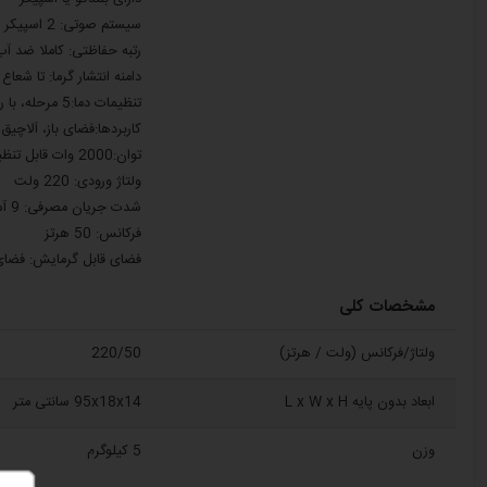
سیستم صوتی: 2 اسپیکر با بلوتوث
رتبه حفاظتی: کاملا ضد آب - 65
دامنه انتشار گرما: تا شعاع 3.5 متر بسیار سریع و آنی
تنظیمات دما:5 مرحله، با ریموت کنترل
کاربردها:فضای باز، آلاچیق
توان:2000 وات قابل تنظیم
ولتاژ ورودی: 220 ولت
شدت جریان مصرفی: 9 آمپر
فرکانس: 50 هرتز
فضای قابل گرمایش: فضای بیرونی تا 4 متر طول، فضای د
مشخصات کلی
ولتاژ/فرکانس (ولت / هرتز)
220/50
ابعاد بدون پایه L x W x H
95x18x14 سانتی متر
وزن
5 کیلوگرم