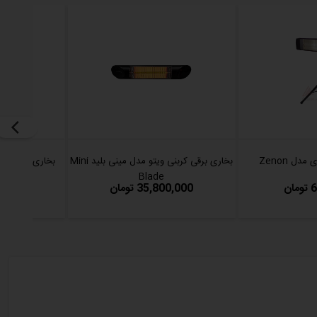
دل Zenon
بخاری برقی کربنی ویتو مدل مینی بلید Mini
بخاری برقی اینفرا
Blade
ن
35,800,000 تومان