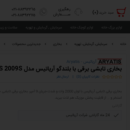
رهگیری
٨٨٣٩٢٢٦٥-٠٢١
(٠)
سبد خرید
ســــفارش
٨٨٣٩٢٢٧٥-٠٢١
لوازم بزرگ خانه
لوازم کوچک خانه
سرمایش , گرمایش و تهویه
سلامت و زیب
خانه
سرمایش، گرمایش، تهویه
بخاری
جدیدترین محصولات
آریاتیس - Aryatis
بخاری تابشی برقی با بلندگو آریاتیس مدل IFS 2009S
نظرات کاربران (0)
|
ارسال نظر
بخاری برقی تابشی آریاتیس با توان 2000
استخر و ... از قابلیت پخش موزیک هم لذت ببرید.
گارانتی