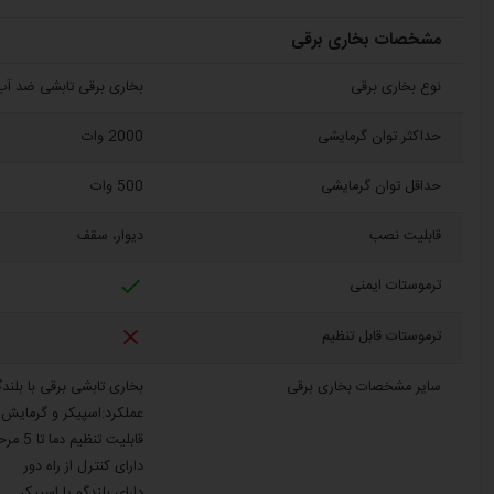
مشخصات بخاری برقی
نوع بخاری برقی
بخاری برقی تابشی ضد آب 
حداکثر توان گرمایشی
2000 وات
حداقل توان گرمایشی
500 وات
قابلیت نصب
دیوار، سقف

ترموستات ایمنی

ترموستات قابل تنظیم
سایر مشخصات بخاری برقی
بخاری تابشی برقی با بلندگو آریا
عملکرد:اسپیکر و گرمایش
قابلیت تنظیم دما تا 5 مرحله
دارای کنترل از راه دور
دارای بلندگو یا اسپیکر