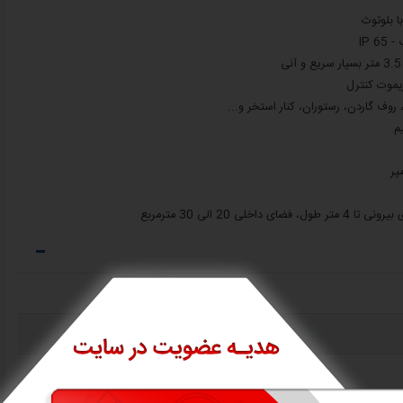
IP 
، روف گاردن، رستوران، کنار استخر و...
اخلی 20 الی 30 مترمربع