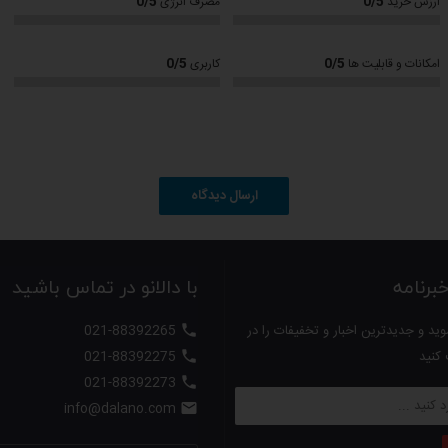
0/5
0/5
ارزش خرید
مصرف انرژی
0/5
0/5
امکانات و قابلیت ها
کاربری
ارسال دیدگاه
بخاری تابشی IFS 2009S توسط هیتر مادون قرمز، پس از روشن شدن در کمتر از 2 ثانیه گرمایی قوی و عالی در محیط منتشر می کن
ویژگی منحصر به فرد بخاری تابشی IFS 2009S، سیستم هوشمند و پخش موزیک از طریق 2 بلندگو با کیفیت بسیارعالی و 
رنامه
با دالانو در تماس باشید
ستفاده در فضاهای مختلف تبدیل نموده و فضای بسیار گرم و شادی را برای شما به ارمغ
ید و جدیدترین اخبار و تخفیفات را در
021-88392265

 کنید
021-88392275

021-88392273

info@dalano.com
