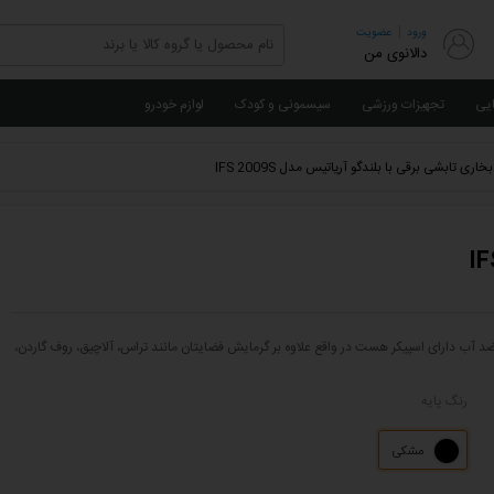
|
ورود
عضویت
دالانوی من
ایی
تجهیزات ورزشی
سیسمونی و کودک
لوازم خودرو
بخاری تابشی برقی با بلندگو آریاتیس مدل IFS 2009S
 وات و شدت جریان 9 آمپر، بخاری برقی تابشی ضد آب دارای اسپیکر هست در واقع علاوه بر گرمایش فضایتان مانند تراس، آلاچیق، روف گاردن،
رنگ پایه
مشکی