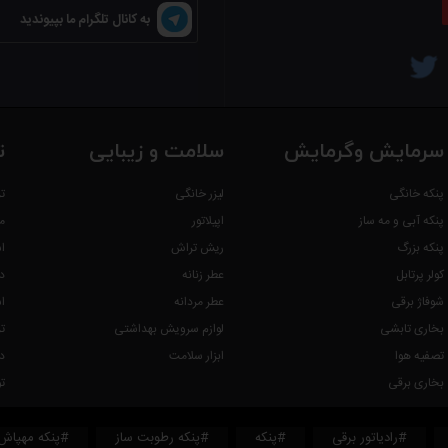
به کانال تلگرام ما بپیوندید
رفدار می باشد.
سرمایش وگرمایش
سلامت و زیبایی
ت
پنکه خانگی
لیزر خانگی
ت
پنکه آبی و مه ساز
اپیلاتور
م
پنکه بزرگ
ریش تراش
ا
کولر پرتابل
عطر زنانه
د
شوفاژ برقی
عطر مردانه
ا
بخاری تابشی
لوازم سرویش بهداشتی
ت
تصفیه هوا
ابزار سلامت
د
بخاری برقی
ت
، رستورانی و صنعتی
#رادیاتور برقی
#پنکه
#پنکه رطوبت ساز
#پنکه مهپاش