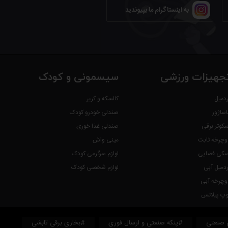
به اینستاگرام ما بپیوندید
جهیزات ورزشی
سیسمونی و کودک
ردمیل
کالسکه و کریر
اساژور
صندلی خودرو کودک
سکوتر برقی
صندلی غذا خوری
وچرخه ثابت
مینی واش
سکی فضایی
لوازم سرگرمی کودک
ردمیل آبی
لوازم شخصی کودک
وچرخه آبی
وپ پیلاتس
 صنعتی
#پنکه صنعتی و ارسال فوری
#بخاری برقی تابشی