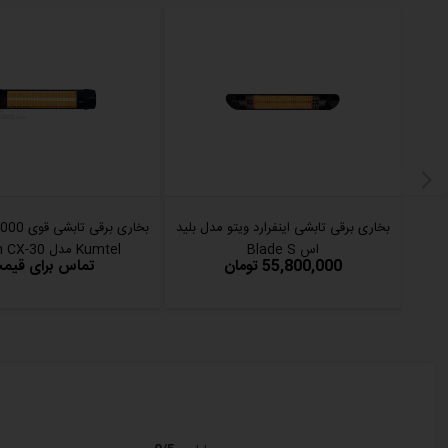
دامنه انتشار گرما:تا شعاع 3.5 متر بسیار سریع و آنی
تنظیمات دما:5 مرحله، با ریموت کنترل
نحوه نصب:دیواری و سقفی
کاربردها:فضای باز، آلاچیق، روف گاردن، رستوران، کنار استخرو...
توان:2000 وات قابل تنظیم
شدت جریان:9 آمپر
بخاری برقی تابشی اینفرارد ویتو مدل بلید
ابعاد:
اس Blade S
Kumtel مدل Zenon CX-30
55,800,000 تومان
تماس برای قیم
95x18x14 سانتی متر
وزن:5 کیلو گرم
ولتاژ ورودی: 220 ولت
شدت جریان مصرفی: 9 آمپر
فرکانس: 50 هرتز