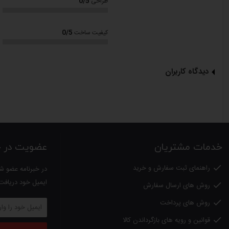
0/5
طراحی
رنگ: مشکی
رتبه حفاظت الکتریکی: IP65
0/5
کیفیت ساخت
فضای قابل گرمایش: فضای بیرونی تا 4 متر طول، فضای داخلی 20 الی 30 مترمربع
دیدگاه کاربران
24 ماه گارانتی
با ضمانت نامه شرکت آریاتیس
اندک می‌باشد.طراحی منحصر به فرد بخاری تابشی IFS 2009S با تکنولوژی روز آلمان
خدمات مشتریان
عضویت در خب
لذت استفاده از موزیک به‌ صورت همزمان آن را به یک بخاری بسیار کاربردی جهت ا
راهنمای ثبت سفارش و خرید

در خبرنامه عضو شو
ضد آب بودن بخاری تابشی IFS 2009S
ایمیل خود دریافت
روش های ارسال سفارش

ضد آب بودن، یکی از مزیت های ویژه بخاری تابشی هوشمند مدل IFR 2008R است که قابلیت استفاده از آن را در فضاهای باز و در معرض بارش باران و برف امکان‌ پذیرکرده است.
روش های پرداخت

هیتر تابشی IFR 2008R برند آریاتیس با طراحی خاص، یکی از انواع بخاری های تابشی کاملا ضد آب و مقاوم در برابر باران و رطوبت (IP 65) می باشد.
قوانین و رویه های بازگرداندن کالا
