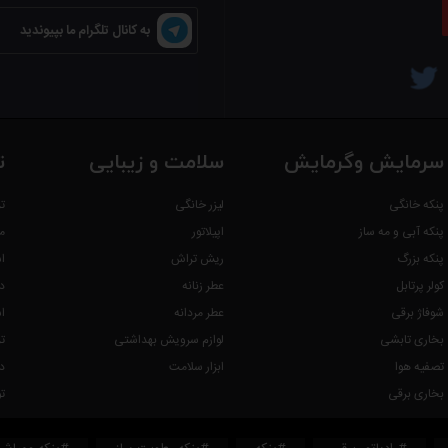
به کانال تلگرام ما بپیوندید
سرمایش وگرمایش
سلامت و زیبایی
ت
پنکه خانگی
لیزر خانگی
ت
پنکه آبی و مه ساز
اپیلاتور
م
پنکه بزرگ
ریش تراش
ا
کولر پرتابل
عطر زنانه
د
شوفاژ برقی
عطر مردانه
ا
بخاری تابشی
لوازم سرویش بهداشتی
ت
تصفیه هوا
ابزار سلامت
د
بخاری برقی
ت