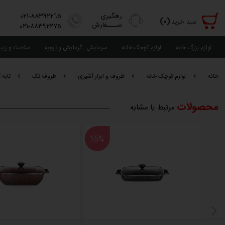
رهگیری
٨٨٣٩٢٢٦٥-٠٢١
(٠)
سبد خرید
ســــفارش
٨٨٣٩٢٢٧٥-٠٢١
لوازم بزرگ خانه
لوازم کوچک خانه
سرمایش , گرمایش و تهویه
سلامت و زیب
خانه
لوازم کوچک خانه
ظروف و ابزار آشپزی
ظروف تک
تابه گ
محصولات
مرتبط یا مشابه
15%