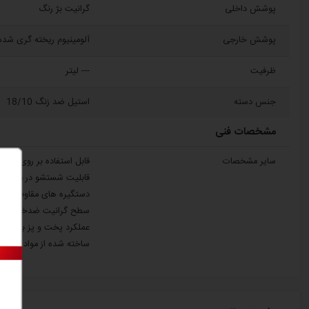
پوشش داخلی
گرانیت بژ رنگ
پوشش خارجی
آلومینیوم ریخته گری شده
ظرفیت
--- لیتر
جنس دسته
استیل ضد زنگ 18/10
مشخصات فنی
سایر مشخصات
قابل استفاده بر روی اجاق
قابلیت‌ شستشو در ماشین
دستگیره های مقاوم در برا
سطح گرانیت ضدخش با مقا
عملکرد پخت و پز با حرارت 
ساخته شده از مواد قابل با