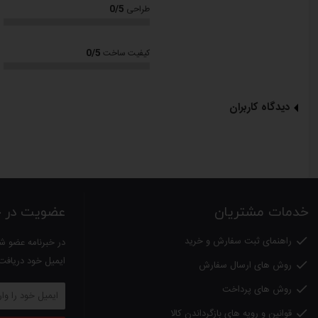
0/5
طراحی
طراحی ارگونومیک دستگیره ها جهت سهولت در جابجایی
پوشش فوق العاده ضخیم 5 لایه
0/5
کیفیت ساخت
دارای اینداکشن ( کفه چدنی ) جهت توزیع حرارت یکسان و صرفه جویی در مصرف 
زمان پخت کمتر نسبت به سایر ظروف به دلیل طراحی اینداکشن( کفه چدنی ) در
دیدگاه کاربران
سازگار با اجاق القایی ، القایی سرامیک و گازی
خدمات مشتریان
عضویت در خب
راهنمای ثبت سفارش و خرید

در خبرنامه عضو شو
ایمیل خود دریافت
روش های ارسال سفارش

روش های پرداخت

قوانین و رویه های بازگرداندن کالا
