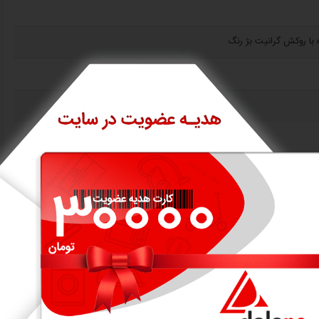
 با روکش گرانیت بژ رنگ
 های القایی (برقی)
 ظرفشویی
بر حرارت
ومت بسیار بالا و قابلیت نچسب بودن عالی و حفظ سلامت و اکولوژی
کم با هدایت گرما بالا
زیافت