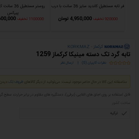
فر تابه مستطیل کاندید سایز 36 سانت با درب
روستر مستطیل 36
پیرکس
4,950,000 تومان
5,600,000 ت
920000 تخفیف
1100000 تخفیف
کرکماز - KORKMAZ
تابه گرد تک دسته مینیکا کرکماز 1259
نظرات کاربران (0)
|
ارسال نظر
متاسفانه این کالا در حال حاضر موجود نیست. می‌توانید از دیگر کالاهای
ظروف تک
دیدن 
قابل استفاده بر روی اجاق های القایی (برقی)، دستگیره های مقاوم در برابر حرارت، س
ساخت کشور