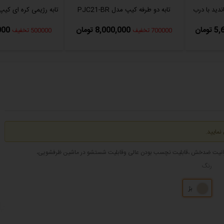
 سانت کاندید با درب
تابه دو طرفه کیپ مدل PJC21-BR
تابه رژیمی کره ای کیپ مدل R
ومان
8,000,000 تومان
0,000
700000 تخفیف
500000 تخفیف
نمایید.
طح گرانیت ضدخش ،قابلیت نچسب بودن عالی وقابلیت‌ شستشو در ماشین ظرفشویی،
رنگ
بژ