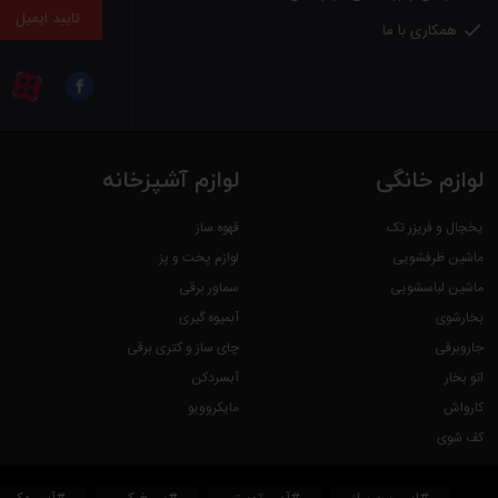
تایید ایمیل
همکاری با ما

لوازم خانگی
لوازم آشپزخانه
یخچال و فریزر تک
قهوه ساز
ماشین ظرفشویی
لوازم پخت و پز
ماشین لباسشویی
سماور برقی
بخارشوی
آبمیوه گیری
جاروبرقی
چای ساز و کتری برقی
اتو بخار
آبسردکن
کارواش
مایکروویو
کف شوی