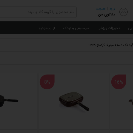
|
ورود
عضویت
دالانوی من
ایی
تجهیزات ورزشی
سیسمونی و کودک
لوازم خودرو
رد تک دسته مینیکا کرکماز 1259
8%
16%