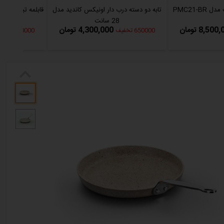
PMC21-B
تابه دو دسته درب دار اونیکس کاندید مدل
قابلمه تیتانیوم ک
28 سانت
ه
8,50 تومان
4,300,000 تومان
650000 تخفیف
400000 تخفیف