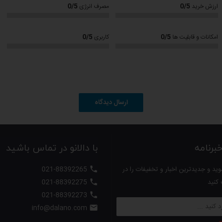
0/5
0/5
ارزش خرید
مصرف انرژی
0/5
0/5
امکانات و قابلیت ها
کاربری
انرژی
 قسمت کفه ظرف
ارسال دیدگاه
رنامه
با دالانو در تماس باشید
ید و جدیدترین اخبار و تخفیفات را در
021-88392265

 کنید
021-88392275

021-88392273

info@dalano.com
