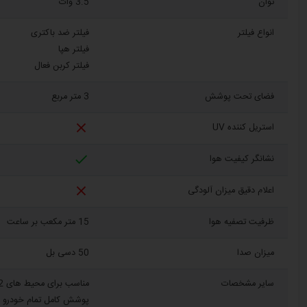
توان
3.5 وات
انواع فیلتر
فیلتر ضد باکتری
فیلتر هپا
فیلتر کربن فعال
فضای تحت پوشش
3 متر مربع

استریل کننده UV

نشانگر کیفیت هوا

اعلام دقیق میزان آلودگی
ظرفیت تصفیه هوا
15 متر مکعب بر ساعت
میزان صدا
50 دسی بل
سایر مشخصات
مناسب برای محیط های 2 تا 3 متر مربع
پوشش کامل تمام خودرو