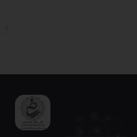
ی دیگه اینکه این محصولات دارای آداپتور فندکی اند که تو ماشین راحت بتونید از اون استفاده
کنیدو البته شما حتی میتونید با اون به طور همزمان گوشیتونم شارژ کنید. تصفیه هوای آلماپرایمو میتونید با خودتون به مهمان سرا، هتل یا محل اقامتتون ببرید (چون یه آداپتور ۲۲۰ ولتم داره) و با خیال راحت تو اتاقتون از سفر