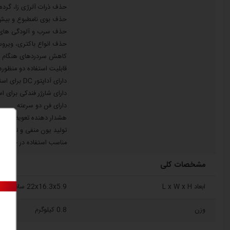
حذف ذرات آلرژی زا، گرده 
حذف بوی نامطبوع و بیش از 3000 نوع از ترکیبات م
حذف سرب و آلودگی های هو
حذف انواع باکتری، ویرو
کاهش سردردهای هنگام ران
قابلیت استفاده دو منظور
دارای آداپتور DC برای استفاده رومیزی و دفتر کار
دارای شارژر فندکی برای اس
دارای فن دو سرعته
هشدار دهنده تعویض فیلت
تولید یون منفی و تلطیف 
مناسب استفاده در خودرو،
مشخصات کلی
ابعاد L x W x H
22x16.3x5.9 سانتی متر
وزن
0.8 کیلوگرم