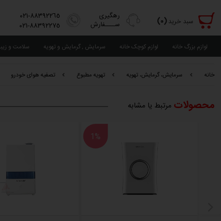
رهگیری
٨٨٣٩٢٢٦٥-٠٢١
(٠)
سبد خرید
ســــفارش
٨٨٣٩٢٢٧٥-٠٢١
لوازم بزرگ خانه
لوازم کوچک خانه
سرمایش , گرمایش و تهویه
سلامت و زیب
خانه
سرمایش، گرمایش، تهویه
تهویه مطبوع
تصفیه هوای خودرو
محصولات
مرتبط یا مشابه
1%