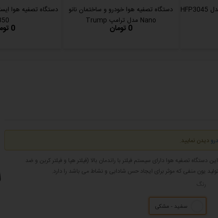
HFP
دستگاه تصفیه هوا خودرو و ساختمان نانو
Nano مدل ترامپ Trump
350
0 تومان
0 تومان
رو
دیدن نمایید.
بل حمل است این دستگاه تصفیه هوا دارای سیستم فیلتر با راندمان بالا (فیلتر هپا و فیلتر کربن و ضد
 تولید یون منفی که موثر برای ایجاد حس شادابی و نشاط می باشد را دارد.
رنگ
سفید - مشکی