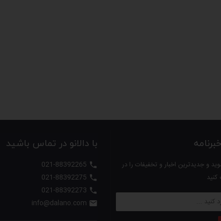
رایم مدلهای AP-152 ,AP-151 ,AP-121 قابل حملند و می تونن روی داشبورد ماشینتون قرار بگیرن، و نکته 
رنامه
با دالانو در تماس باشید
ید و جدیدترین اخبار و تخفیفات را در
021-88392265

 کنید
021-88392275

021-88392273

info@dalano.com
