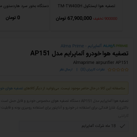
تصفیه هوا ایستکول TM-TW400H
دستگاه بخور سرد هاردستون مدل 3045
0 تومان
67,900,000 تومان
900000 تخفیف
آلماپرایم - Alma Prime
تصفیه هوا خودرو آلماپرایم مدل AP151
Almaprime airpurifier AP151
نظرات کاربران (0)
|
ارسال نظر
متاسفانه این کالا در حال حاضر موجود نیست. می‌توانید از دیگر کالاهای
تصفیه هوای خود
تصفیه هوا آلماپرایم مدل AP151 دستگاه تصفیه هوای مخصوص خودرو و قا
باکتری)، شارژ فندکی برای استفاده در خودرو و آداپتور برای استفاده رومیزی بوده و قابلیت
گارانتی