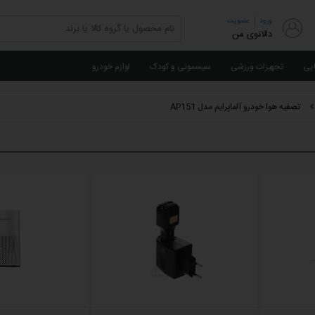
|
ورود
عضویت
دالانوی من
ایی
تجهیزات ورزشی
سیسمونی و کودک
لوازم خودرو
تصفیه هوا خودرو آلماپرایم مدل AP151