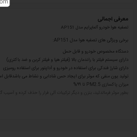
معرفی اجمالی
تصفیه هوا خودرو آلماپرایم مدل AP151
برخی ویژگی های تصفیه هوا مدل AP151:
دستگاه مخصوص خودرو و قابل حمل
دارای سیستم فیلتر با راندمان بالا (فیلتر هپا و فیلتر کربن و ضد باکتری)
دارای شارژ فندکی برای استفاده در خودرو و آداپتور برای استفاده رومیزی
تولید یون منفی که موثر برای ایجاد حس شادابی و نشاط می باشدقابل استف
میزان پاکسازی PM2.5 تا ۹۹%
بطور موثر فرمالدئید، بنزن و دیگر ترکیبات آلی فرار را حذف کرده و آسیب
به این فک کردین که چقد از عمرمون تو ماشین میگذره؟
بنظر شما هوای تو ماشین کثیف تره یا هوای بیرون؟
چرا باید تو ماشینمون تصفیه هوا استفاده کرد؟