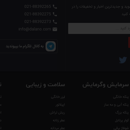
ید و جدیدترین اخبار و تخفیفات را در
021-88392265

 کنید
021-88392275

021-88392273

info@dalano.com

به کانال تلگرام ما بپیوندید
سرمایش وگرمایش
سلامت و زیبایی
ت
پنکه خانگی
لیزر خانگی
ت
پنکه آبی و مه ساز
اپیلاتور
م
پنکه بزرگ
ریش تراش
ا
کولر پرتابل
عطر زنانه
د
شوفاژ برقی
عطر مردانه
ا