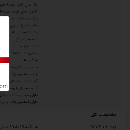
بالا آمدن کافی برای آسان 
کشوی جمع آوری خرده نا
حالت کنترل میزان برشته
دکمه توقف عملیات
پایه ضد لغزش
بدنه عایق سرد
جنس بدنه پلاستیک
ویژگی ها:
قفسه نان یکپارچه
2 خانه متغیر بزرگ
گرم کردن، یخ زدایی در 
8 تنظیم برای قهوه ای شدن نان
دارای سینی خرده نان قاب
دارای آسانسور بالابر بر
مشخصات کلی
ابعاد W x D x H
30.4x18.4x21.4 سانتی متر