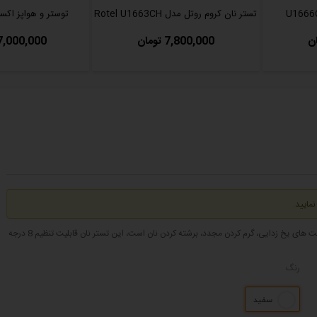
تستر نان کروم روتل مدل Rotel U1663CH
توستر و هواپز اکسپ
7,800,000 تومان
17,000,000 توم
مایید.
توستر نان فیلیپس مدل HD2582 با توان 760-900 وات، توستر نان با ظرفیت دو خانه، قابلیت های یخ زدایی، گرم کردن مجدد، برشته کردن نان است، این تستر نان قابلیت تنظیم 8 درجه
رنگ
سفید