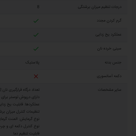
درجات تنظیم میزان برشتگی
8

گرم کردن مجدد

عملکرد یخ زدایی

سینی خرده نان
جنس بدنه
پلاستیک

دکمه آسانسوری
سایر مشخصات
تعداد درگاه قرارگیری نان:2 عدد
دارای درپوش توستر برای 
عملکردها: قابلیت یخ زدا
تنظیمات کنترل میزان برشته ش
نوع گرمایش: المنت گرما
نوع کنترل دکمه ای و چ
قابلیت تنظیم دما