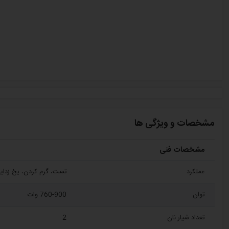
مشخصات و ویژگی ها
مشخصات فنی
عملکرد
تست، گرم کردن، یخ زدای
توان
760-900 وات
تعداد شیار نان
2