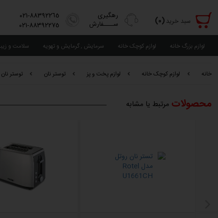
رهگیری
٨٨٣٩٢٢٦٥-٠٢١
(٠)
سبد خرید
ســــفارش
٨٨٣٩٢٢٧٥-٠٢١
لوازم بزرگ خانه
لوازم کوچک خانه
سرمایش , گرمایش و تهویه
سلامت و زیب
خانه
لوازم کوچک خانه
لوازم پخت و پز
توستر نان
توستر نان فی
محصولات
مرتبط یا مشابه