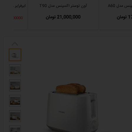
نس مدل A60
آون توستر اکسپنس مدل T90
ایرفرایر و سرخ 
ان
21,000,000 تومان
2300000 تخفیف