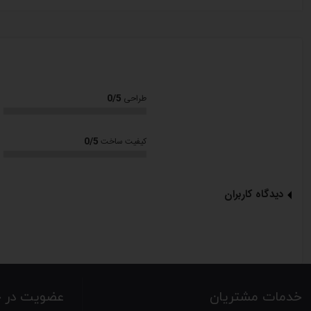
نوع گرمایش: المنت گرمایشی
قابلیت یخ زدایی
عملکرد گرم کردن مجدد
نوع کنترل دکمه ای و چرخشی
0/5
طراحی
قابلیت تنظیم دما
0/5
کیفیت ساخت
تنظیمات کنترل میزان برشته شدن نان 8 حالت
بالا آمدن کافی برای آسان تر برداشتن نان ها
دیدگاه کاربران
کشوی جمع آوری خرده نان
دکمه ها: دکمه بالا بردن میله گرم کن، دکمه برای بالا بردن نان، دکمه توقف، دکمه کنترل چرخشی با 8 حالت کنتر
دکمه توقف عملیات
پایه ضد لغزش
خدمات مشتریان
عضویت در خب
بدنه عایق سرد