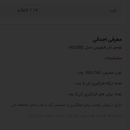
وزن
1.14 کیلوگرم
معرفی اجمالی
توستر نان فیلیپس مدل HD2582
مشخصات
توان مصرفی: 760-900 وات
تعداد درگاه قرارگیری نان:2 عدد
تعداد برش های قرارگیری نان:2 عدد
دارای درپوش توستر برای جلوگیری از نشستن گرد و غبار داخل محفظه نان
عملکردها: قابلیت یخ زدایی، گرم کردن مجدد، برشته کردن نان
تنظیمات کنترل میزان برشته شدن نان: 8 حالت