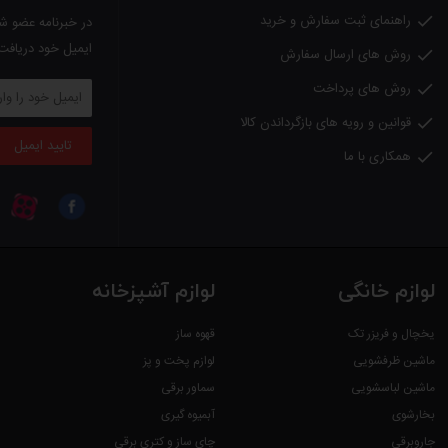
راهنمای ثبت سفارش و خرید
جنس بدنه پلاستیک

در خبرنامه عضو شو
ایمیل خود دریافت
روش های ارسال سفارش

ویژگی ها:
روش های پرداخت

قفسه نان یکپارچه
قوانین و رویه های بازگرداندن کالا

2 خانه متغیر بزرگ
تایید ایمیل
همکاری با ما

گرم کردن، یخ زدایی در یک حرکت
8 تنظیم برای قهوه ای شدن نان
دارای سینی خرده نان قابل جابجایی
دارای آسانسور بالابر برای دسترسی راحت به نان برشته شدن
لوازم خانگی
لوازم آشپزخانه
ابعاد:
یخچال و فریزر تک
قهوه ساز
18.4 x 30.4 x 21.4 cm
ماشین ظرفشویی
لوازم پخت و پز
ماشین لباسشویی
سماور برقی
وزن: 1.14 کیلوگرم
بخارشوی
آبمیوه گیری
رنگ: سفید
جاروبرقی
چای ساز و کتری برقی