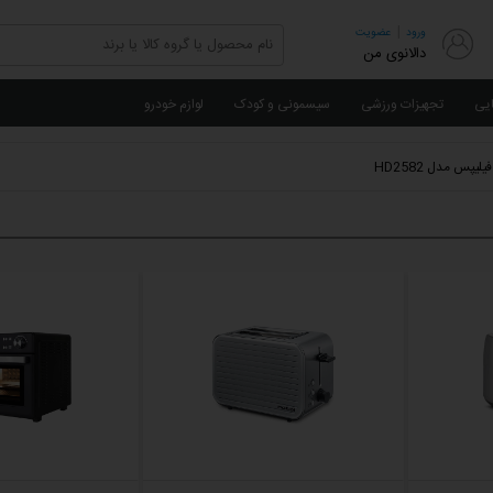
|
ورود
عضویت
دالانوی من
ایی
تجهیزات ورزشی
سیسمونی و کودک
لوازم خودرو
لیپس مدل HD2582