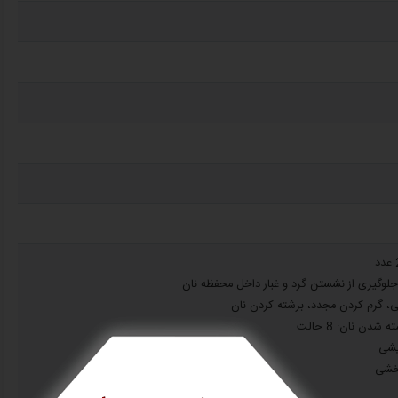
جلوگیری از نشستن گرد و غبار داخل محفظه نان
یی، گرم کردن مجدد، برشته کردن نان
دن نان: 8 حالت
یشی
رخشی