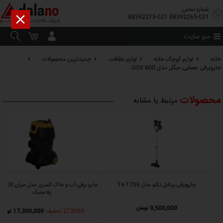
شماره تماس

88392275-021
88392265-021
منو سایت
خانه
لوازم کوچک خانه
لوازم نظافت
جدیدترین محصولات
جاروبرقی عصایی میگل مدل GSV 600
محصولات
مرتبط یا مشابه
جاروبرقی پرتابل تکنو مدل Te-1706
پلاستیک
9,500,000 تومان
273000 تخفیف
17,300,000 تومان