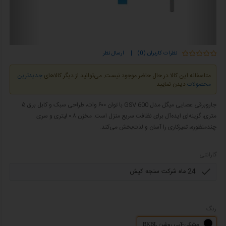
نظرات کاربران (0)
|
ارسال نظر
متاسفانه این کالا در حال حاضر موجود نیست. می‌توانید از دیگر کالاهای
جدیدترین
محصولات
دیدن نمایید.
جاروبرقی عصایی میگل مدل GSV 600 با توان ۶۰۰ وات، طراحی سبک و کابل برق ۵
متری، گزینه‌ای ایده‌آل برای نظافت سریع منزل است. مخزن ۰.۸ لیتری و سری
چندمنظوره، تمیزکاری را آسان و لذت‌بخش می‌کند.
گارانتی
رنگ
مشکی-آبی روشن BKBL