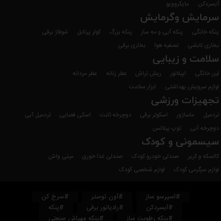
آبسردکن
مایکروویو
سرمایش وگرمایش
پنکه خانگی
پنکه آبی و مه ساز
پنکه بزرگ
کولر پرتابل
شوفاژ برقی
بخاری تابشی
تصفیه هوا
بخاری برقی
سلامت و زیبایی
لیزر خانگی
اپیلاتور
ریش تراش
عطر زنانه
عطر مردانه
لوازم سرویش بهداشتی
ابزار سلامت
تجهیزات ورزشی
تردمیل
ماساژور
اسکوتر برقی
دوچرخه ثابت
اسکی فضایی
تردمیل آبی
دوچرخه آبی
توپ پیلاتس
سیسمونی و کودک
کالسکه و کریر
صندلی خودرو کودک
صندلی غذا خوری
مینی واش
لوازم سرگرمی کودک
لوازم شخصی کودک
#اسپرسو ساز
#آون توستر
#سرخ کن
#آبسردکن
#رادیاتور برقی
#پنکه
#پنکه رطوبت ساز
#پنکه مهپاش صنعتی