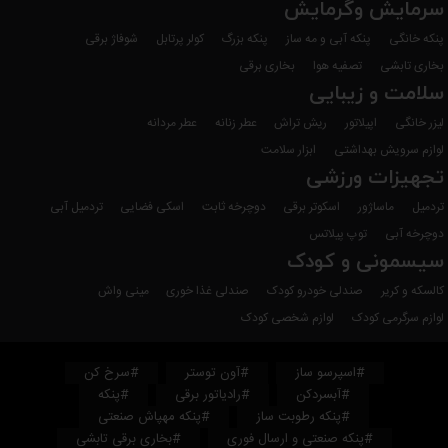
سرمایش وگرمایش
پنکه خانگی
پنکه آبی و مه ساز
پنکه بزرگ
کولر پرتابل
شوفاژ برقی
بخاری تابشی
تصفیه هوا
بخاری برقی
سلامت و زیبایی
لیزر خانگی
اپیلاتور
ریش تراش
عطر زنانه
عطر مردانه
لوازم سرویش بهداشتی
ابزار سلامت
تجهیزات ورزشی
تردمیل
ماساژور
اسکوتر برقی
دوچرخه ثابت
اسکی فضایی
تردمیل آبی
دوچرخه آبی
توپ پیلاتس
سیسمونی و کودک
کالسکه و کریر
صندلی خودرو کودک
صندلی غذا خوری
مینی واش
لوازم سرگرمی کودک
لوازم شخصی کودک
#اسپرسو ساز
#آون توستر
#سرخ کن
#آبسردکن
#رادیاتور برقی
#پنکه
#پنکه رطوبت ساز
#پنکه مهپاش صنعتی
#پنکه صنعتی و ارسال فوری
#بخاری برقی تابشی