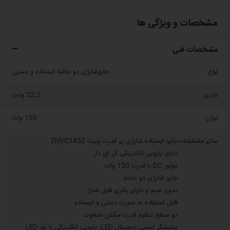
مشخصات و ویژگی ها
مشخصات فنی
نوع
جاروشارژی دو حالته ایستاده و دستی
باتری
22.2 ولت
توان
150 وات
سایر مشخصات
جارو ایستاده شارژی پر قدرت زنیت ZHVC1452
دارای پارویی الکتریکی ال ای دار
موتور DC با قدرت 150 وات
جارو شارژی دو حالته
بدون سیم و دارای باتری قابل شارژ
قابل استفاده به صورت دستی و ایستاده
دو سطح تنظیم قدرت مکش متفاوت
نمایشگر لمسی دیجیتال LED، پارویی الکتریکی با نور LED