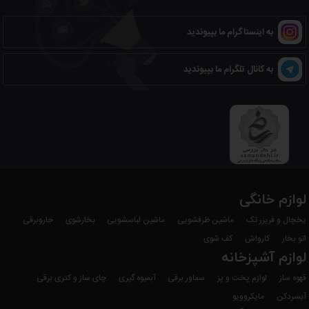
به اینستاگرام ما بپیوندید
به کانال تلگرام ما بپیوندید
لوازم خانگی
یخچال و فریزر تک
ماشین ظرفشویی
ماشین لباسشویی
بخارشوی
جاروبرقی
اتو بخار
کارواش
کف شوی
لوازم آشپزخانه
قهوه ساز
لوازم پخت و پز
سماور برقی
آبمیوه گیری
چای ساز و کتری برقی
آبسردکن
مایکروویو