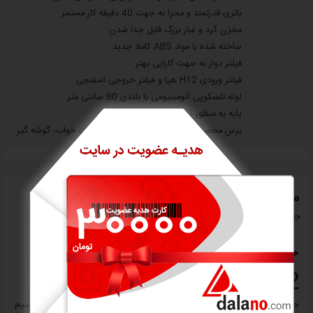
باتری قدرتمند و مجزا به جهت 40 دقیقه کار مستمر
مخزن گرد و غبار بزرگ قابل جدا شدن
ساخته شده با مواد ABS کاملا جدید
فیلتر دوار به جهت کارایی بهتر
فیلتر ورودی H12 هپا و فیلتر خروجی اسفنجی
لوله تلسکوپی آلومینیومی با بلندی 80 سانتی متر
پایه به منظور نصب جارو روی دیوار
برس مخصوص تمیز کردن سطوح مبل و تخت خواب، گوشه گیر
معرفی اجمالی
جارو شارژی زنیت مدل ZHVC1452
جارو شارژی زنیت مدل
ZHVC1452
جارو شارژی زنیت ZHVC1452
یکی از بهترین گزینه‌های جاروهای بدون سیم