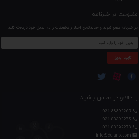
سیستم فیلتراسیون پیشرفته
عضویت در خبرنامه
معایب
فاقد حالت شست‌وشوی بخار
در خبرنامه عضو شوید و جدیدترین اخبار و تخفیفات را در ایمیل خود دریافت کنید
مدت زمان شارژ مجدد نسبتاً طولانی
جمع‌بندی
جارو شارژی زنیت مدل ZHVC1452
با توان 150 وات، باتری قدرتمند 22.2
تایید ایمیل
ولت و طراحی ارگونومیک، گزینه‌ای ایده‌آل برای خانه‌های مدرن است که نیاز
به نظافت سریع و بدون سیم دارند.
با دالانو در تماس باشید
021-88392265

021-88392275

021-88392273

info@dalano.com
