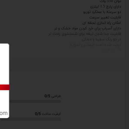
توان
550 وات
دارای پارچ
1.5
لیتری
دو سرعته با عملکرد توربو
قابلیت تغییر سرعت
امکان راه اندازی لحظه ای
دارای آسیاب برای خرد کردن مواد خشک و تر
قابلیت جدا شدن تیغه برای شستشوی راحت تر
در دو رنگ
سفید
و مشکی
تولید شده تحت لیسانس اسپانیا
24
ماه گارانتی
با
ضمانت نامه
شرکت ای وک
0/5
طراحی
0/5
کیفیت ساخت