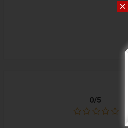

0/5