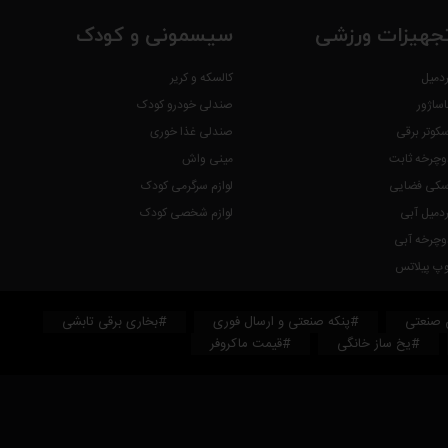
جهیزات ورزشی
سیسمونی و کودک
ردمیل
کالسکه و کریر
اساژور
صندلی خودرو کودک
سکوتر برقی
صندلی غذا خوری
وچرخه ثابت
مینی واش
سکی فضایی
لوازم سرگرمی کودک
ردمیل آبی
لوازم شخصی کودک
وچرخه آبی
وپ پیلاتس
 صنعتی
#پنکه صنعتی و ارسال فوری
#بخاری برقی تابشی
#یخ ساز خانگی
#قیمت ماکروفر