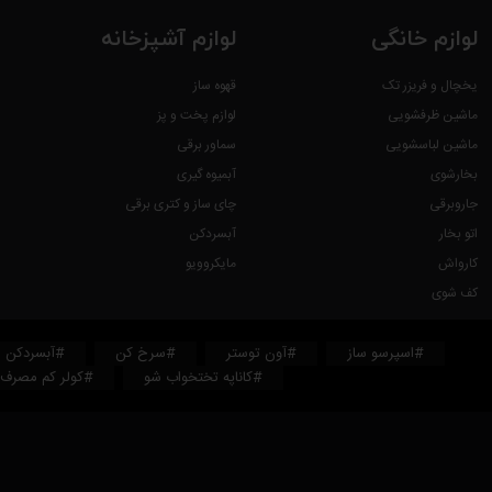
لوازم خانگی
لوازم آشپزخانه
یخچال و فریزر تک
قهوه ساز
ماشین ظرفشویی
لوازم پخت و پز
ماشین لباسشویی
سماور برقی
بخارشوی
آبمیوه گیری
جاروبرقی
چای ساز و کتری برقی
اتو بخار
آبسردکن
کارواش
مایکروویو
کف شوی
#اسپرسو ساز
#آون توستر
#سرخ کن
#آبسردکن
#کاناپه تختخواب شو
#کولر کم مصرف