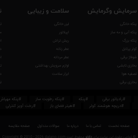
سرمایش وگرمایش
سلامت و زیبایی
ت
پنکه خانگی
لیزر خانگی
ت
پنکه آبی و مه ساز
اپیلاتور
م
پنکه بزرگ
ریش تراش
ا
کولر پرتابل
عطر زنانه
د
شوفاژ برقی
عطر مردانه
ا
بخاری تابشی
لوازم سرویش بهداشتی
ت
تصفیه هوا
ابزار سلامت
د
بخاری برقی
ت
#رادیاتور برقی
#پنکه
#پنکه رطوبت ساز
#پنکه مهپاش
#دریچه هوشمند کولر
#هیتر فضای باز
#رخت آویز کنترلی
صفحه نخست
تماس با ما
درباره ما
سوالات متداول
صفحه مقایسه
© تمامی حقوق این سایت برای
دالانو
محفوظ است Copyright © 2010 - 2026 dalano.com