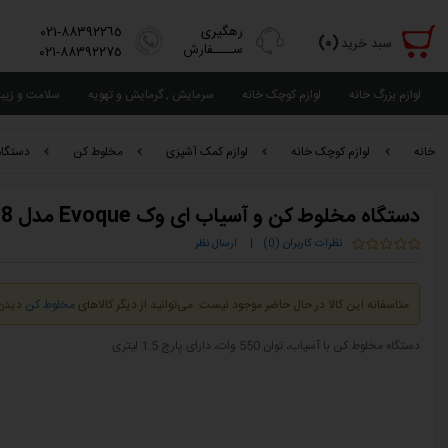
رهگیری
٨٨٣٩٢٢٦٥-٠٢١
(٠)
سبد خرید
ســــفارش
٨٨٣٩٢٢٧٥-٠٢١
لوازم بزرگ خانه
لوازم کوچک خانه
سرمایش , گرمایش و تهویه
سلامت و زیب
خانه
لوازم کوچک خانه
لوازم کمک آشپزی
مخلوط کن
دستگاه مخ
دستگاه مخلوط کن و آسیاب ای وک Evoque مدل BL 9008
نظرات کاربران (0)
|
ارسال نظر
متاسفانه این کالا در حال حاضر موجود نیست. می‌توانید از دیگر کالاهای
مخلوط کن
دیدن 
دستگاه مخلوط کن با آسیاب، توان 550 وات، دارای پارچ 1.5 لیتری