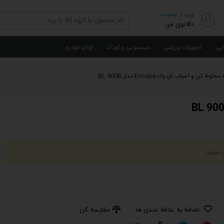
|
ورود
عضویت
دالانوی من
ایی
تجهیزات ورزشی
سیسمونی و کودک
لوازم خودرو
لوط کن و آسیاب ای وک Evoque مدل BL 9008
نمایید.
اضافه به علاقه مندی ها
مقایسه کن