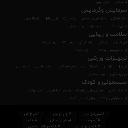
آبسردکن
مایکروویو
سرمایش وگرمایش
پنکه خانگی
پنکه آبی و مه ساز
پنکه بزرگ
کولر پرتابل
شوفاژ برقی
بخاری تابشی
تصفیه هوا
بخاری برقی
سلامت و زیبایی
لیزر خانگی
اپیلاتور
ریش تراش
عطر زنانه
عطر مردانه
لوازم سرویش بهداشتی
ابزار سلامت
تجهیزات ورزشی
تردمیل
ماساژور
اسکوتر برقی
دوچرخه ثابت
اسکی فضایی
تردمیل آبی
دوچرخه آبی
توپ پیلاتس
سیسمونی و کودک
کالسکه و کریر
صندلی خودرو کودک
صندلی غذا خوری
مینی واش
لوازم سرگرمی کودک
لوازم شخصی کودک
#اسپرسو ساز
#آون توستر
#سرخ کن
#آبسردکن
#رادیاتور برقی
#پنکه
#پنکه رطوبت ساز
#پنکه مهپاش صنعتی