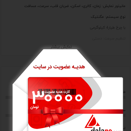
مانیتور نمایش: زمان، کالری، اسکن، ضربان قلب، سرعت، مسافت
نوع سیستم: مگنتیک
با چرخ طیار4 کیلوگرمی
تنظیم سرعت: دستی
نمایش بیشتر
تعداد درجات تنظیم مقاومت: 8 درجه
انتقال نیرو: تسمه بی صدا
صندلی و پشتی
امتیاز کاربران
حرکت صندلی به جلو و عقب: متحرک
0/5
0/5
طراحی
ارزش خرید
قامه: یک تکه
ابعاد دستگاه سوارشده:
0/5
0/5
مصرف انرژی
کیفیت ساخت
طول: 126 سانتی متر
عرض : 66 سانتی متر
0/5
0/5
امکانات و قابلیت ها
کاربری