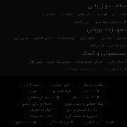
سلامت و زیبایی
لیزر خانگی
اپیلاتور
ریش تراش
عطر زنانه
عطر مردانه
لوازم سرویش بهداشتی
ابزار سلامت
تجهیزات ورزشی
تردمیل
ماساژور
اسکوتر برقی
دوچرخه ثابت
اسکی فضایی
تردمیل آبی
دوچرخه آبی
توپ پیلاتس
سیسمونی و کودک
کالسکه و کریر
صندلی خودرو کودک
صندلی غذا خوری
مینی واش
لوازم سرگرمی کودک
لوازم شخصی کودک
#اسپرسو ساز
#آون توستر
#سرخ کن
#آبسردکن
#رادیاتور برقی
#پنکه
#پنکه رطوبت ساز
#پنکه مهپاش صنعتی
#پنکه صنعتی و ارسال فوری
#بخاری برقی تابشی
#کاناپه تختخواب شو
#کولر کم مصرف
#دریچه هوشمند کولر
#هیتر فضای باز
#رخت آویز کنترلی
#یخ ساز خانگی
#قیمت ماکروفر