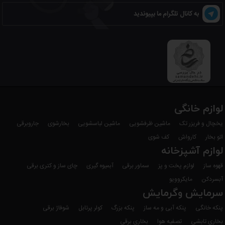
به کانال تلگرام ما بپیوندید
لوازم خانگی
یخچال و فریزر تک
ماشین ظرفشویی
ماشین لباسشویی
بخارشوی
جاروبرقی
اتو بخار
کارواش
کف شوی
لوازم آشپزخانه
قهوه ساز
لوازم پخت و پز
سماور برقی
آبمیوه گیری
چای ساز و کتری برقی
آبسردکن
مایکروویو
سرمایش وگرمایش
پنکه خانگی
پنکه آبی و مه ساز
پنکه بزرگ
کولر پرتابل
شوفاژ برقی
بخاری تابشی
تصفیه هوا
بخاری برقی