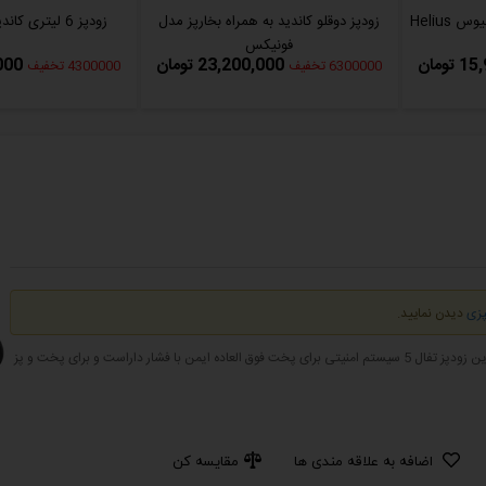
زودپز دوقلو کاندید به همراه بخارپز مدل
زودپز 6 لیتری کاندید مدل فونیکس
فونیکس
ومان
23,200,000 تومان
0,000
6300000 تخفیف
4300000 تخفیف
پزی
دیدن نمایید.
زودپز تفال مدل P4624966 با ظرفیت 9 لیتر و دارای بدنه از جنس استیل ضد زنگ است، این زودپز تفال 5 سیستم امنیتی برای پخت فوق العاده ایمن با فشار داراست و برای پخت و پز
اضافه به علاقه مندی ها
مقایسه کن