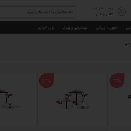
|
ورود
عضویت
دالانوی من
ایی
تجهیزات ورزشی
سیسمونی و کودک
لوازم خودرو
21%
18%