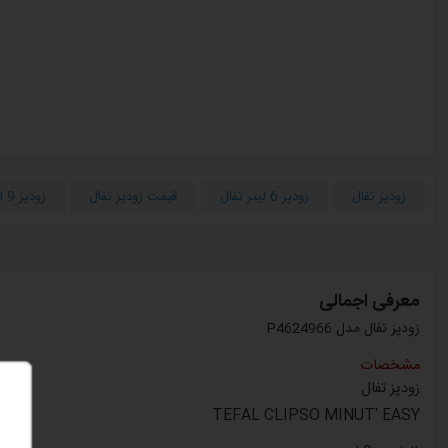
زودپز تفال
زودپز 6 لیتر تفال
قیمت زودپز تفال
زودپز 9 لیتر تفال
معرفی اجمالی
زودپز تفال مدل P4624966
مشخصات
زودپز تفال
TEFAL CLIPSO MINUT' EASY