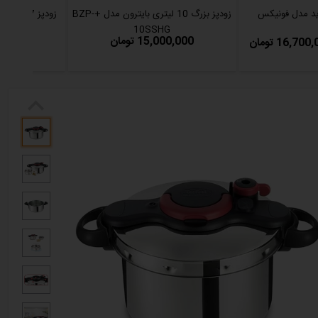
زودپز بزرگ 10 لیتری بایترون مدل +BZP-
10SSHG
15,000,000 تومان
500,000
16,70 تومان