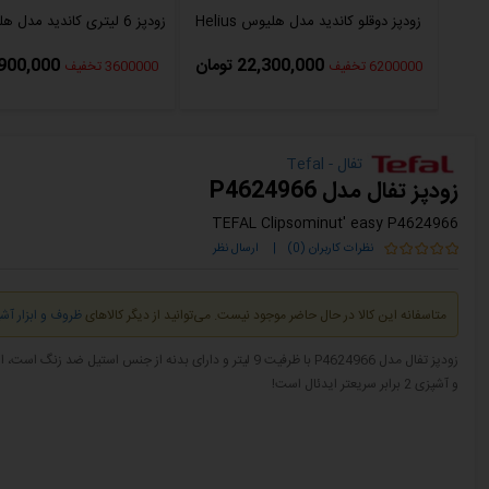
زودپز دوقلو کاندید مدل هلیوس Helius
زودپز 6 لیتری کاندید مدل هلیوس Helius
22,300,000 تومان
15,900,000 ت
6200000 تخفیف
3600000 تخفیف
تفال - Tefal
زودپز تفال مدل P4624966
TEFAL Clipsominut' easy P4624966
نظرات کاربران (0)
|
ارسال نظر
متاسفانه این کالا در حال حاضر موجود نیست. می‌توانید از دیگر کالاهای
ظروف و ابزار آش
و آشپزی 2 برابر سریعتر ایدئال است!