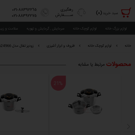
رهگیری
٨٨٣٩٢٢٦٥-٠٢١
(٠)
سبد خرید
ســــفارش
٨٨٣٩٢٢٧٥-٠٢١
لوازم بزرگ خانه
لوازم کوچک خانه
سرمایش , گرمایش و تهویه
سلامت و زیب
خانه
لوازم کوچک خانه
ظروف و ابزار آشپزی
زودپز تفال مدل P4624966
محصولات
مرتبط یا مشابه
21%