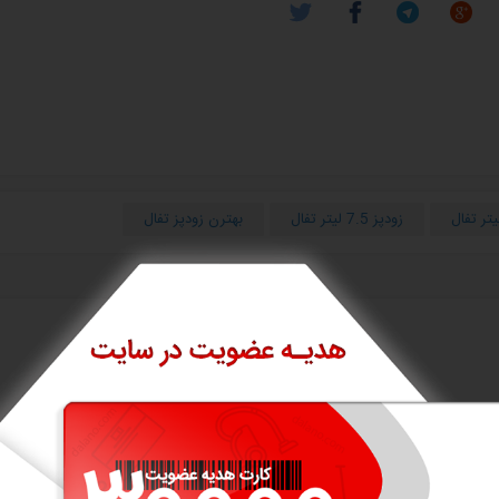
زودپز 7.5 لیتر تفال
بهترن زودپز تفال