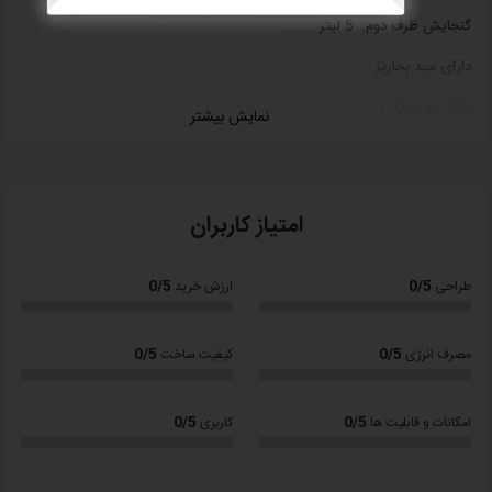
گنجایش ظرف دوم: 5 لیتر
دارای سبد بخارپز
دارای در پیرکس
نمایش بیشتر
جنس بدنه: استیل ضد زنگ
جنس در: پیرکس، استیل ضد زنگ
امتیاز کاربران
جنس دسته: پلاستیک
قابل شست‌ و‌شو با ماشین ظرف‌شویی
0/5
0/5
طراحی
ارزش خرید
تعداد دستگیره: دو دستگیره
ابعاد: 37x23x28 سانتی متر
0/5
0/5
مصرف انرژی
کیفیت ساخت
وزن: 6 کیلوگرم
0/5
0/5
امکانات و قابلیت ها
کاربری
:سایر توضیحات
دارای دریچه مخصوص خروج بخار