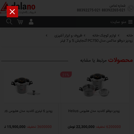
شماره تماس

88392275-021
88392265-021
منو سایت
خانه
لوازم کوچک خانه
ظروف و ابزار آشپزی
زودپز دوقلو ساکس مدل PC750 گنجایش 5 و 7 لیتر
محصولات
مرتبط یا مشابه
%
21%
زودپز دوقلو کاندید مدل هلیوس Helius
زودپز 6 لیتری کاندید مدل هلیوس Helius
6200000 تخفیف
22,300,000 تومان
3600000 تخفیف
15,900,000 تومان