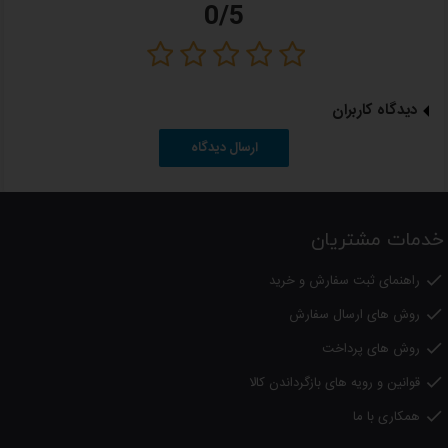
0/5
دارای درب قفل شونده
دارای دسته دو طرفه عایق در برابر گرما باکالیت نسوز
دارای 2 دیگ در اندازه های 7 لیتری و 7 لیتری
دیدگاه کاربران
دارای سبد بخار پز
ارسال دیدگاه
لطفا
توجه داشته باشید
؛
کلیه کالاهای عرضه شده در دالانو اصل بوده و دارای گارانتی از شرکتهای معتبر
می باشد.
خدمات مشتریان
راهنمای ثبت سفارش و خرید

روش های ارسال سفارش

روش های پرداخت

قوانین و رویه های بازگرداندن کالا

همکاری با ما
