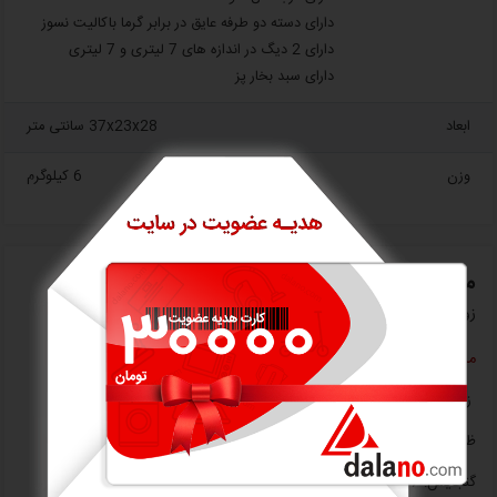
دارای دسته دو طرفه عایق در برابر گرما باکالیت نسوز
دارای 2 دیگ در اندازه های 7 لیتری و 7 لیتری
دارای سبد بخار پز
ابعاد
37x23x28 سانتی متر
وزن
6 کیلوگرم
معرفی اجمالی
زودپز دوقلو ساکس مدل PC750 گنجایش 5 و 7 لیتر
مشخصات
زودپز دو دسته و دو قلو ساکس+ درب پیرکس+ بخارپز
ظرفیت: 7 و 5 لیتر
گنجایش: 7 لیتر