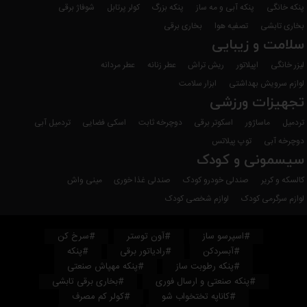
پنکه خانگی
پنکه آبی و مه ساز
پنکه بزرگ
کولر پرتابل
شوفاژ برقی
بخاری تابشی
تصفیه هوا
بخاری برقی
سلامت و زیبایی
لیزر خانگی
اپیلاتور
ریش تراش
عطر زنانه
عطر مردانه
لوازم سرویش بهداشتی
ابزار سلامت
تجهیزات ورزشی
تردمیل
ماساژور
اسکوتر برقی
دوچرخه ثابت
اسکی فضایی
تردمیل آبی
دوچرخه آبی
توپ پیلاتس
سیسمونی و کودک
کالسکه و کریر
صندلی خودرو کودک
صندلی غذا خوری
مینی واش
لوازم سرگرمی کودک
لوازم شخصی کودک
#اسپرسو ساز
#آون توستر
#سرخ کن
#آبسردکن
#رادیاتور برقی
#پنکه
#پنکه رطوبت ساز
#پنکه مهپاش صنعتی
#پنکه صنعتی و ارسال فوری
#بخاری برقی تابشی
#کاناپه تختخواب شو
#کولر کم مصرف