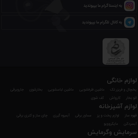
به اینستاگرام ما بپیوندید
به کانال تلگرام ما بپیوندید
لوازم خانگی
یخچال و فریزر تک
ماشین ظرفشویی
ماشین لباسشویی
بخارشوی
جاروبرقی
اتو بخار
کارواش
کف شوی
لوازم آشپزخانه
قهوه ساز
لوازم پخت و پز
سماور برقی
آبمیوه گیری
چای ساز و کتری برقی
آبسردکن
مایکروویو
سرمایش وگرمایش