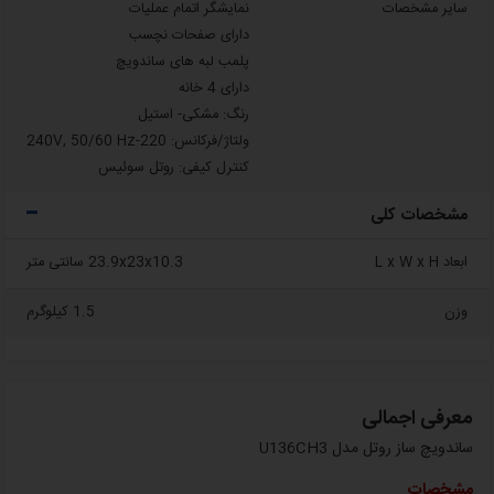
سایر مشخصات
نمایشگر اتمام عملیات
دارای صفحات نچسب
پلمب لبه های ساندویچ
دارای 4 خانه
رنگ: مشکی- استیل
ولتاژ/فرکانس: 220-240V, 50/60 Hz
کنترل کیفی: روتل سوئیس
مشخصات کلی
ابعاد L x W x H
23.9x23x10.3 سانتی متر
وزن
1.5 کیلوگرم
معرفی اجمالی
ساندویچ ساز روتل مدل U136CH3
مشخصات