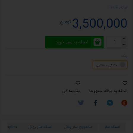
برای شما :
3,500,000
تومان
اضافه به سبد خرید
رنگ
مشکی - استیل
اضافه به علاقه مندی ها
مقایسه کن
اسنک ساز
ساندویچ ساز روتل
اسنک ساز روتل
erdayfes