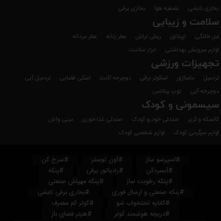
بخاری تابشی
تصفیه هوا
بخاری برقی
سلامت و زیبایی
لیزر خانگی
اپیلاتور
ریش تراش
عطر زنانه
عطر مردانه
لوازم سرویش بهداشتی
ابزار سلامت
تجهیزات ورزشی
تردمیل
ماساژور
اسکوتر برقی
دوچرخه ثابت
اسکی فضایی
تردمیل آبی
دوچرخه آبی
توپ پیلاتس
سیسمونی و کودک
کالسکه و کریر
صندلی خودرو کودک
صندلی غذا خوری
مینی واش
لوازم سرگرمی کودک
لوازم شخصی کودک
#اسپرسو ساز
#آون توستر
#سرخ کن
#آبسردکن
#رادیاتور برقی
#پنکه
#پنکه رطوبت ساز
#پنکه مهپاش صنعتی
#پنکه صنعتی و ارسال فوری
#بخاری برقی تابشی
#کاناپه تختخواب شو
#کولر کم مصرف
#دریچه هوشمند کولر
#هیتر فضای باز