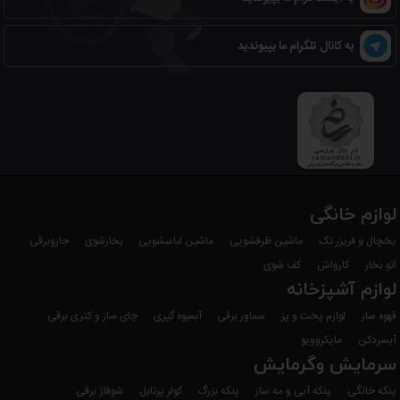
به کانال تلگرام ما بپیوندید
لوازم خانگی
یخچال و فریزر تک
ماشین ظرفشویی
ماشین لباسشویی
بخارشوی
جاروبرقی
اتو بخار
کارواش
کف شوی
لوازم آشپزخانه
قهوه ساز
لوازم پخت و پز
سماور برقی
آبمیوه گیری
چای ساز و کتری برقی
آبسردکن
مایکروویو
سرمایش وگرمایش
پنکه خانگی
پنکه آبی و مه ساز
پنکه بزرگ
کولر پرتابل
شوفاژ برقی