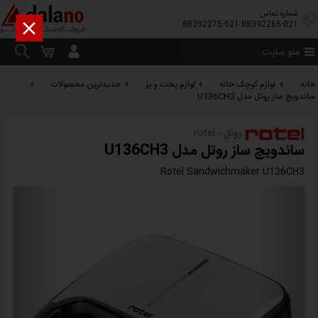
شماره تماس

88392275-021
88392265-021
منو سایت
خانه
لوازم کوچک خانه
لوازم پخت و پز
جدیدترین محصولات
ساندویچ ساز روتل مدل U136CH3
روتل - rotel
ساندویچ ساز روتل مدل U136CH3
Rotel Sandwichmaker U136CH3