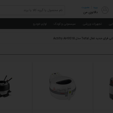
|
ورود
عضویت
دالانوی من
ایی
تجهیزات ورزشی
سیسمونی و کودک
لوازم خودرو
دید تفال Tefal مدل Actifry AH9518