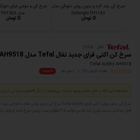
سرخ کن چند کاره و بدون روغن دلونگی مدل
Delonghi FH1163
مدل FH1363
0 تومان
0 تومان
تفال - Tefal
سرخ کن اکتی فرای جدید تفال Tefal مدل Actifry AH9518
Tefal Actifry AH9518
ناموجود
نظرات کاربران (0)
|
ارسال نظر
متاسفانه این کالا در حال حاضر موجود نیست. می‌توانید از دیگر کالاهای
سرخ کن
دیدن نم
قابل جداشدن و سبد توری دارد که می توانید 1.5کیلوگرم سیب زمینی سرخ شده با روغن کمتر از 3 درصد با استفاده از این سرخ کن تهیه کنید.