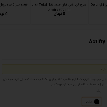
سرخ کن و مولتی ‌فرای دلونگی Delonghi
سرخ کن اکتی فرای جدید تفال Tefal مدل
فوندو ساز 6 نفره روتل Rotel U1851CH
Actifry FZ7100
0 تومان
0 تومان
ایید.
سرخ کن بدون روغن اکتی فرای Tefal Actifry سرخ کن بدون روغن تفال با طراحی زیبا، مدرن و جدید با ظرفیت 1.7 لیتر مناسب 6 نفر و توان 1550 وات است که دارای ظرف سرخ کن
رنگ
مشکی