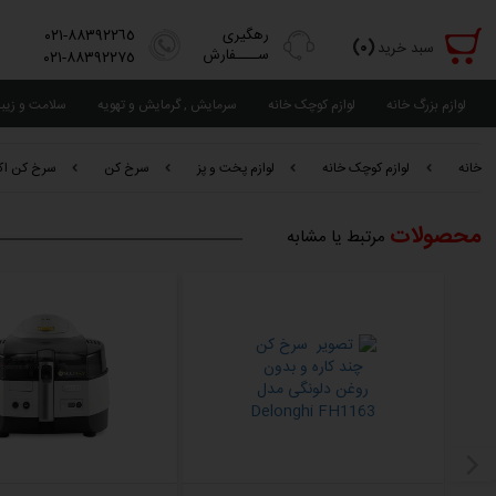
رهگیری
٨٨٣٩٢٢٦٥-٠٢١
(٠)
سبد خرید
ســــفارش
٨٨٣٩٢٢٧٥-٠٢١
لوازم بزرگ خانه
لوازم کوچک خانه
سرمایش , گرمایش و تهویه
سلامت و زیب
خانه
لوازم کوچک خانه
لوازم پخت و پز
سرخ کن
سرخ کن اکتی فرای ج
محصولات
مرتبط یا مشابه