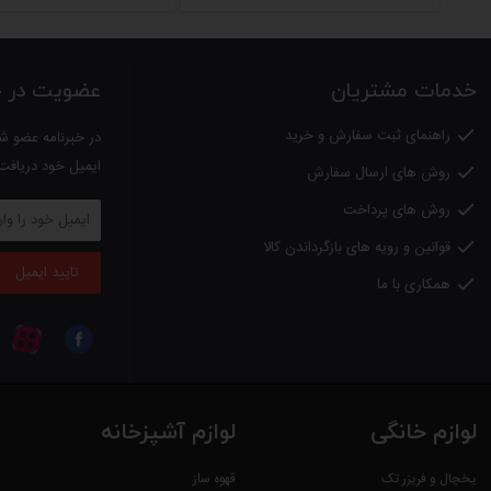
رنگ: مشکی
با ضمانت نامه پرکیش
خدمات مشتریان
عضویت در خب
لطفا
توجه داشته باشید
؛
راهنمای ثبت سفارش و خرید

در خبرنامه عضو شو
کلیه کالاهای عرضه شده در دالانو اصل بوده و دارای گارانتی از شرکتهای معتبر م
ایمیل خود دریافت
روش های ارسال سفارش

روش های پرداخت

قوانین و رویه های بازگرداندن کالا

تایید ایمیل
همکاری با ما

لوازم خانگی
لوازم آشپزخانه
یخچال و فریزر تک
قهوه ساز