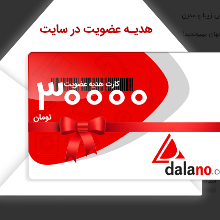
هان بپیوندید!
نمایش بیشتر
ز ٣ درصد
امتیاز کاربران
0/5
0/5
ارزش خرید
مصرف انرژی
0/5
0/5
امکانات و قابلیت ها
کاربری