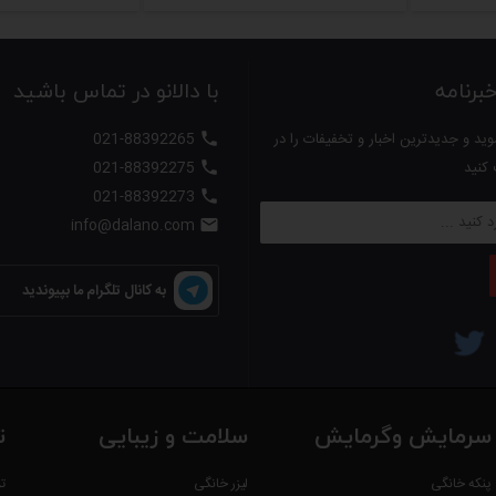
رنامه
با دالانو در تماس باشید
ید و جدیدترین اخبار و تخفیفات را در
021-88392265

ی باشد.
 کنید
021-88392275

021-88392273

info@dalano.com

به کانال تلگرام ما بپیوندید
سرمایش وگرمایش
سلامت و زیبایی
ت
پنکه خانگی
لیزر خانگی
ت