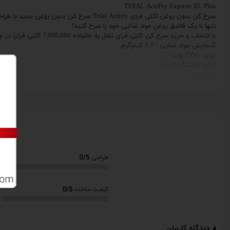
TEFAL ActiFry Express XL Plus
سرخ کن بدون روغن اکتی فرای Tefal Actifry سرخ کن بدون روغن جدید با طراحی زیبا و مدرن
تنها با یک قاشق روغن مواد غذایی خود را سرخ کنید!
با انتخاب و خرید سرخ کن اکتی فرای تفال به خانواده
7,000,000
اکتی فرای در ج
گنجایش
مواد غذایی
: 1.7 کیلوگرم
توان: 1550 وات
دارای
نمایشگر
LCD
دارای
تایمر
یک قاشق روغن برای 1.5 کیلوگرم سیب زمینی سرخ شده ترد واقعی
با روغن کمتر ا
بهبود فن آوری اکتی فرای: تا 25% سریعتر از قبل
دارای ظرف سرخ کن قابل جداشدن
حداکثر دما:
150
درجه سانتی گراد
تنظیم دمای خودکار
دارای ظرف با روک
ش نچسب
قطعات قابل جداشدن و قابل شستشو در ماشین ظرفشویی
سرخ شدن تمام قسمتهای مواد غذایی بطور یکنواخت
0/5
طراحی
قابل شستشو در ماشین ظرفشویی (قطعات قابل جداشدن)
با ظرفیت 1.7 کیلوگرم ماده غذایی مناسب برای 6 نفر و بیشتر
دارای چرخش اتوماتیک: بدون نیاز به همزدن، بدون ایجاد بو و دارای توقف خودکار
0/5
کیفیت ساخت
قابلیت کنترل الکترونیکی دما
دارای درب شفاف
برای مشاهده راحت مراحل سرخ شدن مواد غذایی
ظرف داخلی قابل جداشدن، دارای پوشش سرامیکى
دارای درب بزرگ که با لمس یک دکمه باز می شود
دیدگاه کاربران