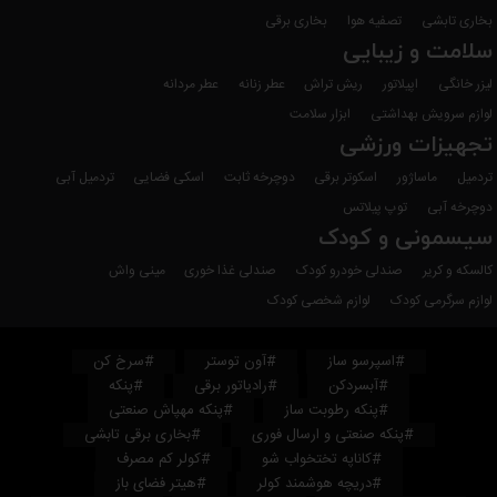
بخاری تابشی
تصفیه هوا
بخاری برقی
سلامت و زیبایی
لیزر خانگی
اپیلاتور
ریش تراش
عطر زنانه
عطر مردانه
لوازم سرویش بهداشتی
ابزار سلامت
تجهیزات ورزشی
تردمیل
ماساژور
اسکوتر برقی
دوچرخه ثابت
اسکی فضایی
تردمیل آبی
دوچرخه آبی
توپ پیلاتس
سیسمونی و کودک
کالسکه و کریر
صندلی خودرو کودک
صندلی غذا خوری
مینی واش
لوازم سرگرمی کودک
لوازم شخصی کودک
#اسپرسو ساز
#آون توستر
#سرخ کن
#آبسردکن
#رادیاتور برقی
#پنکه
#پنکه رطوبت ساز
#پنکه مهپاش صنعتی
#پنکه صنعتی و ارسال فوری
#بخاری برقی تابشی
#کاناپه تختخواب شو
#کولر کم مصرف
#دریچه هوشمند کولر
#هیتر فضای باز