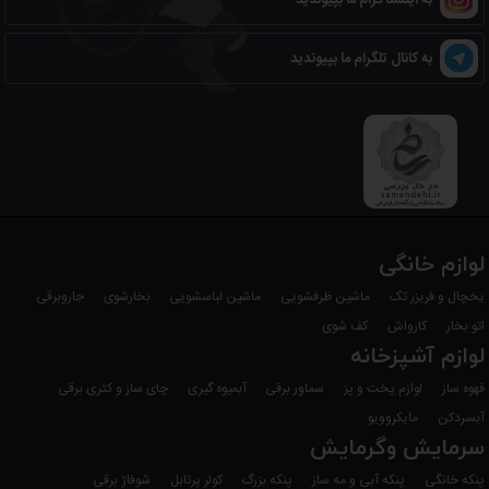
به کانال تلگرام ما بپیوندید
لوازم خانگی
یخچال و فریزر تک
ماشین ظرفشویی
ماشین لباسشویی
بخارشوی
جاروبرقی
اتو بخار
کارواش
کف شوی
لوازم آشپزخانه
قهوه ساز
لوازم پخت و پز
سماور برقی
آبمیوه گیری
چای ساز و کتری برقی
آبسردکن
مایکروویو
سرمایش وگرمایش
پنکه خانگی
پنکه آبی و مه ساز
پنکه بزرگ
کولر پرتابل
شوفاژ برقی