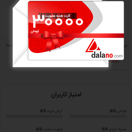
650B
16%
ظرفیت:
8 لیتر، مناسب برای 6 تا 7 نفر
توان مصرفی:
1700 وات برای پخت سریع و یکنواخت
نمایشگر دیجیتال تمام لمسی:
با منوی رنگی و رابط کاربری
آسان
ایرفرایر و سرخ کن رژیمی دیجیتال اکسپنس مدل A50
سرخ کن رژیمی تکنو Te-545
12 برنامه پخت پیش‌فرض:
از جمله سرخ کردن، پخت، گریل،
خشک‌کردن، گرم‌کردن مجدد و...
18,300,000 تومان
2300000 تخفیف
11,700,000 تومان
دو المنت بالا و پایین:
برای پخت یکنواخت و ترد کردن بهتر غذا
قابلیت تنظیم دما:
تا 200 درجه سانتی‌گراد
تایمر قابل برنامه‌ریزی:
برای کنترل زمان پخت
سیستم ایمنی:
قطع‌کن خودکار برای جلوگیری از سوختگی
امتیاز کاربران
سبد جداشونده با روکش نچسب:
ضد خش و قابل شست‌وشو در
ماشین ظرفشویی
0/5
0/5
طراحی
ارزش خرید
دستگیره خنک و پایه ضد لغزش:
برای ایمنی بیشتر در هنگام
استفاده
0/5
0/5
مصرف انرژی
کیفیت ساخت