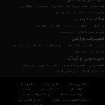
پنکه خانگی
پنکه آبی و مه ساز
پنکه بزرگ
کولر پرتابل
شوفاژ برقی
بخاری تابشی
تصفیه هوا
بخاری برقی
سلامت و زیبایی
لیزر خانگی
اپیلاتور
ریش تراش
عطر زنانه
عطر مردانه
لوازم سرویش بهداشتی
ابزار سلامت
تجهیزات ورزشی
تردمیل
ماساژور
اسکوتر برقی
دوچرخه ثابت
اسکی فضایی
تردمیل آبی
دوچرخه آبی
توپ پیلاتس
سیسمونی و کودک
کالسکه و کریر
صندلی خودرو کودک
صندلی غذا خوری
مینی واش
لوازم سرگرمی کودک
لوازم شخصی کودک
#اسپرسو ساز
#آون توستر
#سرخ کن
#آبسردکن
#رادیاتور برقی
#پنکه
#پنکه رطوبت ساز
#پنکه مهپاش صنعتی
#پنکه صنعتی و ارسال فوری
#بخاری برقی تابشی