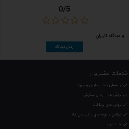
اقلام همراه
0/5
متمرکز کننده: خیر
یک سری (برس) اضافه کوچک تر
24
ماه گارانتی
دیدگاه کاربران
با ضمانت نامه شرکت مک سرویس
ارسال دیدگاه
خدمات مشتریان
راهنمای ثبت سفارش و خرید

روش های ارسال سفارش

روش های پرداخت

قوانین و رویه های بازگرداندن کالا

همکاری با ما
