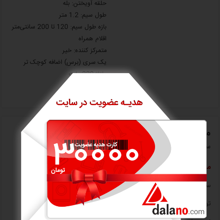
حلقه آویختن: بله
طول سیم: 1.2 متر
بازه طول سیم: 120 تا 200 سانتی‌متر
اقلام همراه
متمرکز کننده: خیر
یک سری (برس) اضافه کوچک تر
ولتاژ:220 ولت
وزن: 550 گرم
معرفی اجمالی
سشوار برس دار چرخشی مک استایلر مدل MC-6625
مشخصات
سشوار برس دار چرخشی مک استایلر مدل MC-6625
توان: 1200 وات