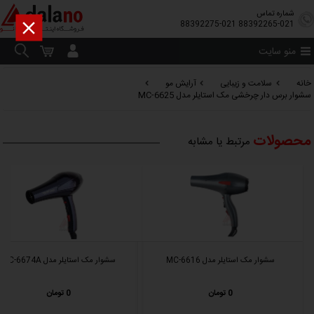
شماره تماس

88392275-021
88392265-021
منو سایت
خانه
سلامت و زیبایی
آرایش مو
سشوار برس دار چرخشی مک استایلر مدل MC-6625
محصولات
مرتبط یا مشابه
سشوار مک استایلر مدل MC-6616
سشوار مک استایلر مدل MC-6674A
0 تومان
0 تومان