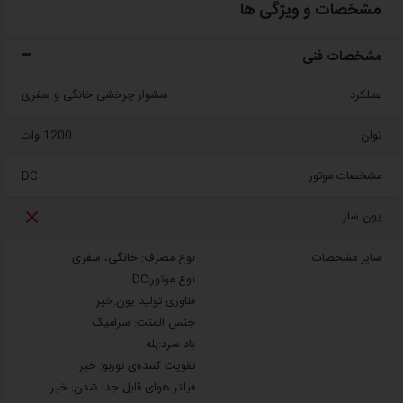
مشخصات و ویژگی ها
مشخصات فنی
عملکرد
سشوار چرخشی خانگی و سفری
توان
1200 وات
مشخصات موتور
DC

یون ساز
سایر مشخصات
نوع مصرف: خانگی، سفری
نوع موتور:DC
فناوری تولید یون:خیر
جنس المنت: سرامیک
باد سرد:بله
تقویت کننده‌ی توربو: خیر
فیلتر هوای قابل جدا شدن: خیر