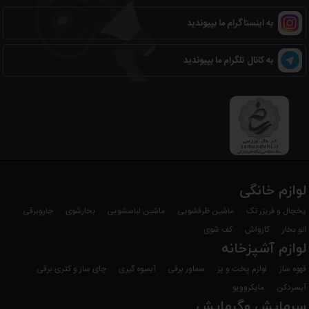
به اینستاگرام ما بپیوندید
به کانال تلگرام ما بپیوندید
لوازم خانگی
یخچال و فریزر تک
ماشین ظرفشویی
ماشین لباسشویی
بخارشوی
جاروبرقی
اتو بخار
کارواش
کف شوی
لوازم آشپزخانه
قهوه ساز
لوازم پخت و پز
سماور برقی
آبمیوه گیری
چای ساز و کتری برقی
آبسردکن
مایکروویو
سرمایش وگرمایش