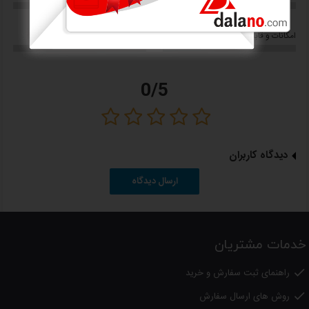
تعداد حرارت
۳ حالت (سرد، ملایم، داغ)
0/5
0/5
امکانات و قابلیت ها
کاربری
دکمه باد سرد
دارد
0/5
عملکرد یون‌ساز
دارد
سری‌ها
دیسپانسر + متمرکز کننده
طول کابل
۱.۸ متر
دیدگاه کاربران
فیلتر
جداشدنی
ارسال دیدگاه
حلقه آویز
دارد
مزایا
خدمات مشتریان
توان بالا و موتور AC بادوام
عملکرد یون‌ساز برای موهای لطیف‌تر
راهنمای ثبت سفارش و خرید

دو سری کاربردی (دیسپانسر و متمرکز کننده)
روش های ارسال سفارش

دکمه باد سرد جهت تثبیت حالت مو