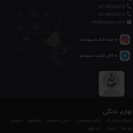
021-88392275

021-88392273

info@dalano.com

به اینستاگرام ما بپیوندید
به کانال تلگرام ما بپیوندید
لوازم خانگی
یخچال و فریزر تک
ماشین ظرفشویی
ماشین لباسشویی
بخارشوی
جاروبرقی
اتو بخار
کارواش
کف شوی