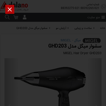
شماره تماس

88392275-021
88392265-021
منو سایت
خانه
سلامت و زیبایی
آرایش مو
سشوار میگل مدل GHD203
میگل - MIGEL
سشوار میگل مدل GHD203
MIGEL Hair Dryer GHD203