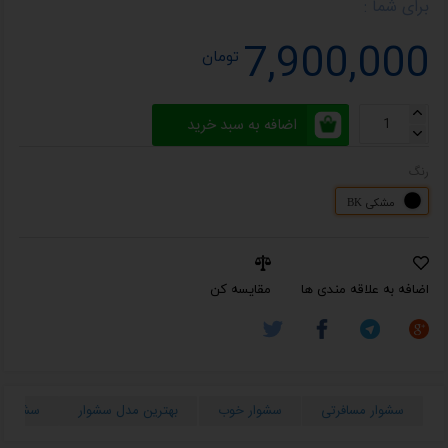
برای شما :
7,900,000
تومان
اضافه به سبد خرید
رنگ
مشکی BK
اضافه به علاقه مندی ها
مقایسه کن
سشوار مسافرتی
سشوار خوب
بهترین مدل سشوار
سشوار ق