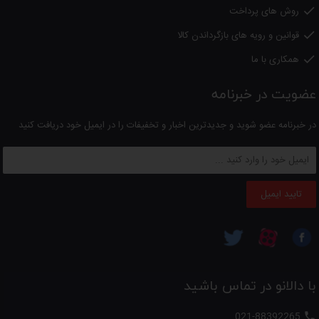
روش های پرداخت

کابل ۱.۸ متری و طراحی ارگونومیک
قوانین و رویه های بازگرداندن کالا

جمع‌بندی
همکاری با ما

سشوار میگل GHD203
با توان ۲۰۰۰ وات، موتور AC حرفه‌ای، عملکرد یون‌ساز
و دو سری متنوع، گزینه‌ای ایده‌آل برای استفاده خانگی و نیمه‌حرفه‌ای است.
عضویت در خبرنامه
این مدل با قابلیت‌های متعدد خود، موهایی نرم، خوش حالت و درخشان را
برای شما به ارمغان می‌آورد.
در خبرنامه عضو شوید و جدیدترین اخبار و تخفیفات را در ایمیل خود دریافت کنید
تایید ایمیل
با دالانو در تماس باشید
021-88392265
