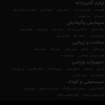
لوازم آشپزخانه
قهوه ساز
لوازم پخت و پز
سماور برقی
آبمیوه گیری
چای ساز و کتری برقی
آبسردکن
مایکروویو
سرمایش وگرمایش
پنکه خانگی
پنکه آبی و مه ساز
پنکه بزرگ
کولر پرتابل
شوفاژ برقی
بخاری تابشی
تصفیه هوا
بخاری برقی
سلامت و زیبایی
لیزر خانگی
اپیلاتور
ریش تراش
عطر زنانه
عطر مردانه
لوازم سرویش بهداشتی
ابزار سلامت
تجهیزات ورزشی
تردمیل
ماساژور
اسکوتر برقی
دوچرخه ثابت
اسکی فضایی
تردمیل آبی
دوچرخه آبی
توپ پیلاتس
سیسمونی و کودک
کالسکه و کریر
صندلی خودرو کودک
صندلی غذا خوری
مینی واش
لوازم سرگرمی کودک
لوازم شخصی کودک