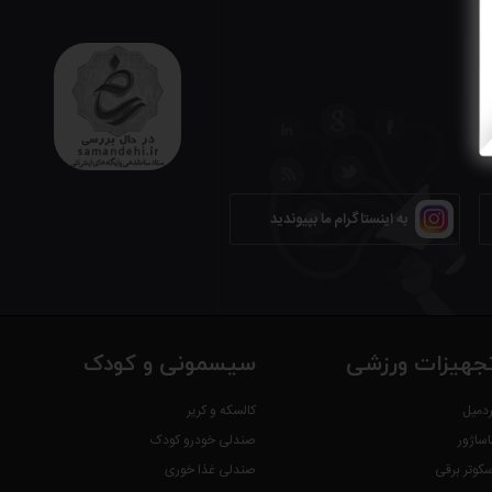
به اینستاگرام ما بپیوندید
جهیزات ورزشی
سیسمونی و کودک
ردمیل
کالسکه و کریر
اساژور
صندلی خودرو کودک
سکوتر برقی
صندلی غذا خوری