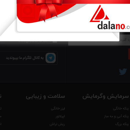
رنامه
با دالانو در تماس باشید
ید و جدیدترین اخبار و تخفیفات را در
021-88392265

 کنید
021-88392275

021-88392273

info@dalano.com

به کانال تلگرام ما بپیوندید
سرمایش وگرمایش
سلامت و زیبایی
ت
پنکه خانگی
لیزر خانگی
ت
پنکه آبی و مه ساز
اپیلاتور
م
پنکه بزرگ
ریش تراش
ا