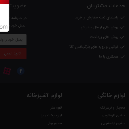
خدمات مشتریان
عضویت در خب
راهنمای ثبت سفارش و خرید

در خبرنامه عضو شو
ایمیل خود دریافت
روش های ارسال سفارش

روش های پرداخت

قوانین و رویه های بازگرداندن کالا

تایید ایمیل
همکاری با ما

لوازم خانگی
لوازم آشپزخانه
یخچال و فریزر تک
قهوه ساز
ماشین ظرفشویی
لوازم پخت و پز
ماشین لباسشویی
سماور برقی