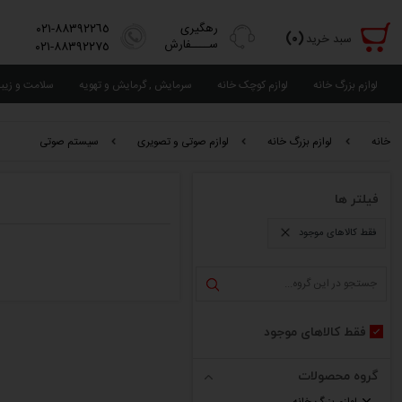
رهگیری
٨٨٣٩٢٢٦٥-٠٢١
(٠)
سبد خرید
ســــفارش
٨٨٣٩٢٢٧٥-٠٢١
لوازم بزرگ خانه
لوازم کوچک خانه
سرمایش , گرمایش و تهویه
سلامت و زیب
خانه
لوازم بزرگ خانه
لوازم صوتی و تصویری
سیستم صوتی
فیلتر ها
فقط کالاهای موجود
فقط کالاهای موجود
گروه محصولات