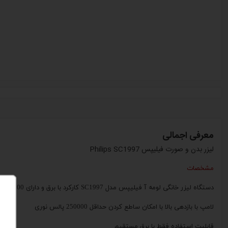
معرفی اجمالی
لیزر بدن و صورت فیلیپس Philips SC1997
مشخصات
دستگاه لیزر خانگی لومه آ فیلیپس مدل
SC1997
کارکرد با برق و دارای
250000
پ
لامپ با بازدهی بالا با امکان ساطع کردن حداقل 250000 پالس نوری
قابلیت استفاده فقط با برق مستقیم