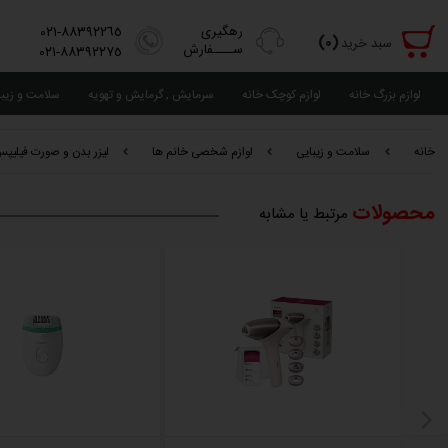
رهگیری
٨٨٣٩٢٢٦٥-٠٢١
(٠)
سبد خرید
ســــفارش
٨٨٣٩٢٢٧٥-٠٢١
لوازم بزرگ خانه
لوازم کوچک خانه
سرمایش , گرمایش و تهویه
سلامت و زیب
خانه
سلامت و زیبایی
لوازم شخصی خانم ها
لیزر بدن و صورت فیلیپس lips SC1997
محصولات
مرتبط یا مشابه