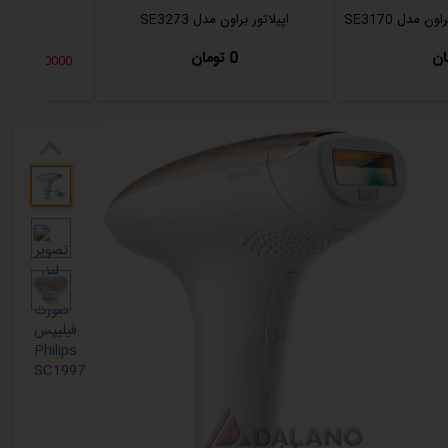
ن مدل SE3170
اپیلاتور براون مدل SE3273
اپیلاتور برا
0 تومان
1100000 تخفیف