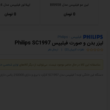
لیزر مو فیلیپس مدل BRI958
اپیلاتور فیلیپس مدل BRE224
0 تومان
0 تومان
فیلیپس - Philips
لیزر بدن و صورت فیلیپس Philips SC1997
نظرات کاربران (0)
|
ارسال نظر
متاسفانه این کالا در حال حاضر موجود نیست. می‌توانید از دیگر کالاهای
لوازم شخصی خان
دستگاه لیزر خانگی لومه آ فیلیپس مدل SC1997 کارکرد با برق و دارای 250000 پالس دارای سری مخصوص بدن با مساحت 4 سانتی متر مربع و ایمنی بالاتر از برای استفاده روی صورت