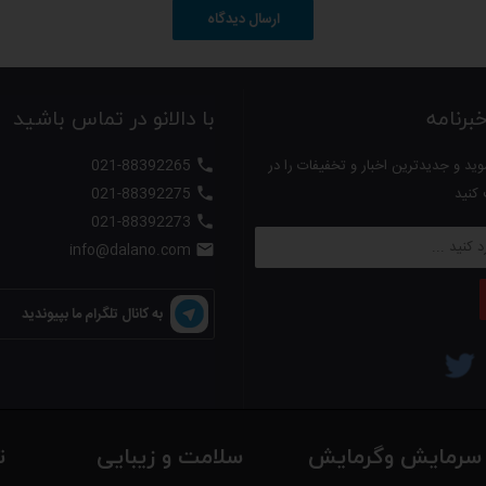
ارسال دیدگاه
رنامه
با دالانو در تماس باشید
ید و جدیدترین اخبار و تخفیفات را در
021-88392265

 کنید
021-88392275

021-88392273

 لب، چانه و گونه ها می باشد. این سری همچنین می تواند برای سایر نقاط حساس بدن
info@dalano.com

به کانال تلگرام ما بپیوندید
سرمایش وگرمایش
سلامت و زیبایی
ت