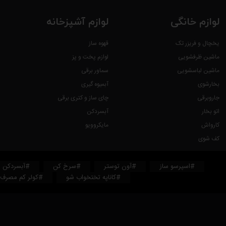
لوازم خانگی
لوازم آشپزخانه
یخچال و فریزر تک
قهوه ساز
ماشین ظرفشویی
لوازم پخت و پز
ماشین لباسشویی
سماور برقی
بخارشوی
آبمیوه گیری
جاروبرقی
چای ساز و کتری برقی
اتو بخار
آبسردکن
کارواش
مایکروویو
کف شوی
#اسپرسو ساز
#آون توستر
#سرخ کن
#آبسردکن
#کاناپه تختخواب شو
#کولر کم مصرف