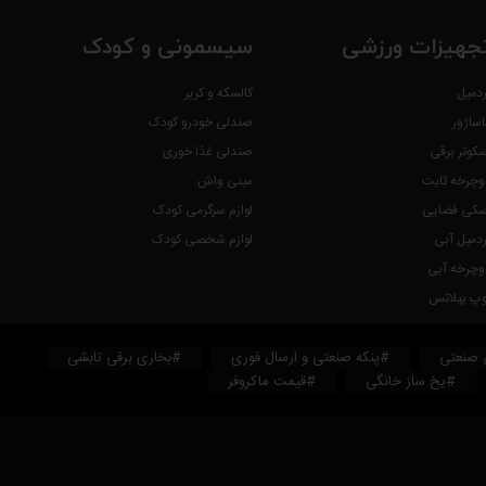
جهیزات ورزشی
سیسمونی و کودک
ردمیل
کالسکه و کریر
اساژور
صندلی خودرو کودک
سکوتر برقی
صندلی غذا خوری
وچرخه ثابت
مینی واش
سکی فضایی
لوازم سرگرمی کودک
ردمیل آبی
لوازم شخصی کودک
وچرخه آبی
وپ پیلاتس
 صنعتی
#پنکه صنعتی و ارسال فوری
#بخاری برقی تابشی
#یخ ساز خانگی
#قیمت ماکروفر