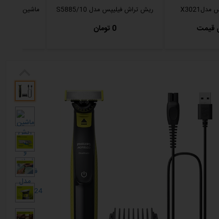
لX3021
ریش تراش فیلیپس مدل S5885/10
ماشین ریش تراش 
ی قیمت
0 تومان