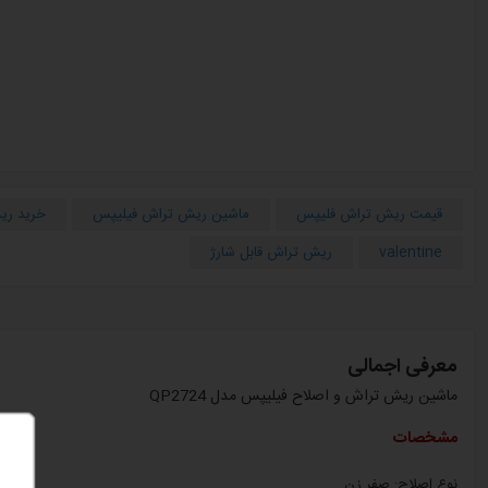
قیمت ریش تراش فلیپس
ماشین ریش تراش فیلیپس
خرید ری
valentine
ریش تراش قابل شارژ
معرفی اجمالی
ماشین ریش تراش و اصلاح فیلیپس مدل QP2724
مشخصات
نوع اصلاح: صفر زن