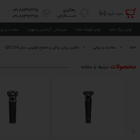
رهگیری
٨٨٣٩٢٢٦٥-٠٢١
(٠)
سبد خرید
ســــفارش
٨٨٣٩٢٢٧٥-٠٢١
لوازم بزرگ خانه
لوازم کوچک خانه
سرمایش , گرمایش و تهویه
سلامت و زیب
خانه
سلامت و زیبایی
ماشین ریش تراش و اصلاح فیلیپس مدل QP2724
محصولات
مرتبط یا مشابه