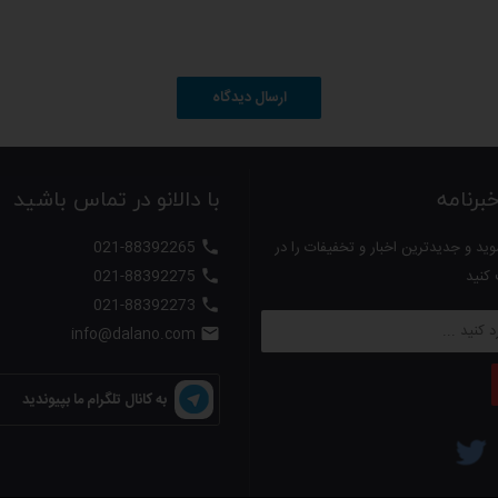
ارسال دیدگاه
ی برای سفر تبدیل کرده است
رنامه
با دالانو در تماس باشید
ید و جدیدترین اخبار و تخفیفات را در
021-88392265

 کنید
021-88392275

021-88392273

info@dalano.com

به کانال تلگرام ما بپیوندید