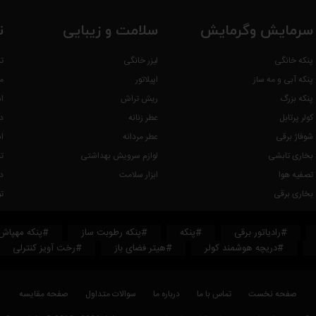
سرمایش وگرمایش
سلامت و زیبایی
ت
پنکه خانگی
لیزر خانگی
ت
پنکه آبی و مه ساز
اپیلاتور
م
پنکه بزرگ
ریش تراش
ا
کولر پرتابل
عطر زنانه
د
شوفاژ برقی
عطر مردانه
ا
بخاری تابشی
لوازم سرویش بهداشتی
ت
تصفیه هوا
ابزار سلامت
د
بخاری برقی
ت
#رادیاتور برقی
#پنکه
#پنکه رطوبت ساز
#پنکه مهپاش
#دریچه هوشمند کولر
#هیتر فضای باز
#رخت آویز کنترلی
صفحه نخست
تماس با ما
درباره ما
سوالات متداول
صفحه مقایسه