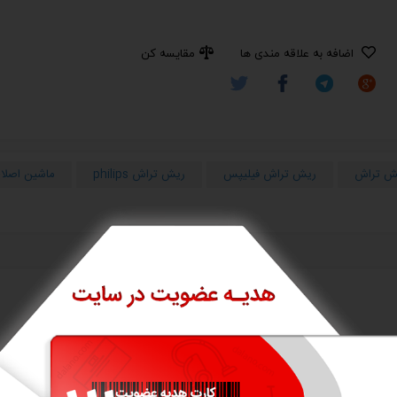
اضافه به علاقه مندی ها
مقایسه کن
ش تراش
ریش تراش فیلیپس
ریش تراش philips
ماشین اصلا