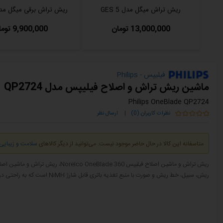
ریش تراش میگل مدل GES 5
ریش تراش برقی میگل مدل S 8
13,000,000 تومان
9,900,000 تومان
فیلیپس - Philips
ماشین ریش تراش و اصلاح فیلیپس مدل QP2724
Philips OneBlade QP2724
نظرات کاربران (0)
|
ارسال نظر
متاسفانه این کالا در حال حاضر موجود نیست. می‌توانید از دیگر کالاهای
سلامت و زیبایی
ریش، سبیل، خط ریش و صورت با منبع تغذیه باتری قابل شارژ NiMH است که به راحتی در سفرها همراهی اتان می کند!