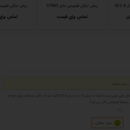
GE
ریش تراش فیلیپس مدل S7885
ریش تراش فیلیپس مد
تماس برای قیمت
تماس برا
دیدن نمایید.
ریش تراش و ماشین اصلاح فیلیپس Norelco OneBlade 360، ریش تراش و ماشین اصلاح برقی هیبریدی با شانه ته ریش 5 در 1،مدل QP2724، ضد آب قابل استفاده برای اصلاح
رنگ
سبز - مشکی