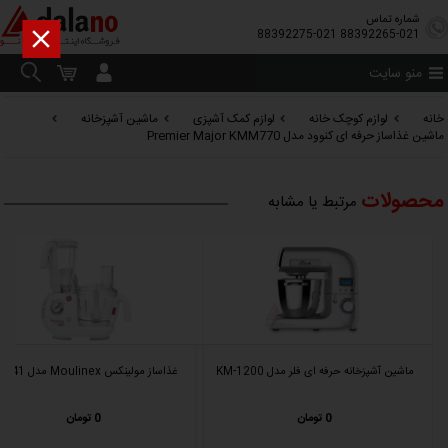
شماره تماس

88392275-021
88392265-021
منو سایت
خانه
لوازم کوچک خانه
لوازم کمک آشپزی
ماشین آشپزخانه
ماشین غذاساز حرفه ای کنوود مدل Premier Major KMM770
محصولات
مرتبط یا مشابه
ماشین آشپزخانه حرفه ای فلر مدل KM-1200
غذاساز مولینکس Moulinex مدل FP741
0 تومان
0 تومان