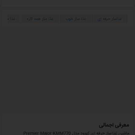
غذاساز حرفه ای
غذا ساز خوب
غذا ساز همه کاره
غذا ساز پ
معرفی اجمالی
ماشین غذاساز حرفه ای کنوود مدل Premier Major KMM770