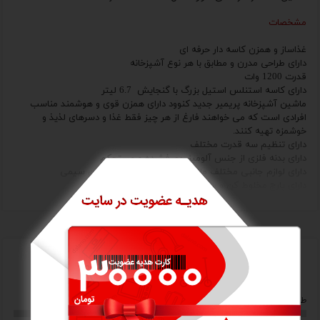
مشخصات
غذاساز و همزن کاسه دار
حرفه ای
دارای طراحی مدرن و مطابق با هر نوع آشپزخانه
قدرت
1200
وات
دارای کاسه استنلس استیل بزرگ با گنجایش
6.7
لیتر
ماشین آشپزخانه پریمیر جدید کنوود دارای همزن قوی و هوشمند مناسب
افرادی است که می خواهند فارغ از هر چیز فقط غذا و دسرهای لذیذ و
خوشمزه تهیه کنند.
دارای تنظیم سه قدرت مختلف
دارای بدنه فلزی از جنس آلومینیوم فشرده و مستحکم
دارای لوازم جانبی مختلف مانند: خمیرزن، همزن
K
، همزن سیمی
دارای پارچ مخلوط کن و سری چرخ گوشت
نمایش بیشتر
دارای کنترل الکترونیکی سرعت
قطعات با قابلیت شستشو در ماشین ظرفشویی
دارای محافظ ضد پخش شدن مواد
دارای کاردک
دارای عملکرد حرفه ای
امتیاز کاربران
دارای عملکردهای : خردکردن، همزن، اسلایسر، آسیاب کردن، مخلوط کردن،
افشره گیری، چرخ گوشت و ...
(با قابلیت اضافه کردن قطعات مخصوص هر عملکرد که هر قطعه به صورت
0/5
0/5
طراحی
ارزش خرید
جداگانه عرضه می شود)