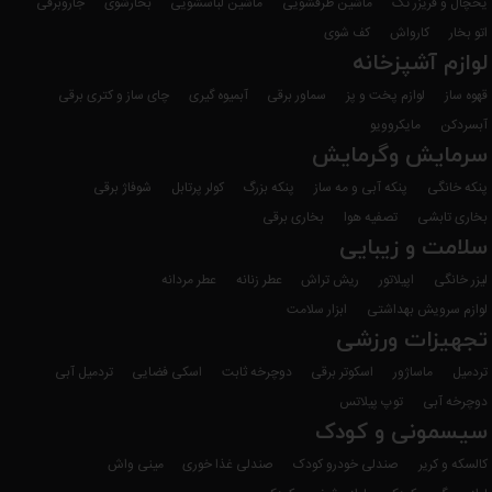
یخچال و فریزر تک
ماشین ظرفشویی
ماشین لباسشویی
بخارشوی
جاروبرقی
اتو بخار
کارواش
کف شوی
لوازم آشپزخانه
قهوه ساز
لوازم پخت و پز
سماور برقی
آبمیوه گیری
چای ساز و کتری برقی
آبسردکن
مایکروویو
سرمایش وگرمایش
پنکه خانگی
پنکه آبی و مه ساز
پنکه بزرگ
کولر پرتابل
شوفاژ برقی
بخاری تابشی
تصفیه هوا
بخاری برقی
سلامت و زیبایی
لیزر خانگی
اپیلاتور
ریش تراش
عطر زنانه
عطر مردانه
لوازم سرویش بهداشتی
ابزار سلامت
تجهیزات ورزشی
تردمیل
ماساژور
اسکوتر برقی
دوچرخه ثابت
اسکی فضایی
تردمیل آبی
دوچرخه آبی
توپ پیلاتس
سیسمونی و کودک
کالسکه و کریر
صندلی خودرو کودک
صندلی غذا خوری
مینی واش