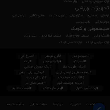
لوازم سرویش بهداشتی
ابزار سلامت
تجهیزات ورزشی
تردمیل
ماساژور
اسکوتر برقی
دوچرخه ثابت
اسکی فضایی
تردمیل آبی
دوچرخه آبی
توپ پیلاتس
سیسمونی و کودک
کالسکه و کریر
صندلی خودرو کودک
صندلی غذا خوری
مینی واش
لوازم سرگرمی کودک
لوازم شخصی کودک
#اسپرسو ساز
#آون توستر
#سرخ کن
#آبسردکن
#رادیاتور برقی
#پنکه
#پنکه رطوبت ساز
#پنکه مهپاش صنعتی
#پنکه صنعتی و ارسال فوری
#بخاری برقی تابشی
#کاناپه تختخواب شو
#کولر کم مصرف
#دریچه هوشمند کولر
#هیتر فضای باز
#رخت آویز کنترلی
#یخ ساز خانگی
#قیمت ماکروفر
صفحه نخست
تماس با ما
درباره ما
سوالات متداول
صفحه مقایسه
border_color