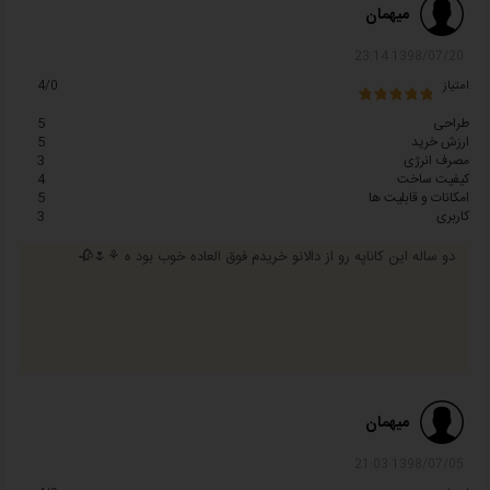
میهمان
1398/07/20 23:14
امتیاز
4/0
طراحی
5
ارزش خرید
5
مصرف انرژی
3
کیفیت ساخت
4
امکانات و قابلیت ها
5
کاربری
3
دو ساله این کاناپه رو از دالانو خریدم فوق العاده خوب بود ه ⚘🌷🥀
میهمان
1398/07/05 21:03