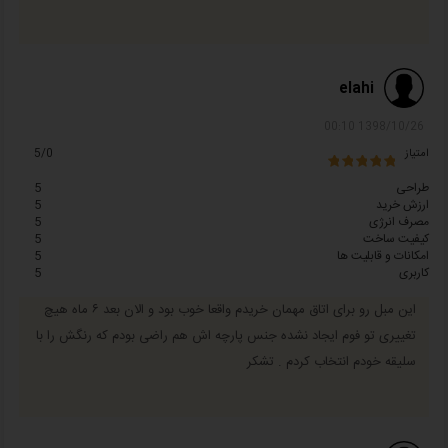
elahi
1398/10/26 00:10
امتیاز
5/0
طراحی
5
ارزش خرید
5
مصرف انرژی
5
کیفیت ساخت
5
امکانات و قابلیت ها
5
کاربری
5
این مبل رو برای اتاق مهمان خریدم واقعا خوب بود و الان بعد ۶ ماه هیچ
تغییری تو فوم ایجاد نشده جنس پارچه اش هم راضی بودم که رنگش را با
سلیقه خودم انتخاب کردم . تشکر