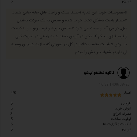
کاربری
5
مبل های تختخواب شو برای کارکرد دو منظوره یعنی هم مبل و هم تختخواب
ساخته شده اند، به همین دلیل است که شرکت برف که تولید کننده تخصصی
ازخصوصیات خوب این کاناپه ۱-نسبتا سبک و راحت قابل جابه جایی هست
کاناپه های تختخواب شو است این مبل ها را با کیفیت بالا، با دوام و مستحکم
۲-بسیار راحت به‌شکل تخت خواب شده و سپس به یک حرکت به‌شکل
ساخته است که برای چند سال و استفاده مقاوم باشد به مدت ٥ سال ضمانت
مبل. در می آید و چفت می شود ۳-جنس پارچه و فوم مرغوب و با کیفیت
دارند.
و فریم فلزی محکم ۴-امکان در آوردن دسته ها به راحتی در صورت کمی
جا بودن ۵-قیمت مناسب دالانو در کل در صورتی که نیاز به همچین وسیله
ای داریدپیشنهاد خریدش را میدم
کاناپه تختخواب‌شو
1400/08/25 16:39
امتیاز
4/0
طراحی
5
ارزش خرید
5
مصرف انرژی
3
کیفیت ساخت
5
امکانات و قابلیت ها
5
کاربری
5