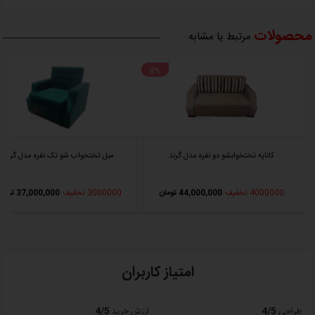
هنگام باز و بسته شدن
محصولات
مرتبط یا مشابه
استفاده از موکت در زیر اسفنج برای دوام و طول عمر بیشتر
چرخ ها از ABS فشرده با ساچمه می باشد
8%
طراحی و تولید ساختار اصلی مطابق با استانداردهای مهندسی : محاسبات دقیق
نیروهای استاتیک و دینامیک
کاور اصلی مبل تختخواب شو برف با کیفیت بالا از پارچه با قابلیت شستشو و
تعویض دوخته و تهیه شده است، در صورت تمایل می توانید هنگام سفارش
کاناپه تختخوابشو دو نفره مدل گرند
کاور اضافه با رنگ دلخواه را سفارش دهید و به راحتی با تغییر رنگ مبل هم
مبل تختخواب شو تک‌ نفره مدل گرند
تنوع در دکوراسیون دهید و هم در مواقعی که روکش قبلی کثیف شده فرصت
4000000 تخفیف
44,000,000 تومان
3000000 تخفیف
37,000,000 تومان
برای شستشو داشته باشید.
ابعاد مبل تختخوابشو تک نفره برف:
عرض: 80 سانتی متر
امتیاز کاربران
عمق: 100 سانتی متر
طول در حالت تختخواب: 200 سانتی متر
4/5
4/5
طراحی
ارزش خرید