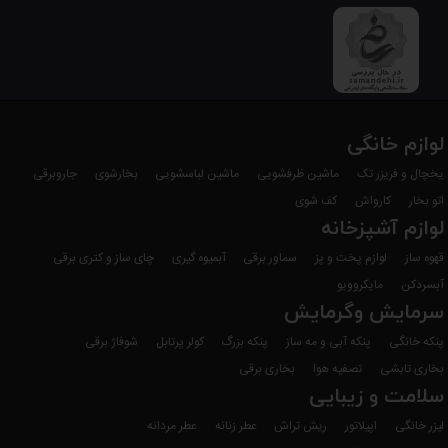
لوازم خانگی
یخچال و فریزر تک
ماشین ظرفشویی
ماشین لباسشویی
بخارشوی
جاروبرقی
اتو بخار
کارواش
کف شوی
لوازم آشپزخانه
قهوه ساز
لوازم پخت و پز
سماور برقی
آبمیوه گیری
چای ساز و کتری برقی
آبسردکن
مایکروویو
سرمایش وگرمایش
پنکه خانگی
پنکه آبی و مه ساز
پنکه بزرگ
کولر پرتابل
شوفاژ برقی
بخاری تابشی
تصفیه هوا
بخاری برقی
سلامت و زیبایی
لیزر خانگی
اپیلاتور
ریش تراش
عطر زنانه
عطر مردانه