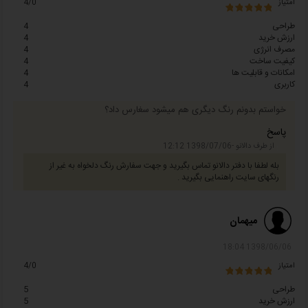
امتیاز
4/0
طراحی
4
ارزش خرید
4
مصرف انرژی
4
کیفیت ساخت
4
امکانات و قابلیت ها
4
کاربری
4
خواستم بدونم رنگ دیگری هم میشود سغارس داد؟
پاسخ
از طرف دالانو -1398/07/06 12:12
بله لطفا با دفتر دالانو تماس بگیرید و جهت سفارش رنگ دلخواه به غیر از
رنگهای سایت راهنمایی بگیرید .
میهمان
1398/06/06 18:04
امتیاز
4/0
طراحی
5
ارزش خرید
5