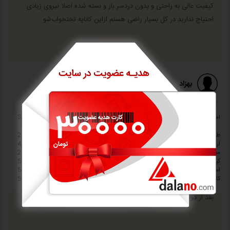
کیفیت عالی به راحتی و بدون دردسر باز و بسته شده اصلا نیروی زیادی
احتیاج ندارید در کل بسیار راضی هستم ازاین کاناپه تختخواب‌شو
بهزاد
1400/08/02 09:27
امتیاز
3/0
طراحی
2
ارزش خرید
4
مصرف انرژی
2
کیفیت ساخت
5
امکانات و قابلیت ها
5
کاربری
5
بعد از دوسال عین روز اولشه کاملا راضی هستم