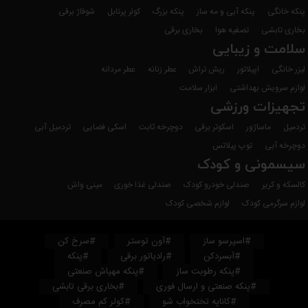
پنکه خانگی
پنکه آبی و مه ساز
پنکه بزرگ
کولر پرتابل
شوفاژ برقی
بخاری تابشی
تصفیه هوا
بخاری برقی
سلامت و زیبایی
لیزر خانگی
اپیلاتور
ریش تراش
عطر زنانه
عطر مردانه
لوازم سرویش بهداشتی
ابزار سلامت
تجهیزات ورزشی
تردمیل
ماساژور
اسکوتر برقی
دوچرخه ثابت
اسکی فضایی
تردمیل آبی
دوچرخه آبی
توپ پیلاتس
سیسمونی و کودک
کالسکه و کریر
صندلی خودرو کودک
صندلی غذا خوری
مینی واش
لوازم سرگرمی کودک
لوازم شخصی کودک
#اسپرسو ساز
#آون توستر
#سرخ کن
#آبسردکن
#رادیاتور برقی
#پنکه
#پنکه رطوبت ساز
#پنکه مهپاش صنعتی
#پنکه صنعتی و ارسال فوری
#بخاری برقی تابشی
#کاناپه تختخواب شو
#کولر کم مصرف