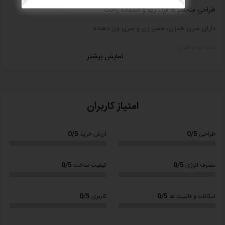
طراحی منحصر به فرد، زیبا و استفاده راحت
دارای سری همزن، خمیر زن و سری ورز دهنده
بدنه تمام فلزی
نمایش بیشتر
ولوم تنظیم سرعت در 6 درجه و نشان گر ال ای دی
موجود در رنگ های متنوع
مجهز به محافظ ضد پاشش مواد
امتیاز کاربران
نظافت آسان
0/5
0/5
طراحی
ارزش خرید
قابلیت بالا بردن سری جهت دسترسی آسان به کاسه
0/5
0/5
مصرف انرژی
کیفیت ساخت
کفی ضد لغزش برای کارکرد راحت تر
تولید شده در رنگ های متنوع
0/5
0/5
امکانات و قابلیت ها
کاربری
18 ماه گارانتی
با ضمانت نامه شرکت ویستا تجارت