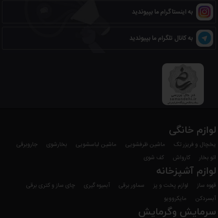
به اینستاگرام ما بپیوندید
به کانال تلگرام ما بپیوندید
لوازم خانگی
یخچال و فریزر تک
ماشین ظرفشویی
ماشین لباسشویی
بخارشوی
جاروبرقی
اتو بخار
کارواش
کف شوی
لوازم آشپزخانه
قهوه ساز
لوازم پخت و پز
سماور برقی
آبمیوه گیری
چای ساز و کتری برقی
آبسردکن
مایکروویو
سرمایش وگرمایش