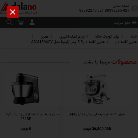
شماره تماس

88392275-021
88392265-021
منو سایت
خانه
لوازم کوچک خانه
لوازم کمک آشپزی
همزن
همزن کاسه دار
همزن کاسه دار 5.5 لیتر آرکولینا مدل ASM1504GY
محصولات
مرتبط یا مشابه
همزن کاسه دار حرفه ای روتل U443 CH4
9515B
36,500,000 تومان
0 تومان