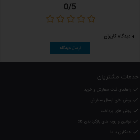
0/5
لطفا
توجه داشته باشید
؛
کلیه کالاهای عرضه شده در دالانو اصل بوده و دارای گارانتی از شرکتهای معتبر
می باشد.
دیدگاه کاربران
ارسال دیدگاه
خدمات مشتریان
راهنمای ثبت سفارش و خرید

روش های ارسال سفارش

روش های پرداخت

قوانین و رویه های بازگرداندن کالا

همکاری با ما
