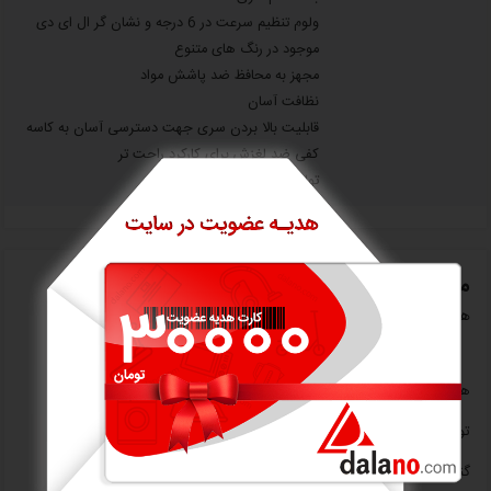
ولوم تنظیم سرعت در 6 درجه و نشان گر ال ای دی
موجود در رنگ های متنوع
مجهز به محافظ ضد پاشش مواد
نظافت آسان
قابلیت بالا بردن سری جهت دسترسی آسان به کاسه
کفی ضد لغزش برای کارکرد راحت تر
تولید شده در رنگ های متنوع
معرفی اجمالی
همزن کاسه دار 5.5 لیتر آرکولینا مدل ASM1504GY
همزن 5.5 لیتری آرکولینا رنگ نوک مدادی مدل ASM1504GY
توان: 1400 وات
گنجایش کاسه: 5.5 لیتر