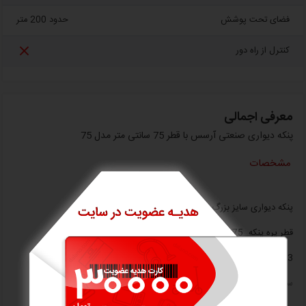
فضای تحت پوشش
حدود 200 متر

کنترل از راه دور
معرفی اجمالی
پنکه دیواری صنعتی آرسس با قطر 75 سانتی متر مدل 75
مشخصات
پنکه دیواری سایز بزرگ و پنکه صنعتی و نیمه صنعتی
قطر پره پنکه 75 سانتی متر (30 اینچ)
3 درجه تنظیم سرعت
سه پره