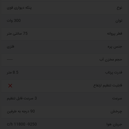
نوع
پنکه دیواری قوی
توان
300 وات
قطر پروانه
75 سانتی متر
جنس پره
فلزی
حجم مخزن آب
-----
قدرت پرتاب
8.5 متر

قابلیت تنظیم ارتفاع
سرعت
3 سرعت قابل تنظیم
چرخش
90 درجه به طرفین
جریان هوا
9250- 11800 c/h