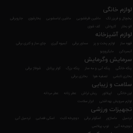
لوازم خانگی
یخچال و فریزر تک
ماشین ظرفشویی
ماشین لباسشویی
بخارشوی
جاروبرقی
اتو بخار
کارواش
کف شوی
لوازم آشپزخانه
قهوه ساز
لوازم پخت و پز
سماور برقی
آبمیوه گیری
چای ساز و کتری برقی
آبسردکن
مایکروویو
سرمایش وگرمایش
پنکه خانگی
پنکه آبی و مه ساز
پنکه بزرگ
کولر پرتابل
شوفاژ برقی
بخاری تابشی
تصفیه هوا
بخاری برقی
سلامت و زیبایی
لیزر خانگی
اپیلاتور
ریش تراش
عطر زنانه
عطر مردانه
لوازم سرویش بهداشتی
ابزار سلامت
تجهیزات ورزشی
تردمیل
ماساژور
اسکوتر برقی
دوچرخه ثابت
اسکی فضایی
تردمیل آبی
دوچرخه آبی
توپ پیلاتس