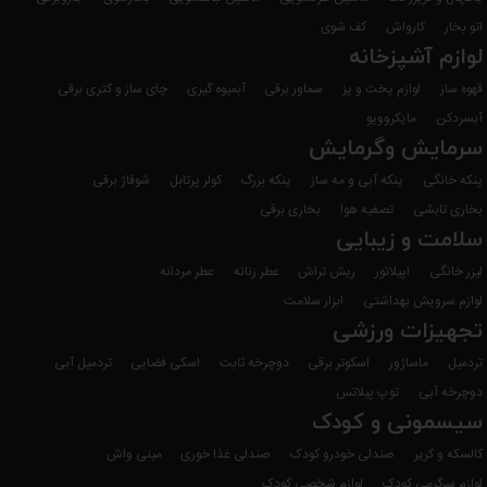
اتو بخار
کارواش
کف شوی
لوازم آشپزخانه
قهوه ساز
لوازم پخت و پز
سماور برقی
آبمیوه گیری
چای ساز و کتری برقی
آبسردکن
مایکروویو
سرمایش وگرمایش
پنکه خانگی
پنکه آبی و مه ساز
پنکه بزرگ
کولر پرتابل
شوفاژ برقی
بخاری تابشی
تصفیه هوا
بخاری برقی
سلامت و زیبایی
لیزر خانگی
اپیلاتور
ریش تراش
عطر زنانه
عطر مردانه
لوازم سرویش بهداشتی
ابزار سلامت
تجهیزات ورزشی
تردمیل
ماساژور
اسکوتر برقی
دوچرخه ثابت
اسکی فضایی
تردمیل آبی
دوچرخه آبی
توپ پیلاتس
سیسمونی و کودک
کالسکه و کریر
صندلی خودرو کودک
صندلی غذا خوری
مینی واش
لوازم سرگرمی کودک
لوازم شخصی کودک