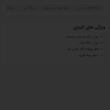
پنکه رطوبت ساز
پنکه مهپاش صنعتی
پنکه آبی
پنکه برای ب
ویژگی های کلیدی
نوع: پنکه مه پاش ایستاده
توان: 260 وات
قطر پروانه: 65 سانتی متر
جنس پره: فلزی