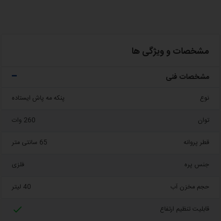
مشخصات و ویژگی ها
مشخصات فنی
نوع
پنکه مه پاش ایستاده
توان
260 وات
قطر پروانه
65 سانتی متر
جنس پره
فلزی
حجم مخزن آب
40 لیتر

قابلیت تنظیم ارتفاع