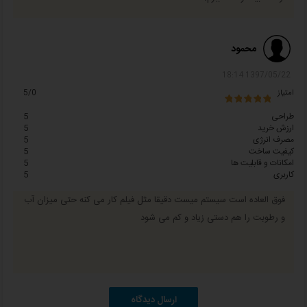
نگهداری پرنده ها و حیوانات و کلیه صنایع وابسته به
کشاورزی و دامداری می باشد.
محمود
ایجاد جلوه های ویژه با مه
:
.
٥
باغ ها، پارک ها، باغ وحش، مراکز خرید، نمایشگاه ها، سالن
1397/05/22 18:14
های نمایش و سینما ها، پارک های آبی، آب نماها می
امتیاز
5/0
توانند برای ایجاد افکت های خلاقانه با مه از پنکه های مه
ساز و مه پاش استفاده کنند.
طراحی
5
ارزش خرید
5
مصرف انرژی
5
کیفیت ساخت
5
امکانات و قابلیت ها
5
سوالات متداول خرید پنکه مه پاش
کاربری
5
فوق العاده است سیستم میست دقیقا مثل فیلم کار می کنه حتی میزان آب
و رطوبت را هم دستی زیاد و کم می شود
ارسال دیدگاه