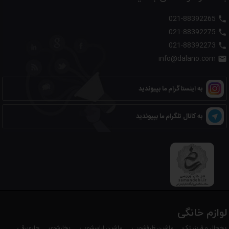
021-88392265

021-88392275

021-88392273

info@dalano.com

به اینستاگرام ما بپیوندید
به کانال تلگرام ما بپیوندید
لوازم خانگی
یخچال و فریزر تک
ماشین ظرفشویی
ماشین لباسشویی
بخارشوی
جاروبرقی