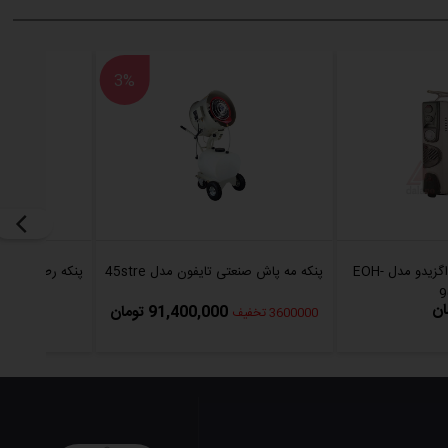
3%
رادیاتور برقی 13 پره اگزیدو مدل EOH-
پنکه مه پاش صنعتی تایفون مدل 45stre
پنکه رطوبت ساز بهی -33A23
9
91,400,000 تومان
3600000 تخفیف