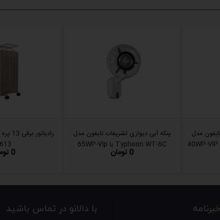
ایفون مدل
پنکه آبی دیواری تشریفات تایفون مدل
Typhoon WT-6C یا 65WP-Vip
613
0 تومان
0 تومان
رنامه
با دالانو در تماس باشید