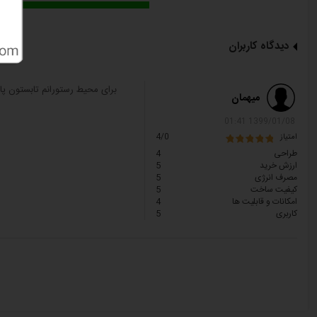
دیدگاه کاربران
برای محیط رستورانم تابستون پ
میهمان
1399/01/08 01:41
امتیاز
4/0
طراحی
4
ارزش خرید
5
مصرف انرژی
5
کیفیت ساخت
5
امکانات و قابلیت ها
4
کاربری
5