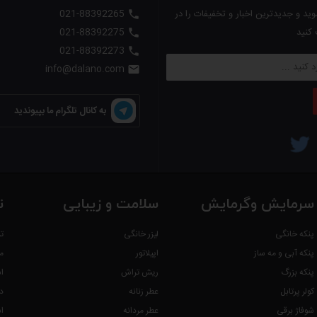
ید و جدیدترین اخبار و تخفیفات را در
021-88392265

 کنید
021-88392275

021-88392273

info@dalano.com

به کانال تلگرام ما بپیوندید
سرمایش وگرمایش
سلامت و زیبایی
ت
پنکه خانگی
لیزر خانگی
ت
پنکه آبی و مه ساز
اپیلاتور
م
پنکه بزرگ
ریش تراش
ا
کولر پرتابل
عطر زنانه
د
شوفاژ برقی
عطر مردانه
ا