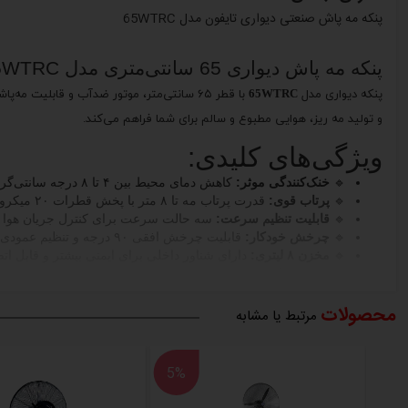
پنکه مه پاش صنعتی دیواری تایفون مدل 65WTRC
پنکه مه پاش دیواری 65 سانتی‌متری مدل 65WTRC | خنک‌کننده صنعتی با قدرت پرتاب بالا و مه‌ساز
پنکه دیواری مدل 65WTRC
با قطر ۶۵ سانتی‌متر، موتور ضدآب و قابلیت
و تولید مه ریز، هوایی مطبوع و سالم برای شما فراهم می‌کند.
ویژگی‌های کلیدی:
🔹
خنک‌کنندگی موثر:
کاهش دمای محیط بین ۴ تا ۸ درجه سانتی‌گراد
🔹
پرتاب قوی:
قدرت پرتاب مه تا ۸ متر با پخش قطرات ۲۰ میکرونی
🔹
قابلیت تنظیم سرعت:
سه حالت سرعت برای کنترل جریان هوا
🔹
چرخش خودکار:
قابلیت چرخش افقی ۹۰ درجه و تنظیم عمودی ۳۰ درجه
🔹
مخزن ۸ لیتری:
دارای شناور داخلی برای ایمنی بیشتر و قابل ا
🔹
دفع حشرات:
با مه ریز و خوشبوکننده طبیعی فضا
🔹
مناسب فضاهای متنوع:
قابل استفاده در گلخانه، ویلا، باشگاه، کا
محصولات
🔹
عملکرد کم صدا:
با میزان صدای ۵۳ تا ۶۹ دسی‌بل
مرتبط یا مشابه
🔹
نصب آسان:
مناسب برای ارتفاع ۲ تا ۲.۵ متر از سطح زمین
🔹
مصرف بهینه برق:
برچسب انرژی B با توان ۲۳۰ وات
5%
مشخصات فنی:
🔸
قطر فن:
۶۵ سانتی‌متر (۲۶ اینچ)