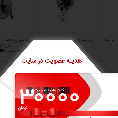
پنکه مه پاش دیواری صنعتی 75 سانت
پنکه مه پاش دیواری 65 سانت سرمابان
مدل F65WT
33,000,000 تومان
0,000
2200000 تخفیف
 زاویه هنگام روشن بودن مه‌پاش ممکن است باعث اختلال در عملکرد آن شود.
هستید که هم هوا را خنک کند و هم رطوبت کافی را برای
امتیاز کاربران
5/5
5/5
ارزش خرید
مصرف انرژی
5/5
4/5
امکانات و قابلیت ها
کاربری