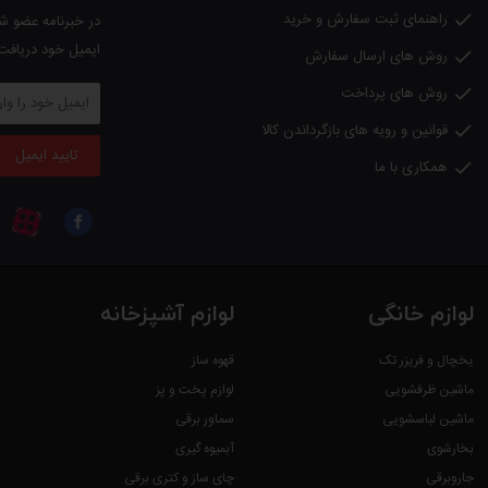
راهنمای ثبت سفارش و خرید

در خبرنامه عضو شو
ایمیل خود دریافت
روش های ارسال سفارش

روش های پرداخت

قوانین و رویه های بازگرداندن کالا

تایید ایمیل
همکاری با ما

لوازم خانگی
لوازم آشپزخانه
یخچال و فریزر تک
قهوه ساز
ماشین ظرفشویی
لوازم پخت و پز
ماشین لباسشویی
سماور برقی
بخارشوی
آبمیوه گیری
جاروبرقی
چای ساز و کتری برقی