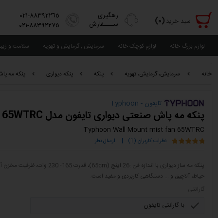
رهگیری
٨٨٣٩٢٢٦٥-٠٢١
(٠)
سبد خرید
ســــفارش
٨٨٣٩٢٢٧٥-٠٢١
لوازم بزرگ خانه
لوازم کوچک خانه
سرمایش , گرمایش و تهویه
سلامت و زیب
خانه
سرمایش، گرمایش، تهویه
پنکه
پنکه دیواری
پنکه مه پاش 
تایفون - Typhoon
پنکه مه پاش صنعتی دیواری تایفون مدل 65WTRC
Typhoon Wall Mount mist fan 65WTRC
نظرات کاربران (1)
|
ارسال نظر
حیاط، آلاچیق و ... دستگاهی کاربردی و مفید است.
گارانتی