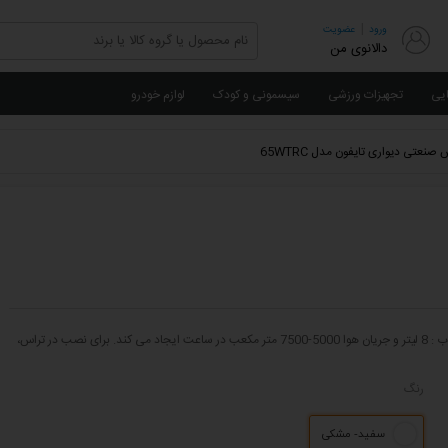
|
ورود
عضویت
دالانوی من
ایی
تجهیزات ورزشی
سیسمونی و کودک
لوازم خودرو
صنعتی دیواری تایفون مدل 65WTRC
پنکه مه ساز دیواری با اندازه فن :26 اینچ (65cm)، قدرت 165- 230 وات، ظرفیت مخزن آب : 8 لیتر و جریان هوا 5000-7500 متر مکعب در ساعت ایجاد می کند. برای نصب در تراس،
رنگ
سفید- مشکی