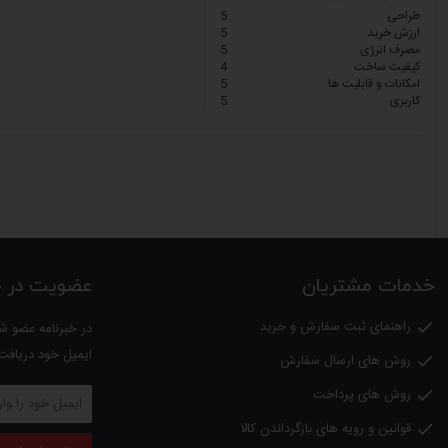
طراحی
5
ارزش خرید
5
مصرف انرژی
5
کیفیت ساخت
4
امکانات و قابلیت ها
5
کاربری
5
خدمات مشتریان
عضویت در خب
راهنمای ثبت سفارش و خرید

در خبرنامه عضو شو
ایمیل خود دریافت
روش های ارسال سفارش

روش های پرداخت

قوانین و رویه های بازگرداندن کالا
