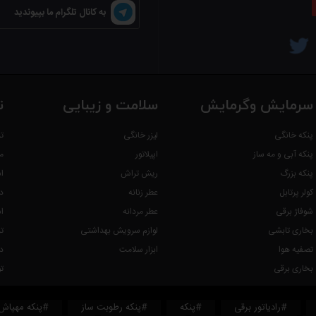
به کانال تلگرام ما بپیوندید
سرمایش وگرمایش
سلامت و زیبایی
ت
پنکه خانگی
لیزر خانگی
ت
پنکه آبی و مه ساز
اپیلاتور
م
پنکه بزرگ
ریش تراش
ا
کولر پرتابل
عطر زنانه
د
شوفاژ برقی
عطر مردانه
ا
بخاری تابشی
لوازم سرویش بهداشتی
ت
تصفیه هوا
ابزار سلامت
د
بخاری برقی
ت
#رادیاتور برقی
#پنکه
#پنکه رطوبت ساز
#پنکه مهپاش