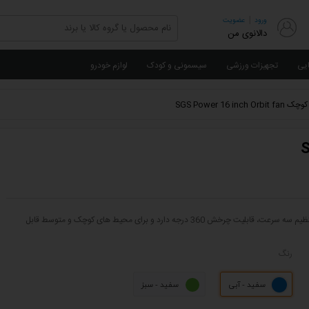
|
ورود
عضویت
دالانوی من
ایی
تجهیزات ورزشی
سیسمونی و کودک
لوازم خودرو
SGS Power 16 inc
پنکه سقفی SGS با قطر 40 سانتی متر با توان 50 وات، دارای پروانه سه پره فلزی، قابلیت تنظیم سه سرعت، قابلیت چرخش 360 درجه دارد و برای محیط های کوچک و متوسط قابل
رنگ
سفید - آبی
سفید - سبز