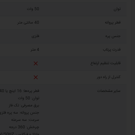
توان
50 وات
قطر پروانه
40 سانتی متر
جنس پره
فلزی
قدرت پرتاب
4 متر

قابلیت تنظیم ارتفاع

کنترل از راه دور
سایر مشخصات
قطر پره‌ها: 16 اینچ یا 40 سانتی متر
توان: 50 وات
برق مصرفی: تک فاز
جنس پروانه: سه پره فلزی
سرعت: سه سرعته
چرخش: 360 درجه
ولتاژ و فرکانس: 220V/50HZ