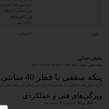
ابعاد جعبه: 45x16x65 CM
وزن ناخالص: 6.9 Kg
وزن خالص:6 kg
ساخت چین
وزن
6 کیلوگرم
معرفی اجمالی
پنکه سقفی کوچک SGS Power 16 inch Orbit fan
پنکه سقفی با قطر 40 سانتی متر؛ قابلیت خنک‌کنندگی برای فضاهای کوچک و متوسط
اگر به دنبال پنکه با کارایی زیاد هستید که جای کمی اشغال کند پنکه سقفی
ویژگی‌های فنی و عملکردی
قطر پره‌ها:
16 اینچ یا 40 سانتی متر