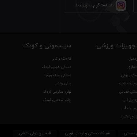
به اینستاگرام ما بپیوندید
جهیزات ورزشی
سیسمونی و کودک
ردمیل
کالسکه و کریر
اساژور
صندلی خودرو کودک
سکوتر برقی
صندلی غذا خوری
وچرخه ثابت
مینی واش
سکی فضایی
لوازم سرگرمی کودک
ردمیل آبی
لوازم شخصی کودک
وچرخه آبی
وپ پیلاتس
 صنعتی
#پنکه صنعتی و ارسال فوری
#بخاری برقی تابشی