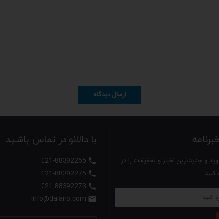
ارسال دیدگاه
رنامه
با دالانو در تماس باشید
ید و جدیدترین اخبار و تخفیفات را در
021-88392265

 کنید
021-88392275

021-88392273

info@dalano.com
