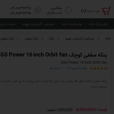
رهگیری
٨٨٣٩٢٢٦٥-٠٢١
(٠)
سبد خرید
ســــفارش
٨٨٣٩٢٢٧٥-٠٢١
لوازم بزرگ خانه
لوازم کوچک خانه
سرمایش , گرمایش و تهویه
سلامت و زیب
خانه
سرمایش، گرمایش، تهویه
پنکه
پنکه سقفی
پنکه سقفی کوچک h Orbit fan
پنکه سقفی کوچک SGS Power 16 inch Orbit fan
SGS Power 16 inch Orbit fan
نظرات کاربران (1)
|
ارسال نظر
استفاده است.
قیمت: 8,000,000
500,000 تخفیف