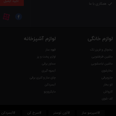
تایید ایمیل
همکاری با ما

لوازم خانگی
لوازم آشپزخانه
یخچال و فریزر تک
قهوه ساز
ماشین ظرفشویی
لوازم پخت و پز
ماشین لباسشویی
سماور برقی
بخارشوی
آبمیوه گیری
جاروبرقی
چای ساز و کتری برقی
اتو بخار
آبسردکن
کارواش
مایکروویو
کف شوی
#اسپرسو ساز
#آون توستر
#سرخ کن
#آبسردکن