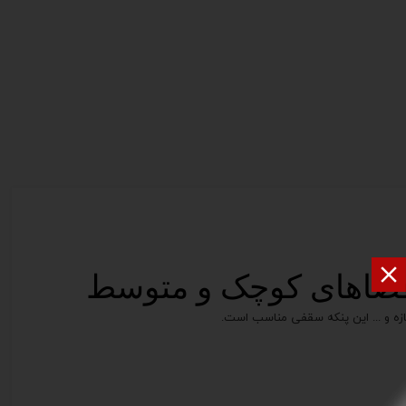

زه و ... این پنکه سقفی مناسب است.