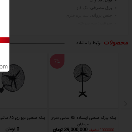
توان:
50 وات
برق مصرفی
: تک فاز
جنس پروانه:
سه پره فلزی
سرعت:
سه سرعته
چرخش:
360 درجه
ولتاژ و فرکانس:
220V/50HZ
محصولات
مرتبط یا مشابه
ابعاد جعبه:
45x16x65 CM
وزن ناخالص:
6.9 Kg
7%
وزن خالص:
6 kg
ساخت چین
پنکه بزرگ صنعتی ایستاده 85 سانتی متری
پنکه صنعتی دیواری ۸۵ سانتی‌ متر سرمابان
سرمابان
0 تومان
39,000,000 تومان
3000000 تخفیف