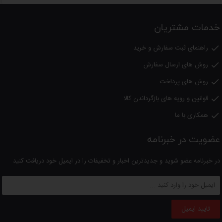
شناسه کالا: 2900621500249
خدمات مشتریان
18 ماه گارانتی
با ضمانت نامه شرکت ویداس
راهنمای ثبت سفارش و خرید

روش های ارسال سفارش

روش های پرداخت

قوانین و رویه های بازگرداندن کالا

همکاری با ما

پنکه دیواری صنعتی و خانگی
انواع پنکه دیواری با کیفیت و بادوام
عضویت در خبرنامه
برای استفاده در محیط‌های صنعتی،
در خبرنامه عضو شوید و جدیدترین اخبار و تخفیفات را در ایمیل خود دریافت کنید
تجاری و خانگی. ارسال سریع و قیمت
مناسب.
مشاهده محصولات
تایید ایمیل