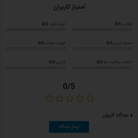
پنکه پایه دار(ایستاده)، رومیزی و دیواری
امتیاز کاربران
دارای تایمر قابل کنترل 7.5 ساعته
0/5
0/5
طراحی
ارزش خرید
دارای تایمر خواب
قابل کنترل از راه دور
0/5
0/5
مصرف انرژی
کیفیت ساخت
وزش باد 4 جهت
قابلیت تنظیم ارتفاع در حالت ایستاده
0/5
0/5
امکانات و قابلیت ها
کاربری
داراری پایه مناسب باری کف یا رو میزی
حجم باد دهی: 65 مترمکعب
0/5
سرعت گردش پروانه: 1400 دور در دقیقه
ابعاد:
50x15x74 سانتی متر
دیدگاه کاربران
وزن:
ارسال دیدگاه
7.5 کیلوگرم