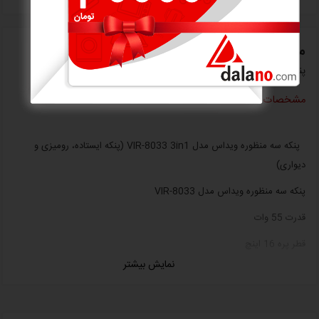
معرفی اجمالی
پنکه ویداس سه منظوره مدل VIR-8033
مشخصات
پنکه سه منظوره ویداس مدل VIR-8033 3in1 (پنکه ایستاده، رومیزی و
دیواری)
پنکه سه منظوره ویداس مدل VIR-8033
قدرت 55 وات
قطر پره 16 اینچ
نمایش بیشتر
تعداد پره: پنج پره
جنس پره: پلاستیک