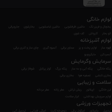
لوازم خانگی
یخچال و فریزر تک
ماشین ظرفشویی
ماشین لباسشویی
بخارشوی
جاروبرقی
اتو بخار
کارواش
کف شوی
لوازم آشپزخانه
قهوه ساز
لوازم پخت و پز
سماور برقی
آبمیوه گیری
چای ساز و کتری برقی
آبسردکن
مایکروویو
سرمایش وگرمایش
پنکه خانگی
پنکه آبی و مه ساز
پنکه بزرگ
کولر پرتابل
شوفاژ برقی
بخاری تابشی
تصفیه هوا
بخاری برقی
سلامت و زیبایی
لیزر خانگی
اپیلاتور
ریش تراش
عطر زنانه
عطر مردانه
لوازم سرویش بهداشتی
ابزار سلامت
تجهیزات ورزشی
تردمیل
ماساژور
اسکوتر برقی
دوچرخه ثابت
اسکی فضایی
تردمیل آبی