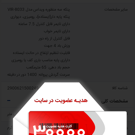
سایر مشخصات
پنکه سه منظوره ویداس مدل VIR-8033
پنکه پایه دار(ایستاده)، رومیزی، دیواری
دارای تایمر قابل کنترل 7.5 ساعته
دارای تایمر خواب
قابل کنترل از راه دور
وزش باد 4 جهت
قابلیت تنظیم ارتفاع در حالت ایستاده
داراری پایه مناسب باری کف یا رومیزی
حجم باد دهی: 65 مترمکعب
سرعت گردش پروانه: 1400 دور در دقیقه
شناسه کالا
2900621500249
مشخصات کلی
ابعاد L x W x H
50x15x74 سانتی متر
وزن
7.5 کیلوگرم