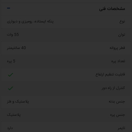
مشخصات فنی
نوع
پنکه ایستاده، رومیزی و دیواری
توان
55 وات
قطر پروانه
40 سانتیمتر
تعداد پره
5 پره

قابلیت تنظیم ارتفاع

کنترل از راه دور
جنس بدنه
پلاستیک و فلز
جنس پره
پلاستیک
تایمر
دارد