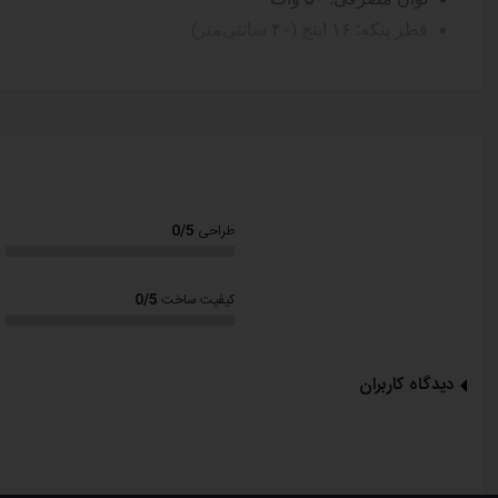
قطر پنکه: ۱۶ اینچ (۴۰ سانتی‌متر)
صفحه کنترل لمسی + ریموت کنترل
نمایشگر دمای محیط
۴ حالت عملکرد: معمولی، بهارساز، حالت خواب و صرفه‌جویی انرژی
۵ پره فلزی بادوام با طراحی پیشرفته
چرخش خودکار به چپ و راست
تنظیم ۳ سرعت مختلف باددهی
0/5
طراحی
طراحی تمام فلزی
موتور کم‌صدا با باددهی ملایم و یکنواخت
0/5
کیفیت ساخت
ولتاژ: ۲۲۰ ولت / فرکانس: ۵۰ هرتز
مزایای استفاده از پنکه QH-6680 کویین هوم:
دیدگاه کاربران
قابل نصب روی دیوار یا استفاده ایستاده
مناسب برای فضاهای کوچک تا متوسط
کنترل کامل از طریق ریموت یا پنل لمسی
مصرف انرژی پایین و عملکرد کم‌صدا