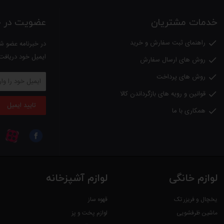
طراحی زیبا، حرفه‌ای و مقاوم با طول عمر بالا
خدمات مشتریان
عضویت در خب
باددهی قوی و یکنواخت در حالت‌های مختلف
پنکه کویین هوم مدل QH-6680
راهنمای ثبت سفارش و خرید

در خبرنامه عضو شو
دیواری قابل استفاده است و با داشتن صفحه لمسی و کنترل از را
ایمیل خود دریافت
روش های ارسال سفارش

روش های پرداخت

قوانین و رویه های بازگرداندن کالا

تایید ایمیل
همکاری با ما

لوازم خانگی
لوازم آشپزخانه
یخچال و فریزر تک
قهوه ساز
ماشین ظرفشویی
لوازم پخت و پز