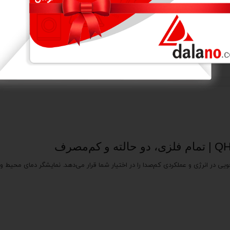
راست
کروم شده براق موتور کم‌صدا با باددهی ملایم و یکنواخت
 وات، پنکه QH-6680 ترکیبی از قدرت، صرفه‌جویی در انرژی و عملکردی کم‌صدا را در اختیار شما قرار می‌دهد.