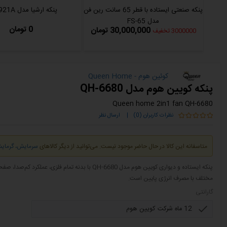
پنکه صنعتی ایستاده با قطر 65 سانت رین فن
پنکه ارشیا مدل SF-2921A
مدل FS-65
0 تومان
30,000,000 تومان
3000000 تخفیف
کوئین هوم - Queen Home
پنکه کویین هوم مدل QH-6680
Queen home 2in1 fan QH-6680
نظرات کاربران (0)
|
ارسال نظر
متاسفانه این کالا در حال حاضر موجود نیست. می‌توانید از دیگر کالاهای
سرمایش، گرمایش
پنکه ایستاده و دیواری کویین هوم مدل QH-6680 با بد
مختلف با مصرف انرژی پایین است.
گارانتی