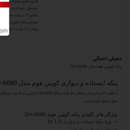
۵ پره فلزی بادوام با طراحی پیشرفته
چرخش خودکار به چپ و 
تنظیم ۳ سرعت مختلف باددهی
طراحی تمام فلزی با بدنه 
ولتاژ: ۲۲۰ ولت / فرکانس: ۵۰ هرتز
معرفی اجمالی
پنکه کویین هوم مدل QH-6680
پنکه ایستاده و دیواری کویین هوم مدل QH-6680 | تمام فلزی، دو حالته و کم‌مصرف
با قطر ۴۰ سانتی‌متر و توان ۵۰
سال تبدیل کرده است.
ویژگی‌های کلیدی پنکه کویین هوم QH-6680:
نوع: پنکه ایستاده و دیواری (2 in 1)
توان مصرفی: ۵۰ وات