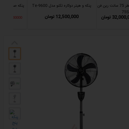
پنکه ایستاده صنعتی با قطر 75 سانت رین فن
پنکه و هیتر دوکاره تکنو مدل Te-9600
12,500,000 تومان
32,00 تومان
2000000 تخفیف