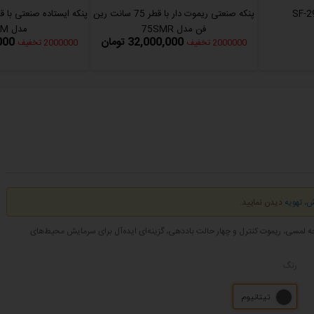
پنکه صنعتی ریموت دار با قطر 75 سانت رین
فن مدل 75SMR
مدل 75SM
32,000,000 تومان
0,000
2000000 تخفیف
2000000 تخفیف
، تهویه
دیدن نمایید.
نه تمام فلزی، عملکرد کم‌صدا، صفحه لمسی، ریموت کنترل و چهار حالت باددهی، گزینه‌ای ایده‌آل برای سرمایش محیط‌های
رنگ
تیتانیوم