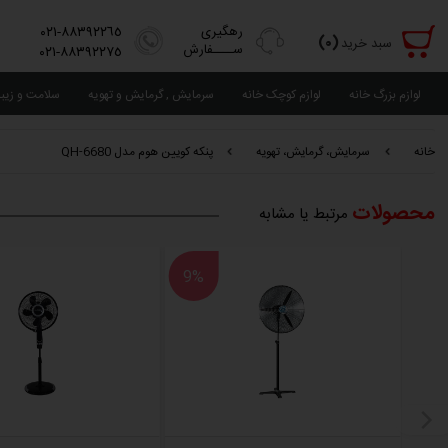
رهگیری
٨٨٣٩٢٢٦٥-٠٢١
(٠)
سبد خرید
ســــفارش
٨٨٣٩٢٢٧٥-٠٢١
لوازم بزرگ خانه
لوازم کوچک خانه
سرمایش , گرمایش و تهویه
سلامت و زیب
خانه
سرمایش، گرمایش، تهویه
پنکه کویین هوم مدل QH-6680
محصولات
مرتبط یا مشابه
9%