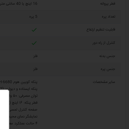
قطر پروانه
16 اینچ یا 40 سانتی متر
تعداد پره
5 پره

قابلیت تنظیم ارتفاع

کنترل از راه دور
جنس بدنه
فلز
جنس پره
فلز
سایر مشخصات
پنکه کویین هوم QH-6680
پنکه ایستاده و دیواری (2 in 1)
توان مصرفی: ۵۰ وات
قطر پنکه: ۱۶ اینچ (۴۰ سانتی‌متر)
صفحه کنترل لمسی + ریم
نمایشگر دمای محیط
۴ حالت عملکرد: معمولی، بهارساز، حالت خواب و صرفه‌جویی انرژی