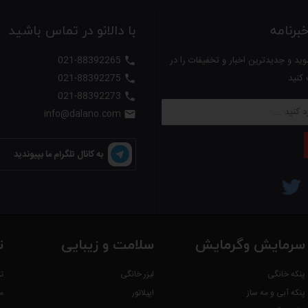
رنامه
با دالانو در تماس باشید
ید و جدیدترین اخبار و تخفیفات را در
021-88392265

ه دور، تجربه‌ای مدرن و راحت را برای شما فراهم می‌کند.
 کنید
021-88392275

021-88392273

info@dalano.com

به کانال تلگرام ما بپیوندید
سرمایش وگرمایش
سلامت و زیبایی
ت
پنکه خانگی
لیزر خانگی
ت
پنکه آبی و مه ساز
اپیلاتور
م