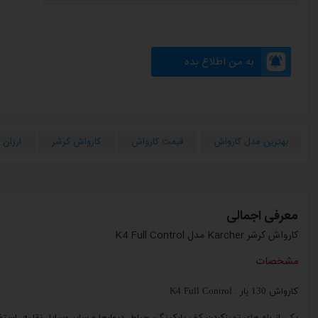
به من اطلاع بده
بهترین مدل کارواش
قیمت کارواش
کارواش کرشر
ارزان 
معرفی اجمالی
کارواش کرشر Karcher مدل K4 Full Control
مشخصات
کارواش 130 بار . K4 Full Control
یکی از راه‌ های تمیزکردن کف پارکینگ، حیاط، دیوارها و سایر وسایل نقلیه، استفا