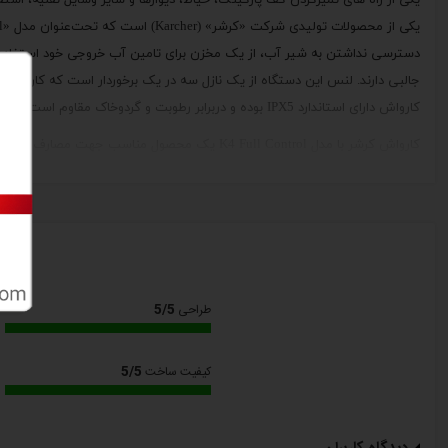
دسترسی ‌نداشتن به شیر آب، از یک مخزن برای تامین آب خروجی خود استفاده م
کارواش دارای استاندارد IPX5 بوده و دربرابر رطوبت و گردوخاک مقاوم است.
کارواش کرشر با مدل K4 Full Control یک محصو
آلودگی‌ها را دارد. نازل منحصربه ‌فرد 3 در 
شما باشد
اقلام همراه
- لنس با قابلیت تنظیم جریان خروجی
- لنس ساده
5/5
طراحی
- رابط لنس
- تفنگی
5/5
کیفیت ساخت
- توری
سایر مشخصات
- قابلیت تنظیم فشار آب به‌صورت دیجیتالی روی دسته