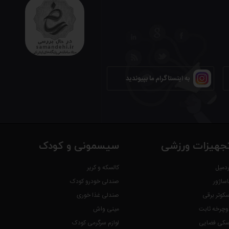
به اینستاگرام ما بپیوندید
جهیزات ورزشی
سیسمونی و کودک
ردمیل
کالسکه و کریر
اساژور
صندلی خودرو کودک
سکوتر برقی
صندلی غذا خوری
وچرخه ثابت
مینی واش
سکی فضایی
لوازم سرگرمی کودک