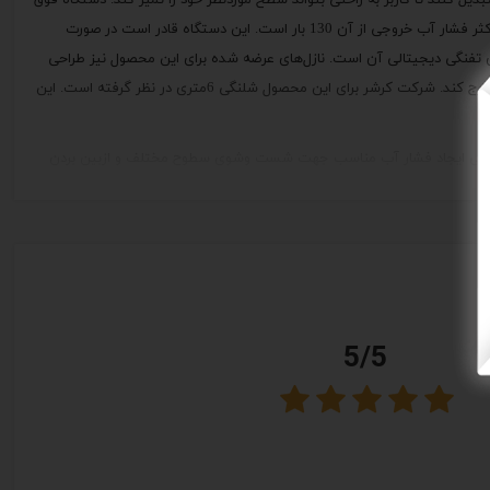
یکی از محصولات تولیدی شرکت «کرشر» (Karcher) است که تحت‌عنوان مدل «K4 Full Control» به بازار عرضه می‌شود. این دستگاه توانی برابر 1800 وات دارد و حداکثر فشار آب خروجی از آن 130 بار است. این دستگاه قادر است در صورت
 تفنگی دیجیتالی آن است. نازل‌های عرضه‌ شده برای این محصول نیز طراحی
جالبی دارند. لنس این دستگاه از یک نازل سه در یک برخوردار است که کاربر با توجه به ‌نیاز خود می‌تواند آب را در یکی از حالت‌های ساده، چرخشی و حباب‌دار از نازل خارج کند. شرکت کرشر برای این محصول شلنگی 6متری در نظر گرفته است. این
تور آن هم توانایی ایجاد فشار آب مناسب جهت شست ‌وشوی سطوح مختلف و ازبین ‌بردن
 دستگاه کارواش جهت شست‌ وشوی سریع و آسان هستید، این محصول می‌تواند گزینه مناسبی برای
5/5