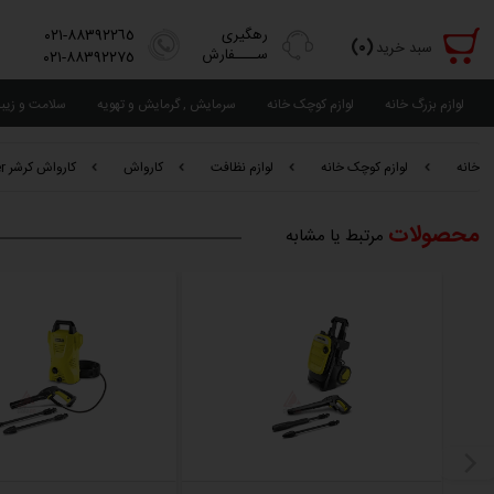
رهگیری
٨٨٣٩٢٢٦٥-٠٢١
(٠)
سبد خرید
ســــفارش
٨٨٣٩٢٢٧٥-٠٢١
لوازم بزرگ خانه
لوازم کوچک خانه
سرمایش , گرمایش و تهویه
سلامت و زیب
خانه
لوازم کوچک خانه
لوازم نظافت
کارواش
کارواش کرشر Karcher مدل K4 Full Control
محصولات
مرتبط یا مشابه