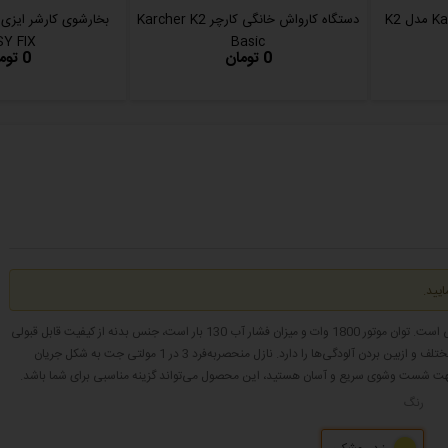
کارواش خانگی کارشر Karcher مدل K2
دستگاه کارواش خانگی کارچر Karcher K2
Y FIX
Basic
0 تومان
0 تومان
یید.
کارواش کرشر با مدل K4 Full Control یک محصول مناسب جهت مصارف خانگی و صنعتی است. توان موتور 1800 وات و میزان فشار آب 130 بار است، جنس بدنه از کیفیت قابل ‌قبولی
برخوردار است و موتور آن هم توانایی ایجاد فشار آب مناسب جهت شست ‌و شوی سطوح مختلف و ازبین‌ بردن آلودگی‌ها را دارد. نازل منحصربه‌فرد 3 در 1 مولتی جت به ‌شکل جریان
ش جهت شست‌ وشوی سریع و آسان هستید، این محصول می‌تواند گزینه مناسبی برای شما باشد.
رنگ
زرد - مشکی