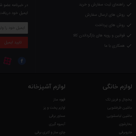
راهنمای ثبت سفارش و خرید

وزن : 11.8 کیلوگرم
در خبرنامه عضو شو
ایمیل خود دریافت
رنگ زرد
روش های ارسال سفارش

روش های پرداخت

6 تعویض ماه گارانتی
قوانین و رویه های بازگرداندن کالا

با ضمانت نامه شرکت کرشر
تایید ایمیل
همکاری با ما

لطفا
توجه داشته باشید
؛
کلیه کالاهای عرضه شده در دالانو اصل بوده و دارای گارانتی از شرکتهای مع
لوازم خانگی
لوازم آشپزخانه
یخچال و فریزر تک
قهوه ساز
ماشین ظرفشویی
لوازم پخت و پز
ماشین لباسشویی
سماور برقی
بخارشوی
آبمیوه گیری
جاروبرقی
چای ساز و کتری برقی