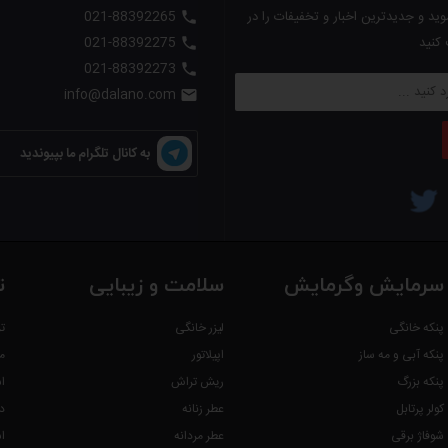
ید و جدیدترین اخبار و تخفیفات را در
021-88392265

 کنید
021-88392275

021-88392273

info@dalano.com

به کانال تلگرام ما بپیوندید
تبر می باشد.
سرمایش وگرمایش
سلامت و زیبایی
ت
پنکه خانگی
لیزر خانگی
ت
پنکه آبی و مه ساز
اپیلاتور
م
پنکه بزرگ
ریش تراش
ا
کولر پرتابل
عطر زنانه
د
شوفاژ برقی
عطر مردانه
ا