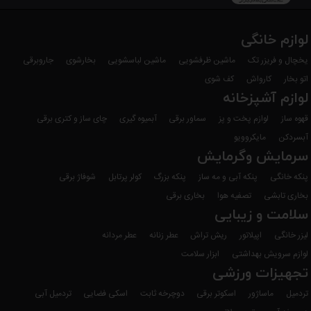
لوازم خانگی
یخچال و فریزر تک
ماشین ظرفشویی
ماشین لباسشویی
بخارشوی
جاروبرقی
اتو بخار
کارواش
کف شوی
لوازم آشپزخانه
قهوه ساز
لوازم پخت و پز
سماور برقی
آبمیوه گیری
چای ساز و کتری برقی
آبسردکن
مایکروویو
سرمایش وگرمایش
پنکه خانگی
پنکه آبی و مه ساز
پنکه بزرگ
کولر پرتابل
شوفاژ برقی
بخاری تابشی
تصفیه هوا
بخاری برقی
سلامت و زیبایی
لیزر خانگی
اپیلاتور
ریش تراش
عطر زنانه
عطر مردانه
لوازم سرویش بهداشتی
ابزار سلامت
تجهیزات ورزشی
تردمیل
ماساژور
اسکوتر برقی
دوچرخه ثابت
اسکی فضایی
تردمیل آبی