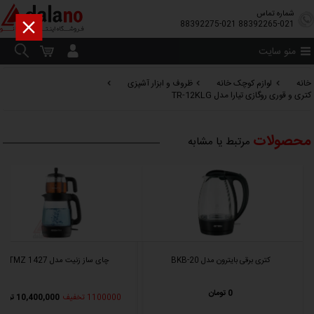
شماره تماس

88392275-021
88392265-021
منو سایت
خانه
لوازم کوچک خانه
ظروف و ابزار آشپزی
کتری و قوری روگازی تیارا مدل TR-12KLG
محصولات
مرتبط یا مشابه
کتری برقی بایترون مدل BKB-20
چای ساز زنیت مدل TMZ 1427
0 تومان
1100000 تخفیف
10,400,000 تومان