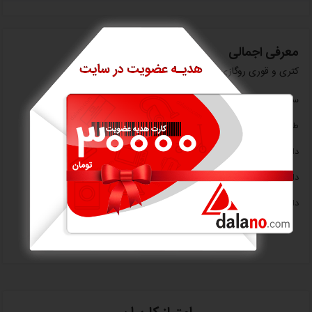
معرفی اجمالی
کتری و قوری روگازی تیارا مدل TR-12KLG
ست کتری قوری روگازی چای از جنس گرانیت
طراحی زیبا و مدرن
دارای کتری با پوشش گرانیت
دارای قوری چینی
دارای دسته عایق در برابر حرارت و مناسب و راحت جهت حمل آسان