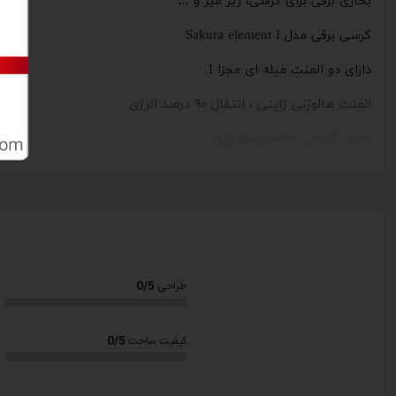
بخاری برقی برای کرسی، زیر میز و ...
کرسی برقی مدل Sakura element I
دارای دو المنت میله ای مجزا I
المنت هالوژنی ژاپنی ، انتقال ٩٠ درصد انرژی
حالت گرمایی کم/متوسط/زیاد
مجهز به ترموستات حرارتی (قطع خودکار)
توان قابل تنظیم 350-200 وات
قابلیت تنظیم دما (ترموستات)
جنس روی دستگاه فلز با روکش مخملی (پرز دار) برای محافظت
0/5
طراحی
محافظ حرارتی کف
محافظ جلوگیری از سوختگی
0/5
کیفیت ساخت
کم مصرف