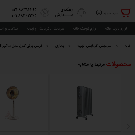
رهگیری
٨٨٣٩٢٢٦٥-٠٢١
(٠)
سبد خرید
ســــفارش
٨٨٣٩٢٢٧٥-٠٢١
لوازم بزرگ خانه
لوازم کوچک خانه
سرمایش , گرمایش و تهویه
سلامت و زیب
خانه
سرمایش، گرمایش، تهویه
بخاری
کرسی برقی کنزل مدل ساکورا Sakura element I
محصولات
مرتبط یا مشابه