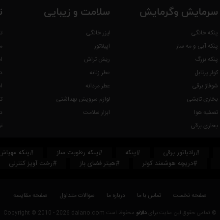
سرمایش وگرمایش
سلامت و زیبایی
ت
پنکه خانگی
لیزر خانگی
ت
پنکه آبی و مه ساز
اپیلاتور
م
پنکه بزرگ
ریش تراش
ا
کولر پرتابل
عطر زنانه
د
شوفاژ برقی
عطر مردانه
ا
بخاری تابشی
لوازم سرویش بهداشتی
ت
را کاملا تمیز نموده و در کارتن خود و در مکانی خشک قرار دهید.
تصفیه هوا
ابزار سلامت
د
و سپس قطعات کرسی را باز نموده و بعد جهت تمیز کردن اقدام نمائید.
بخاری برقی
ت
انه استفاده نمائید.
#رادیاتور برقی
#پنکه
#پنکه رطوبت ساز
#پنکه مهپاش
#دریچه هوشمند کولر
#هیتر فضای باز
#رخت آویز کنترلی
اده نکنید زیرا موجب تغییر رنگ و خرابی کرسی خواهد شد.
صفحه نخست
تماس با ما
درباره ما
سوالات متداول
صفحه مقایسه
اشد.
© تمامی حقوق این سایت برای
دالانو
محفوظ است Copyright © 2010 - 2026 dalano.com