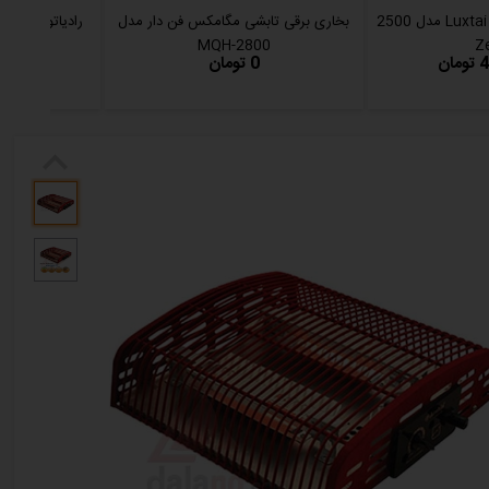
بخاری تابشی لوکستای Luxtai مدل 2500
بخاری برقی تابشی مگامکس فن دار مدل
رادیاتور برقی دلونگ
MQH-2800
Z
ن
0 تومان