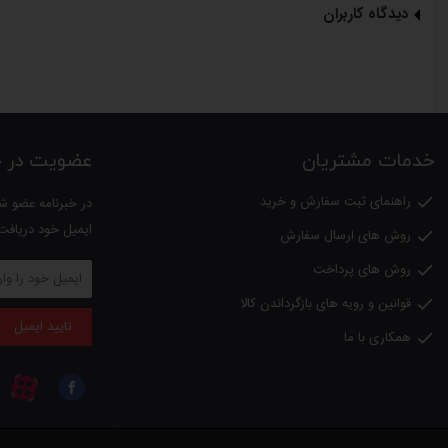
کلید بین راهی جهت استفاده بهتر
دیدگاه کاربران
کابل با طول زیاد
المنت حرارتی طبیعی
ایجاد نور قرمز مناسب جهت درمان
کم مصرف ECO
خدمات مشتریان
عضویت در خب
گرید انرژی
A
راهنمای ثبت سفارش و خرید

در خبرنامه عضو شو
دارای استاندارد
ایمیل خود دریافت
روش های ارسال سفارش

طول سیم: ٢,٥
متر
روش های پرداخت

قوانین و رویه های بازگرداندن کالا

ویژگی ها:
تایید ایمیل
رویه مخمل نسوز، کرسی درمانی، کم مصرف واقعی، مناسب برای درمان آرتروز و پ
همکاری با ما

ابعاد(LxWxH):
320x300x90 میلیمتر
وزن:
1.8
کیلوگرم