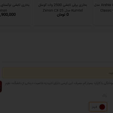
بخاری هالوژنی کم مصرف ارشیا Arshia مدل
بخاری برقی تابشی 2500 وات کومتل
Kumtel مدل Zenon CX-25
enon
0 تومان
4,900,000 توما
ید.
 سوختگی با کارکرد بسیار کم مصرف، این کرسی دارای تاییدیه خاصیت درمانی از دانشگده علوم
رنگ
قرمز