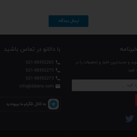
ارسال دیدگاه
رنامه
با دالانو در تماس باشید
ید و جدیدترین اخبار و تخفیفات را در
021-88392265

 کنید
021-88392275

021-88392273

info@dalano.com

ادرد، مجهز به ترموستات حرارتی (قطع خودکار)
به کانال تلگرام ما بپیوندید