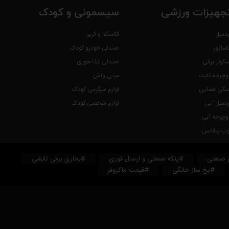
جهیزات ورزشی
سیسمونی و کودک
ردمیل
کالسکه و کریر
اساژور
صندلی خودرو کودک
سکوتر برقی
صندلی غذا خوری
وچرخه ثابت
مینی واش
سکی فضایی
لوازم سرگرمی کودک
ردمیل آبی
لوازم شخصی کودک
وچرخه آبی
وپ پیلاتس
 صنعتی
#پنکه صنعتی و ارسال فوری
#بخاری برقی تابشی
#یخ ساز خانگی
#قیمت ماکروفر