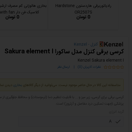
رادیاتوربرقی هاردستون Hardstone
OR2507S
کلاسیک فن دار Classic with fan
0 تومان
0 تومان
کنزل - Kenzel
کرسی برقی کنزل مدل ساکورا Sakura element I
Kenzel Sakura element I
نظرات کاربران (0)
|
ارسال نظر
متاسفانه این کالا در حال حاضر موجود نیست. می‌توانید از دیگر کالاهای
بخاری
دیدن نمای
کرسی برقی برای کرسی، زیر میز و ... با قابلیت تنظیم دما (ترموستات) و محافظ جلوگیری از
پزشکی (جهت تسکین درد مفاصل و آرتروز) است.
گرید انرژی