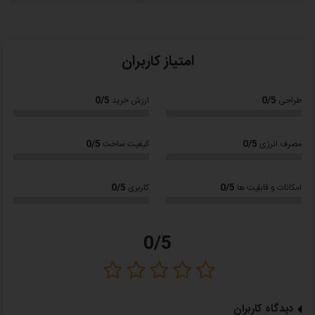
کلاس آب و هوایی:
معتدل
برق ورودی: 220
V AC
امتیاز کاربران
جنس بدنه:
فولاد کربنی خودرنگ
نوع سیکل تبرید:
سیکل تبرید تراکمی
0/5
0/5
طراحی
ارزش خرید
نوع کمپرسور:
دور ثابت
0/5
0/5
مصرف انرژی
کیفیت ساخت
قفل کودک:
دارد
نوع شیر خروجی:
پدالی
0/5
0/5
امکانات و قابلیت ها
کاربری
توان گرمایشی: 408 وات
توان سرمایشی: 105 وات
0/5
ظرفیت مخزن آب گرم: 0.8 لیتر
ظرفیت مخزن آب سرد: 2.8 لیتر
دمای آب گرم : 95-85 درجه سانتیگراد
دیدگاه کاربران