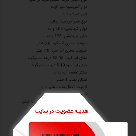
نوع کمپرسور: دور ثابت
قفل کودک: دارد
نوع شیر خروجی: پدالی
توان گرمایشی: 408 وات
توان سرمایشی: 105 وات
ظرفیت مخزن آب گرم: 0.8 لیتر
ظرفیت مخزن آب سرد: 2.8 لیتر
دمای آب گرم : 95-85 درجه سانتیگراد
دمای آب سرد:10-5 درجه سانتیگراد
فیلتر تصفیه آب: ندارد
امکان نصب 4 فیلتر
قابلیت اتصال به آب شهر: دارد
قابلیت نصب منبع فیلتردار: ندارد
سنسور کاهش مصرف انرژی در شب: ندارد
رنگ بدنه: سفید
وزن خالص: 14.1 کیلوگرم
وزن ناخالص: 21.1 کیلوگرم
ابعاد خالص (عرض×عمق×ارتفاع):