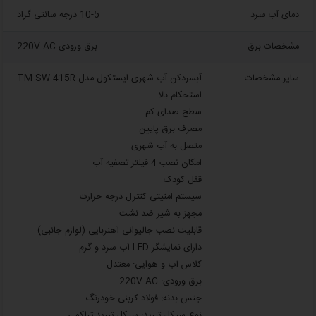
دمای آب سرد
10-5 درجه سانتی گراد
مشخصات برق
برق ورودی 220V AC
سایر مشخصات
آبسردکن آب شهری ایستکول مدل TM-SW-415R
استحکام بالا
سطح صدای کم
مصرف برق پایین
متصل به آب شهری
امکان نصب 4 فیلتر تصفیه‌ آب
قفل کودک
سیستم امنیتی کنترل درجه حرارت
مجهز به شیر ضد نشت
قابلیت نصب جالیوانی آهنربایی (لوازم جانبی)
دارای نمایشگر LED آب سرد و گرم
کلاس آب و هوایی: معتدل
برق ورودی: 220V AC
جنس بدنه: فولاد کربنی خودرنگ
نوع سیکل تبرید: سیکل تبرید تراکمی