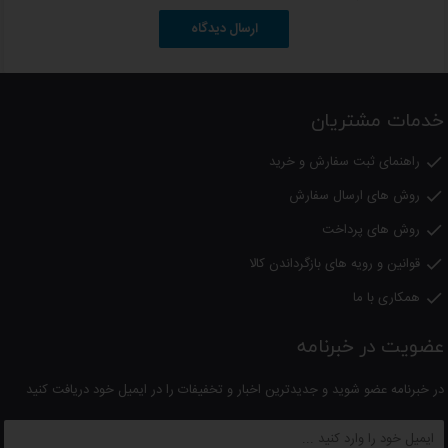
دمای آب سرد:10-5 درجه سانتیگراد
ارسال دیدگاه
فیلتر تصفیه آب: ندارد
امکان نصب 4 فیلتر
خدمات مشتریان
قابلیت اتصال به آب شهر:
دارد
راهنمای ثبت سفارش و خرید

قابلیت نصب منبع فیلتردار:
ندارد
روش های ارسال سفارش

سنسور کاهش مصرف انرژی در شب:
ندارد
روش های پرداخت

وزن خالص: 14.1 کیلوگرم
قوانین و رویه های بازگرداندن کالا

وزن ناخالص: 21.1 کیلوگرم
همکاری با ما

ابعاد خالص (عرض×عمق×ارتفاع):
عضویت در خبرنامه
30x39x111.5 سانتی متر
در خبرنامه عضو شوید و جدیدترین اخبار و تخفیفات را در ایمیل خود دریافت کنید
ابعاد با کارتن (عرض×عمق×ارتفاع):
34.5x43.5x115.5 سانتی متر