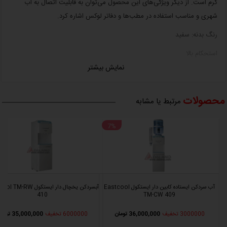
گرم است. از دیگر ویژگی‌های این محصول می‌توان به قابلیت اتصال به آب
شهری و مناسب استفاده در مطب‌ها و دفاتر لوکس اشاره کرد.
رنگ بدنه: سفید
استحکام بالا
نمایش بیشتر
سطح صدای کم
مصرف برق پایین
محصولات
مرتبط یا مشابه
متصل به آب شهری
%
7%
امکان نصب 4 فیلتر تصفیه‌ آب
قفل کودک
سیستم امنیتی کنترل درجه حرارت
مجهز به شیر ضد نشت
آب سردکن ایستاده کابین دار ایستکول Eastcool
آبسردکن یخچال دار ایستکول -RW
410
TM-CW 409
قابلیت نصب جالیوانی آهنربایی (لوازم جانبی)
3000000 تخفیف
36,000,000 تومان
6000000 تخفیف
35,000,000 تومان
دارای نمایشگر LED آب سرد و گرم