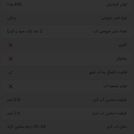
توان گرمایش
408 وات
نوع شیر خروجی
پدالی
تعداد شیر خروجی آب
2 عدد (آب سرد و گرم)

کابین

یخچال

قابلیت اتصال به آب شهر

فیلتر تصفیه آب
ظرفیت مخزن آب گرم
0.8 لیتر
ظرفیت مخزن آب سرد
2.6 لیتر
دمای آب گرم
85- 95 درجه سانتی گراد