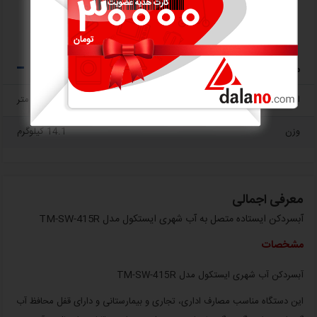
30x39x111.5 سانتی متر
ابعاد با کارتن (عرض×عمق×ارتفاع):
34.5x43.5x115.5 سانتی متر
مشخصات کلی
ابعاد W x D x H
30x39x111.5 سانتی متر
وزن
14.1 کیلوگرم
معرفی اجمالی
آبسردکن ایستاده متصل به آب شهری ایستکول مدل TM-SW-415R
مشخصات
آبسردکن آب شهری ایستکول مدل TM-SW-415R
این دستگاه مناسب مصارف اداری، تجاری و بیمارستانی و دارای قفل محافظ آب