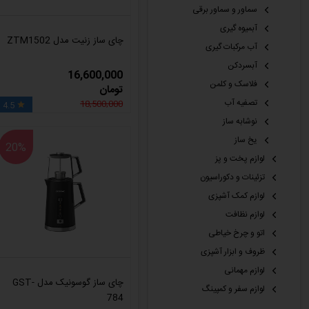
سماور و سماور برقی
آبمیوه گیری
چای ساز زنیت مدل ZTM1502
آب مرکبات گیری
آبسردکن
16,600,000
فلاسک و کلمن
تومان
تصفیه آب
18,500,000
4.5

نوشابه ساز
یخ ساز
20%
لوازم پخت و پز
تزئینات و دکوراسیون
لوازم کمک آشپزی
لوازم نظافت
اتو و چرخ خیاطی
ظروف و ابزار آشپزی
لوازم مهمانی
چای ساز گوسونیک مدل GST-
لوازم سفر و کمپینگ
784