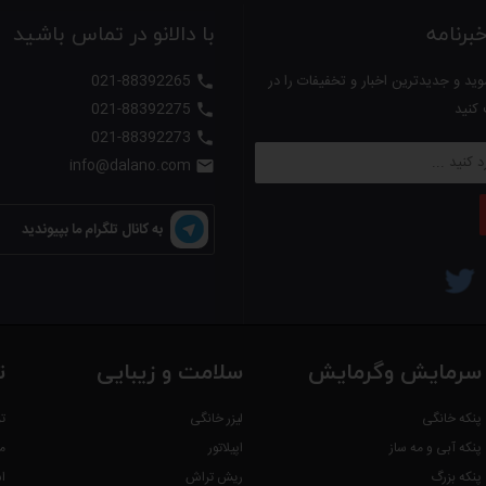
رنامه
با دالانو در تماس باشید
ید و جدیدترین اخبار و تخفیفات را در
021-88392265

 کنید
021-88392275

021-88392273

info@dalano.com

به کانال تلگرام ما بپیوندید
سرمایش وگرمایش
سلامت و زیبایی
ت
پنکه خانگی
لیزر خانگی
ت
پنکه آبی و مه ساز
اپیلاتور
م
پنکه بزرگ
ریش تراش
ا