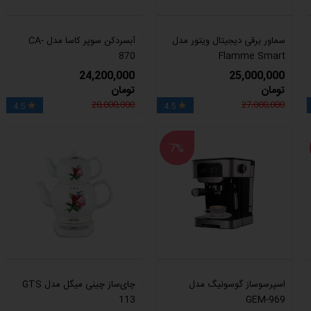
سماور برقی دیجیتال ویتور مدل
آبسردکن سوپر کاسا مدل CA-
870
Flamme Smart
24,200,000
25,000,000
تومان
تومان
28,000,000
27,000,000
4.5
4.5


7%
اسپرسوساز گوسونیگ مدل
چای‌ساز چینی میگل مدل GTS
113
GEM-969