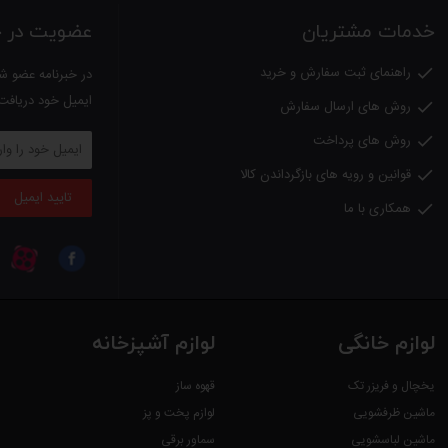
خدمات مشتریان
عضویت در خب
راهنمای ثبت سفارش و خرید

در خبرنامه عضو شو
ایمیل خود دریافت
روش های ارسال سفارش

روش های پرداخت

قوانین و رویه های بازگرداندن کالا

تایید ایمیل
همکاری با ما

لوازم خانگی
لوازم آشپزخانه
یخچال و فریزر تک
قهوه ساز
ماشین ظرفشویی
لوازم پخت و پز
ماشین لباسشویی
سماور برقی