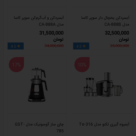
آبسردکن یخچال دار سوپر کاسا
آبسردکن و آب‌گرم‌کن سوپر کاسا
مدل CA-888B
مدل CA-888A
31,500,000
32,500,000
تومان
تومان
34,000,000
35,000,000
4.5
4.5


17%
10%
آبمیوه گیری تکنو مدل Te-316
چای ساز گوسونیک مدل GST-
785