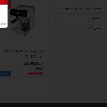
8%
صفحه گرم نگهدارنده قهوه
عملکرد
مخزن آب
اسپرسوساز تمام اتوماتیک تکنو
مدل Te-829
28,500,000
تومان
31,000,000
4.5
