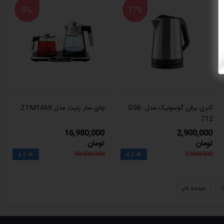
8%
17%
کتری برقی گوسونیک مدل GSK-
چای‌ ساز زنیت مدل ZTM1469
712
16,980,000
2,900,000
تومان
تومان
18,500,000
3,500,000
4.5
4.5


5
صفحه اخر