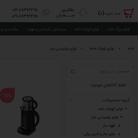
رهگیری
٨٨٣٩٢٢٦٥-٠٢١
(٠)
سبد خرید
ســــفارش
٨٨٣٩٢٢٧٥-٠٢١
لوازم بزرگ خانه
لوازم کوچک خانه
سرمایش , گرمایش و تهویه
سلامت و زیب
خانه
لوازم کوچک خانه
لوازم نوشیدنی ساز
فقط کالاهای موجود
10%
گروه محصولات
لوازم کوچک خانه
لوازم نوشیدنی ساز
قهوه ساز
چای ساز و کتری برقی