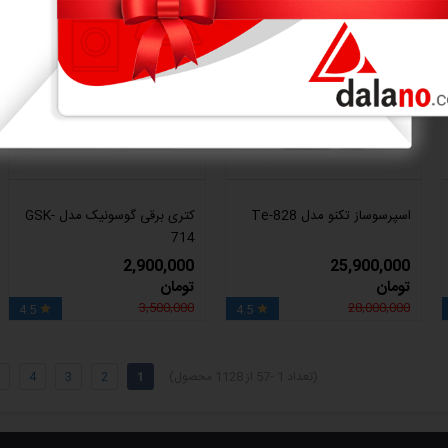
17%
7%
اسپرسوساز تکنو مدل Te-828
کتری برقی گوسونیک مدل GSK-
714
2,900,000
25,900,000
تومان
تومان
3,500,000
28,000,000
4.5
4.5


(تعداد 1 -57 از 1128 محصول)
1
2
3
4