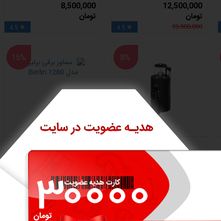
8,500,000
12,500,000
تومان
تومان
13,500,000
4.5
4.5


15%
8%
چای ساز سماوری گوسونیک مدل
چای ساز برلین مدل BE-1280
GST-883
16,000,000
15,500,000
تومان
تومان
19,000,000
17,000,000
4.5
4.5

