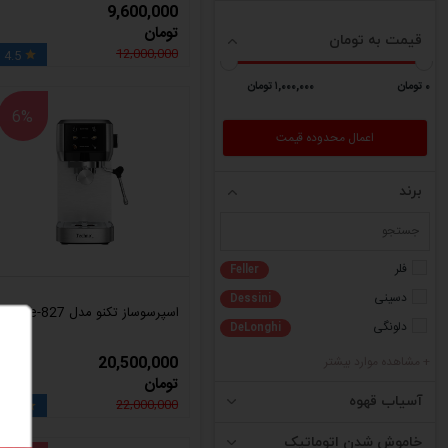
9,600,000
تومان
قیمت به تومان
12,000,000
4.5

٠ تومان
١,٠٠٠,٠٠٠ تومان
6%
برند
فلر
Feller
دسینی
Dessini
اسپرسوساز تکنو مدل Te-827
دلونگی
DeLonghi
20,500,000
+ مشاهده موارد بیشتر
تومان
آسیاب قهوه
22,000,000
4.5

خاموش شدن اتوماتیک