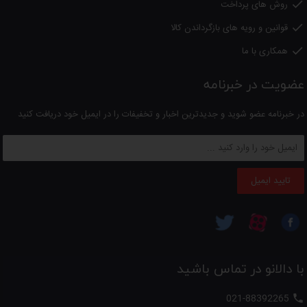
روش های پرداخت

لطفا
توجه داشته باشید
؛
کلیه کالاهای عرضه شده در دالانو اصل بوده و دارای گارانتی از شرکتهای
قوانین و رویه های بازگرداندن کالا

معتبر می باشد.
همکاری با ما

عضویت در خبرنامه
در خبرنامه عضو شوید و جدیدترین اخبار و تخفیفات را در ایمیل خود دریافت کنید
تایید ایمیل
با دالانو در تماس باشید
021-88392265
