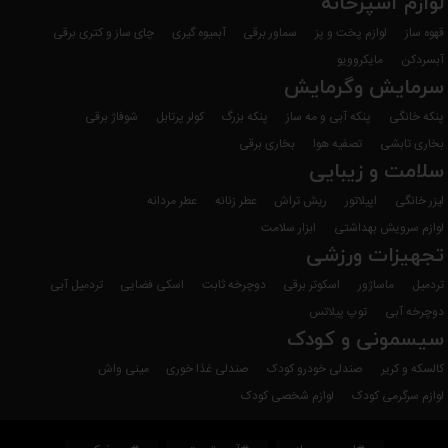
لوازم آشپزخانه
قهوه ساز
لوازم پخت و پز
سماور برقی
آبمیوه گیری
چای ساز و کتری برقی
آبسردکن
مایکروویو
سرمایش وگرمایش
پنکه خانگی
پنکه آبی و مه ساز
پنکه بزرگ
کولر پرتابل
شوفاژ برقی
بخاری تابشی
تصفیه هوا
بخاری برقی
سلامت و زیبایی
لیزر خانگی
اپیلاتور
ریش تراش
عطر زنانه
عطر مردانه
لوازم سرویش بهداشتی
ابزار سلامت
تجهیزات ورزشی
تردمیل
ماساژور
اسکوتر برقی
دوچرخه ثابت
اسکی فضایی
تردمیل آبی
دوچرخه آبی
توپ پیلاتس
سیسمونی و کودک
کالسکه و کریر
صندلی خودرو کودک
صندلی غذا خوری
مینی واش
لوازم سرگرمی کودک
لوازم شخصی کودک