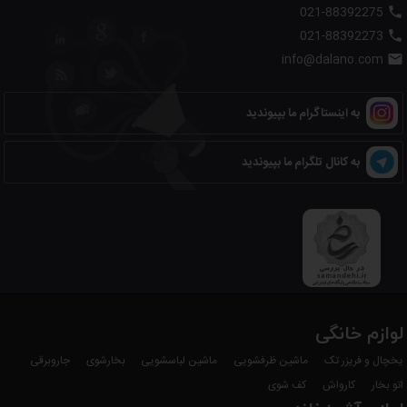
021-88392275

021-88392273

info@dalano.com

به اینستاگرام ما بپیوندید
به کانال تلگرام ما بپیوندید
لوازم خانگی
یخچال و فریزر تک
ماشین ظرفشویی
ماشین لباسشویی
بخارشوی
جاروبرقی
اتو بخار
کارواش
کف شوی