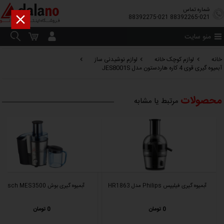
شماره تماس

88392275-021
88392265-021
منو سایت
خانه
لوازم کوچک خانه
لوازم نوشیدنی ساز
آبمیوه گیری قوی 4 کاره هاردستون مدل JES8001S
محصولات
مرتبط یا مشابه
آبمیوه گیری فیلیپس Philips مدل HR1863
آبمیوه گیری بوش Bosch MES3500
0 تومان
0 تومان