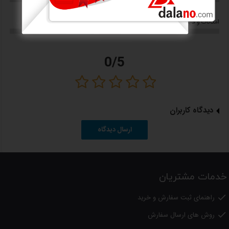
جنس مخزن تفاله: پلاستیکی
0/5
0/5
امکانات و قابلیت ها
کاربری
جنس تیغه (صافی): استیل ضدزنگ
دارای تنظیمات سرعت
0/5
تعداد تنظیمات سرعت: 2 سرعته
سایز دهانه ورودی: 75 میلی متر
طول سیم برق: 1.2 متر
دیدگاه کاربران
دارای پایه ضد لغزش
ارسال دیدگاه
ابعاد: 307 × 304 × 204 میلی‌متر
وزن: 3.8 کیلوگرم
خدمات مشتریان
18 ماه گارانتی
با ضمانت نامه شرکت جام سرویس
راهنمای ثبت سفارش و خرید

روش های ارسال سفارش
