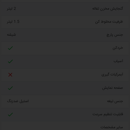
گنجایش مخزن تفاله
2 لیتر
ظرفیت مخلوط کن
1.5 لیتر
جنس پارچ
شیشه

خردکن

آسیاب

آبمرکبات گیری

صفحه نمایش
جنس تیغه
استیل ضدزنگ

قابلیت تنظیم سرعت
سایر مشخصات