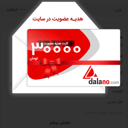
وزن
------- کیلوگرم
معرفی اجمالی
آبمیوه گیری 4 کاره تکنو مدل Te-315
مشخصات
آبمیوه گیری چهارکاره تکنو مدل Te-315
کارکرد: چهار کاره
برای استفاده برای تمامی مواد غذایی میوه، سبزیجات، غلات و خشکبار و انواع
گوشت
قفل ایمنی
دارای پنل لمسی دیجیتال
نمایش بیشتر
جنس بدنه استیل ضد زنگ