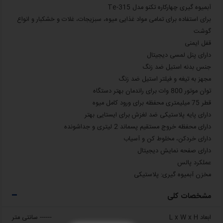
آبمیوه گیری چهارکاره تکنو مدل Te-315
برای استفاده برای تمامی مواد غذایی میوه، سبزیجات، غلات و خشکبار و انواع
گوشت
قفل ایمنی
دارای پنل لمسی دیجیتال
جنس بدنه استیل ضد زنگ
مجهز به تیغه و فیلتر استیل ضد زنگ
توان موتور 800 وات برای راندمان بهتر دستگاه
قطر 75 میلیمتری محفظه برای ورود کامل میوه
دارای پایه پلاستیکی ضد لغزش برای ایستایی بهتر
دارای محفظه خروج مستقیم پسماند 2 لیتری و جداشونده
دارای خردکن، مخلوط کن و آسیاب
دارای صفحه نمایش دیجیتال
عملکرد پالس
مخزن آبمیوه‌ گیری: پلاستیکی
مشخصات کلی
ابعاد L x W x H
------ سانتی متر