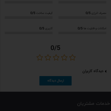
دارای خردکن، مخلوط کن و آسیاب
0/5
دارای صفحه نمایش دیجیتال
0/5
مصرف انرژی
کیفیت ساخت
عملکرد پالس
0/5
0/5
امکانات و قابلیت ها
کاربری
مخزن آبمیوه‌ گیری: پلاستیکی
24 ماه گارانتی
0/5
با ضمانت نامه شرکت تکنو
لطفا
توجه داشته باشید
؛
کلیه کالاهای عرضه شده در دالانو اصل بوده و دارای گارانتی از شرکتهای
معتبر می باشد.
دیدگاه کاربران
ارسال دیدگاه
ویژگی ها:
آبمیوه گیری تکنو مدل Te-315 یک دستگاه قدرتمند و مدرن است که با
خدمات مشتریان
ترکیب طراحی زیبا و ویژگی‌های پیشرفته، انتخابی ایده‌آل برای علاقه‌مندان به