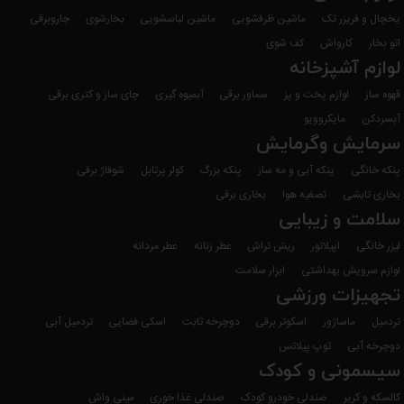
یخچال و فریزر تک
ماشین ظرفشویی
ماشین لباسشویی
بخارشوی
جاروبرقی
پنل لمسی دیجیتال برای کنترل آسان و مدرن
اتو بخار
کارواش
کف شوی
موتور قدرتمند 800 وات برای آب‌گیری سریع و مؤثر
لوازم آشپزخانه
قفل ایمنی برای افزایش ایمنی استفاده
قهوه ساز
لوازم پخت و پز
سماور برقی
آبمیوه گیری
چای ساز و کتری برقی
آبسردکن
مایکروویو
پایه‌های ضد لغزش برای ثبات بیشتر دستگاه
سرمایش وگرمایش
محفظه ورودی بزرگ برای ورود کامل میوه‌ها
پنکه خانگی
پنکه آبی و مه ساز
پنکه بزرگ
کولر پرتابل
شوفاژ برقی
بخاری تابشی
تصفیه هوا
بخاری برقی
سلامت و زیبایی
لیزر خانگی
اپیلاتور
ریش تراش
عطر زنانه
عطر مردانه
لوازم سرویش بهداشتی
ابزار سلامت
تجهیزات ورزشی
تردمیل
ماساژور
اسکوتر برقی
دوچرخه ثابت
اسکی فضایی
تردمیل آبی
دوچرخه آبی
توپ پیلاتس
سیسمونی و کودک
کالسکه و کریر
صندلی خودرو کودک
صندلی غذا خوری
مینی واش