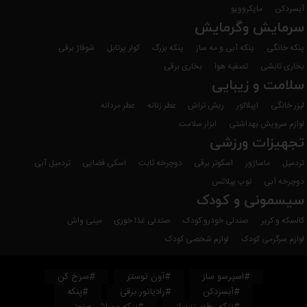
آبسردکن
مایکروویو
سرمایش وگرمایش
پنکه خانگی
پنکه آبی و مه ساز
پنکه بزرگ
کولر پرتابل
شوفاژ برقی
بخاری تابشی
تصفیه هوا
بخاری برقی
سلامت و زیبایی
لیزر خانگی
اپیلاتور
ریش تراش
عطر زنانه
عطر مردانه
لوازم سرویش بهداشتی
ابزار سلامت
تجهیزات ورزشی
تردمیل
ماساژور
اسکوتر برقی
دوچرخه ثابت
اسکی فضایی
تردمیل آبی
دوچرخه آبی
توپ پیلاتس
سیسمونی و کودک
کالسکه و کریر
صندلی خودرو کودک
صندلی غذا خوری
مینی واش
لوازم سرگرمی کودک
لوازم شخصی کودک
#اسپرسو ساز
#آون توستر
#سرخ کن
#آبسردکن
#رادیاتور برقی
#پنکه