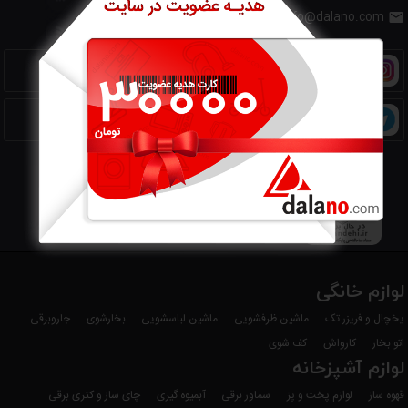
info@dalano.com

به اینستاگرام ما بپیوندید
به کانال تلگرام ما بپیوندید
لوازم خانگی
یخچال و فریزر تک
ماشین ظرفشویی
ماشین لباسشویی
بخارشوی
جاروبرقی
اتو بخار
کارواش
کف شوی
لوازم آشپزخانه
قهوه ساز
لوازم پخت و پز
سماور برقی
آبمیوه گیری
چای ساز و کتری برقی