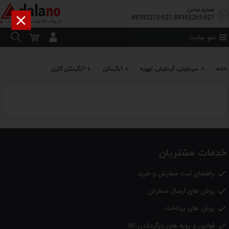
شماره تماس

88392275-021
88392265-021
منو سایت
خانه
سرمایش، گرمایش، تهویه
آبگرمکن
ّآبگرمکن گازی
خدمات مشتریان
راهنمای ثبت سفارش و خرید

روش های ارسال سفارش

روش های پرداخت

قوانین و رویه های بازگرداندن کالا
