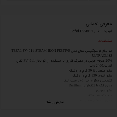
معرفی اجمالی
اتو بخار تفال Tefal FV4911
مشخصات
اتو بخار اولتراگلیس تفال مدل TEFAL FV4911 STEAM IRON FESTIVE
ULTRAGLISS
20%
صرفه جویی در مصرف انرژی با استفاده از اتو بخار
FV4911
تفال
قدرت:2400 وات
بخار متغیر: تا 30 گرم در دقیقه
بخار انبوه: 130 گرم در دقیقه
گنجایش مخزن آب: 270 میلى لیتر
دارای کف با تکنولوژی
Durilium
بخار عمودى
سیستم ضد چکه
دارای سیستم ضد رسوب
نمایش بیشتر
دارای سیستم اقتصادی
Eco
دارای کفی
با تکنولوژی
Durilium
که باعث سر خوردگی زیاد و راحت اتو کردن
انواع لباس و از بین چین و چروک لباس های می شود.