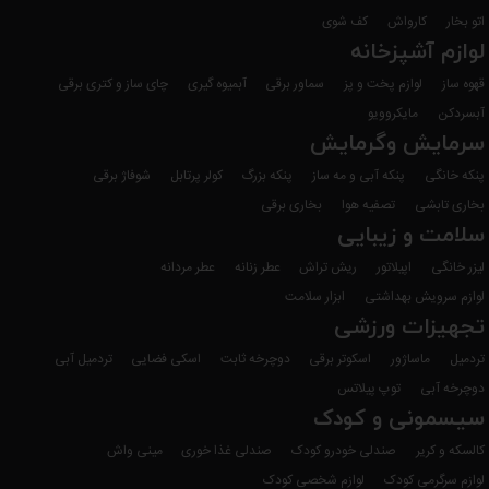
اتو بخار
کارواش
کف شوی
لوازم آشپزخانه
قهوه ساز
لوازم پخت و پز
سماور برقی
آبمیوه گیری
چای ساز و کتری برقی
آبسردکن
مایکروویو
سرمایش وگرمایش
پنکه خانگی
پنکه آبی و مه ساز
پنکه بزرگ
کولر پرتابل
شوفاژ برقی
بخاری تابشی
تصفیه هوا
بخاری برقی
سلامت و زیبایی
لیزر خانگی
اپیلاتور
ریش تراش
عطر زنانه
عطر مردانه
لوازم سرویش بهداشتی
ابزار سلامت
تجهیزات ورزشی
تردمیل
ماساژور
اسکوتر برقی
دوچرخه ثابت
اسکی فضایی
تردمیل آبی
دوچرخه آبی
توپ پیلاتس
سیسمونی و کودک
کالسکه و کریر
صندلی خودرو کودک
صندلی غذا خوری
مینی واش
لوازم سرگرمی کودک
لوازم شخصی کودک