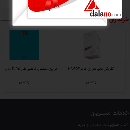
خریداران
این محصول ، محصولات زیر را هم خریده اند
آبگرمکن برقی دیواری هامر HA-50E
ترازوی دیجیتال شخصی تفال Tefal مدل PP1133
0 تومان
0 تومان
خدمات مشتریان
راهنمای ثبت سفارش و خرید
