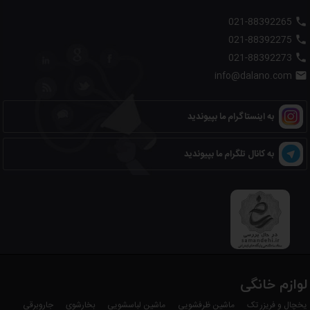
021-88392265

021-88392275

021-88392273

info@dalano.com

به اینستاگرام ما بپیوندید
به کانال تلگرام ما بپیوندید
لوازم خانگی
یخچال و فریزر تک
ماشین ظرفشویی
ماشین لباسشویی
بخارشوی
جاروبرقی