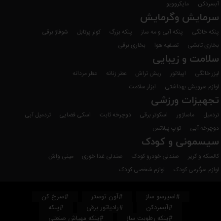
آبسردکن
مایکروویو
سرمایش وگرمایش
پنکه خانگی
پنکه آبی و مه ساز
پنکه بزرگ
کولر پرتابل
شوفاژ برقی
بخاری تابشی
تصفیه هوا
بخاری برقی
سلامت و زیبایی
لیزر خانگی
اپیلاتور
ریش تراش
عطر زنانه
عطر مردانه
لوازم سرویش بهداشتی
ابزار سلامت
تجهیزات ورزشی
تردمیل
ماساژور
اسکوتر برقی
دوچرخه ثابت
اسکی فضایی
تردمیل آبی
دوچرخه آبی
توپ پیلاتس
سیسمونی و کودک
کالسکه و کریر
صندلی خودرو کودک
صندلی غذا خوری
مینی واش
لوازم سرگرمی کودک
لوازم شخصی کودک
#اسپرسو ساز
#آون توستر
#سرخ کن
#آبسردکن
#رادیاتور برقی
#پنکه
#پنکه رطوبت ساز
#پنکه مهپاش صنعتی