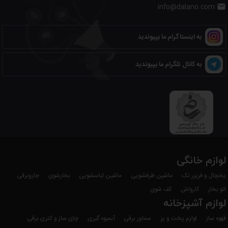
info@dalano.com

به اینستاگرام ما بپیوندید
به کانال تلگرام ما بپیوندید
لوازم خانگی
یخچال و فریزر تک
ماشین ظرفشویی
ماشین لباسشویی
بخارشوی
جاروبرقی
اتو بخار
کارواش
کف شوی
لوازم آشپزخانه
قهوه ساز
لوازم پخت و پز
سماور برقی
آبمیوه گیری
چای ساز و کتری برقی