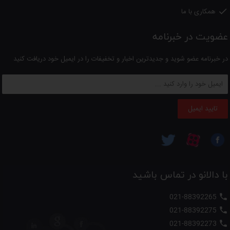
همکاری با ما

عضویت در خبرنامه
لطفا
توجه داشته باشید
؛
کلیه کالاهای عرضه شده در دالانو اصل بوده و دارای گارانتی از شرکتهای معتبر
در خبرنامه عضو شوید و جدیدترین اخبار و تخفیفات را در ایمیل خود دریافت کنید
می باشد.
تایید ایمیل
با دالانو در تماس باشید
021-88392265

021-88392275

021-88392273
