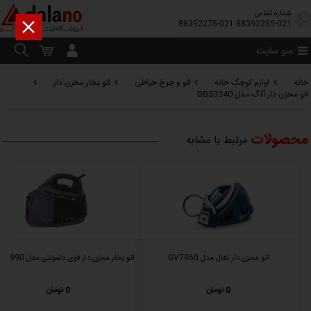
شماره تماس

88392275-021
88392265-021
منو سایت
خانه
لوازم کوچک خانه
اتو و چرخ خیاطی
اتو بخار مخزن دار
اتو مخزن دار آاگ مدل DBS3340
محصولات
مرتبط یا مشابه
اتو مخزن دار تفال مدل GV7860
اتو بخار مخزن دار قوی دلمونتی مدل DL990 جدید
0 تومان
0 تومان