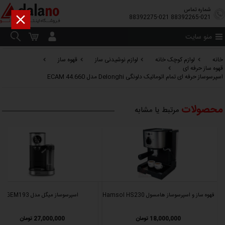
شماره تماس

88392275-021
88392265-021
منو سایت
خانه
لوازم کوچک خانه
لوازم نوشیدنی ساز
قهوه ساز
قهوه ساز حرفه ای
اسپرسوساز حرفه ای تمام اتوماتیک دلونگی Delonghi مدل ECAM 44.660
محصولات
مرتبط یا مشابه
قهوه ساز و اسپرسوساز هامسول Hamsol HS230
اسپرسوساز میگل مدل GEM193
18,000,000 تومان
27,000,000 تومان