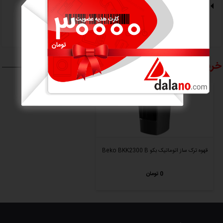
دیدگاه کاربران
ارسال دیدگاه
خریداران
این محصول ، محصولات زیر را هم خریده اند
قهوه ترک ساز اتوماتیک بکو Beko BKK2300 B
0 تومان