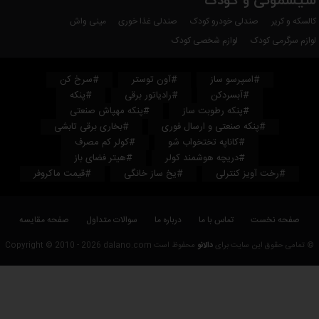
سیسمونی و کودک
کالسکه و کریر
صندلی خودرو کودک
صندلی غذا خوری
مینی واش
لوازم سرگرمی کودک
لوازم شخصی کودک
#اسپرسو ساز
#آون توستر
#سرخ کن
#آبسردکن
#رادیاتور برقی
#پنکه
#پنکه رطوبت ساز
#پنکه مهپاش صنعتی
#پنکه صنعتی و ارسال فوری
#بخاری برقی تابشی
#کاناپه تختخواب شو
#کولر کم مصرف
#دریچه هوشمند کولر
#هیتر فضای باز
#رخت آویز کنترلی
#یخ ساز خانگی
#قیمت ماکروفر
صفحه نخست
تماس با ما
درباره ما
سوالات متداول
صفحه مقایسه
© تمامی حقوق این سایت برای
دالانو
محفوظ است Copyright © 2010 - 2026 dalano.com