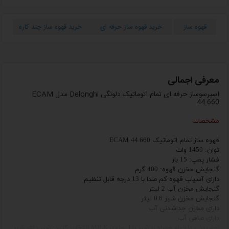
قهوه ساز
خرید قهوه ساز حرفه ای
خرید قهوه ساز چند کاره
ا
معرفی اجمالی
اسپرسوساز حرفه ای تمام اتوماتیک دلونگی Delonghi مدل ECAM
44.660
مشخصات
قهوه‌ ساز تمام اتوماتیک ECAM 44.660
توان: 1450 وات
فشار پمپ: 15 بار
گنجایش مخزن قهوه: 400 گرم
دارای
آسیاب قهوه کم ‌صدا با 13 درجه قابل تنظیم
گنجایش مخزن آب 2 لیتر
گنجایش مخزن شیر 0.6 لیتر
دارای
مخزن جداشدنی آب
دارای
صافی آب
نوشیدنی دلخواه همراه با شیر را از منوی MILK انتخاب کنید: شیر داغ، شیر