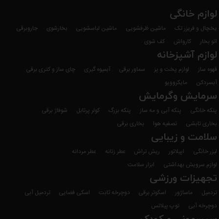
لوازم خانگی
یخچال و فریزر تک
ماشین ظرفشویی
ماشین لباسشویی
بخارشوی
جاروبرقی
اتو بخار
کارواش
کف شوی
لوازم آشپزخانه
قهوه ساز
لوازم پخت و پز
سماور برقی
آبمیوه گیری
چای ساز و کتری برقی
آبسردکن
مایکروویو
سرمایش وگرمایش
پنکه خانگی
پنکه آبی و مه ساز
پنکه بزرگ
کولر پرتابل
شوفاژ برقی
بخاری تابشی
تصفیه هوا
بخاری برقی
سلامت و زیبایی
لیزر خانگی
اپیلاتور
ریش تراش
عطر زنانه
عطر مردانه
لوازم سرویش بهداشتی
ابزار سلامت
تجهیزات ورزشی
تردمیل
ماساژور
اسکوتر برقی
دوچرخه ثابت
اسکی فضایی
تردمیل آبی
دوچرخه آبی
توپ پیلاتس