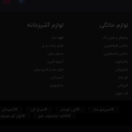
لوازم خانگی
لوازم آشپزخانه
یخچال و فریزر تک
قهوه ساز
ماشین ظرفشویی
لوازم پخت و پز
ماشین لباسشویی
سماور برقی
بخارشوی
آبمیوه گیری
جاروبرقی
چای ساز و کتری برقی
اتو بخار
آبسردکن
کارواش
مایکروویو
کف شوی
#اسپرسو ساز
#آون توستر
#سرخ کن
#آبسردکن
#کاناپه تختخواب شو
#کولر کم مصرف