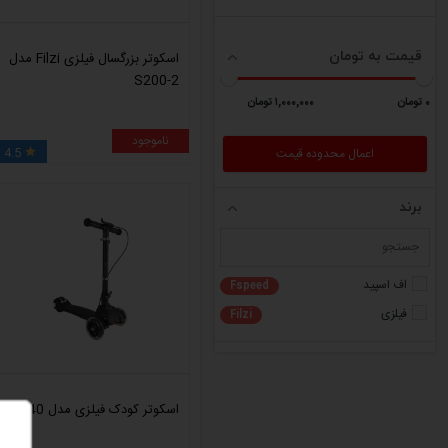
قیمت به تومان
اسکوتر بزرگسال فیلزی Filzi مدل
S200-2
٠ تومان
١,٠٠٠,٠٠٠ تومان
ناموجود
4.5

برند
اف اسپید
Fspeed
فیلزی
Filzi
اسکوتر کودک فیلزی مدل S940