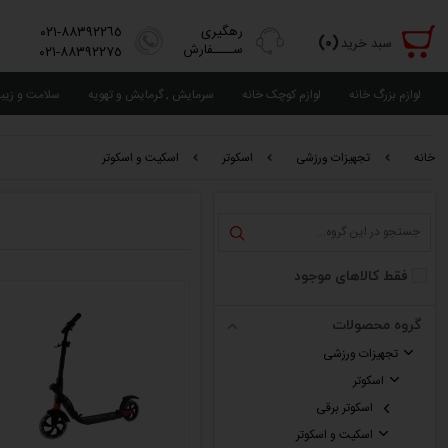
رهگیری
٨٨٣٩٢٢٦٥-٠٢١
(٠)
سبد خرید
ســــفارش
٨٨٣٩٢٢٧٥-٠٢١
لوازم بزرگ خانه
لوازم کوچک خانه
سرمایش , گرمایش و تهویه
سلامت و زیب
خانه
تجهیزات ورزشی
اسکوتر
اسکیت و اسکوتر
فقط کالاهای موجود
گروه محصولات
تجهیزات ورزشی
اسکوتر
اسکوتر برقی
اسکیت و اسکوتر