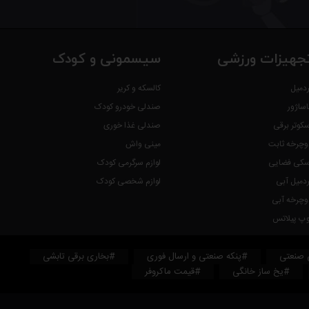
جهیزات ورزشی
سیسمونی و کودک
ردمیل
کالسکه و کریر
اساژور
صندلی خودرو کودک
سکوتر برقی
صندلی غذا خوری
وچرخه ثابت
مینی واش
سکی فضایی
لوازم سرگرمی کودک
ردمیل آبی
لوازم شخصی کودک
وچرخه آبی
وپ پیلاتس
 صنعتی
#پنکه صنعتی و ارسال فوری
#بخاری برقی تابشی
#یخ ساز خانگی
#قیمت ماکروفر