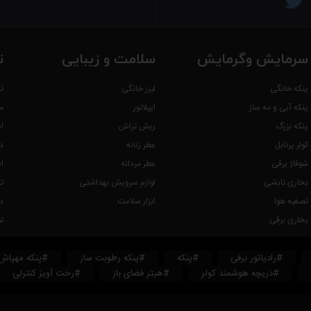
سرمایش وگرمایش
سلامت و زیبایی
ت
پنکه خانگی
لیزر خانگی
ت
پنکه آبی و مه ساز
اپیلاتور
م
پنکه بزرگ
ریش تراش
ا
کولر پرتابل
عطر زنانه
د
شوفاژ برقی
عطر مردانه
ا
بخاری تابشی
لوازم سرویش بهداشتی
ت
تصفیه هوا
ابزار سلامت
د
بخاری برقی
ت
#رادیاتور برقی
#پنکه
#پنکه رطوبت ساز
#پنکه مهپاش
#دریچه هوشمند کولر
#هیتر فضای باز
#رخت آویز کنترلی