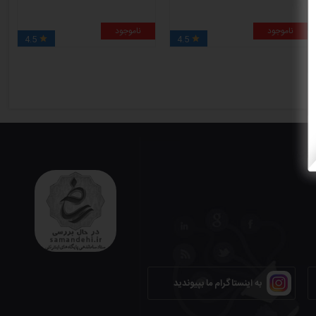
ناموجود
ناموجود
4.5
4.5


به اینستاگرام ما بپیوندید