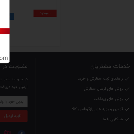
ناموجود
4.5

خدمات مشتریان
عضویت در خب
راهنمای ثبت سفارش و خرید

در خبرنامه عضو شو
ایمیل خود دریافت
روش های ارسال سفارش

روش های پرداخت

قوانین و رویه های بازگرداندن کالا

تایید ایمیل
همکاری با ما
