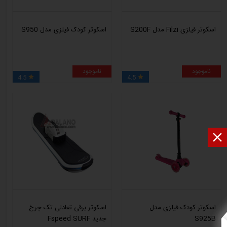
اسکوتر فیلزی Filzi مدل S200F
اسکوتر کودک فیلزی مدل S950
ناموجود
ناموجود
4.5
4.5



اسکوتر کودک فیلزی مدل
اسکوتر برقی تعادلی تک چرخ
S925B
جدید Fspeed SURF