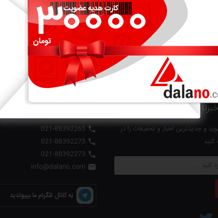
ناموجود
ناموجود
4.5
4.5


(تعداد 1 -1 از 10 محصول)
رنامه
با دالانو در تماس باشید
ید و جدیدترین اخبار و تخفیفات را در
021-88392265

 کنید
021-88392275

021-88392273

info@dalano.com

به کانال تلگرام ما بپیوندید