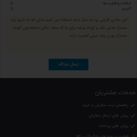
12ماه گارانتی
امکانات و قابلیت ها
5
کاربری
5
با ضمانت نامه شرکت سرمابان
این بخاری قارچی رو سه سال دارم استفاده می کنیم مدلی که ما داریم پایه
توجه: این محصول بدون کپسول گاز ارائه می شود ، تهیه کپسول گاز مایع بر
متحرک قدش بلند و کوتاه میشه برای ما که سقف مکان استفادمون کوتاه
عهده خریدار است.
متحرک بودن پایه خیلی اهمیت داره
ارسال دیدگاه
بخاری فضای باز برقی و گازی
انواع بخاری فضای باز با کیفیت برای
تراس، باغ، کافه و رستوران. طراحی
خدمات مشتریان
زیبا، گرمایش مناسب و ارسال سریع.
راهنمای ثبت سفارش و خرید

مشاهده محصولات
روش های ارسال سفارش

روش های پرداخت

قوانین و رویه های بازگرداندن کالا
