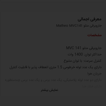
معرفی اجمالی
جاروبرقی متئو Matheo MVC141
مشخصات
جاروبرقی
متئو
MVC 141
حداکثر توان: 1400 وات
کنترل سرعت: با توان متنوع
دارای یک عدد لوله خرطومی 1.5 متری انعطاف پذیر با قابلیت کنترل
جریان هوا
دارای دو عدد لوله پلاستیکی
،
یک عدد برس و یک عدد برس چندمنظوره
دارای فیلتر هپا
نمایش بیشتر
طول سیم: 5 متر
لوازم جانبی: 1 عدد برس چند منظوره
دامنۀ عملکرد 8 متر