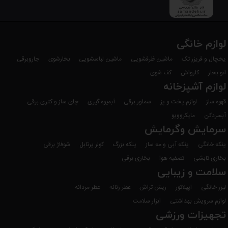
لوازم خانگی
یخچال و فریزر تک
ماشین ظرفشویی
ماشین لباسشویی
بخارشوی
جاروبرقی
اتو بخار
کارواش
کف شوی
لوازم آشپزخانه
قهوه ساز
لوازم پخت و پز
سماور برقی
آبمیوه گیری
چای ساز و کتری برقی
آبسردکن
مایکروویو
سرمایش وگرمایش
پنکه خانگی
پنکه آبی و مه ساز
پنکه بزرگ
کولر پرتابل
شوفاژ برقی
بخاری تابشی
تصفیه هوا
بخاری برقی
سلامت و زیبایی
لیزر خانگی
اپیلاتور
ریش تراش
عطر زنانه
عطر مردانه
لوازم سرویش بهداشتی
ابزار سلامت
تجهیزات ورزشی