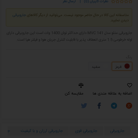
نظرات کاربران (0)
|
ارسال نظر
متاسفانه این کالا در حال حاضر موجود نیست. می‌توانید از دیگر کالاهای
جاروبرقی
دیدن نمایید.
جاروبرقی متئو مدل MVC 141 دارای حداکثر توان 1400 وات است این جاروبرقی دارای
لوله خرطومی 1.5 متری انعطاف پذیر با قابلیت کنترل جریان هوا و فیلتر هپا است.
رنگ
قرمز
سفید
اضافه به علاقه مندی ها
مقایسه کن
جاروبرقی
جاروبرقی قوی
جاروبرقی ارزان و با کیفیت
جاروبر