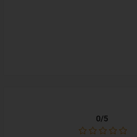
0/5
دنی های خوشمزه ای که این دستگاه ارائه می دهد لذت ببرید
.