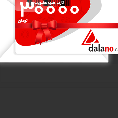
ه فنجان به منظور پیش گرمایش
 و اسپرسوساز
های برپایه اسپرسو مثل کاپوچینو، ماکیاتو، لاته، موکا، آمریکانو، آفوگاتو، پیکولو