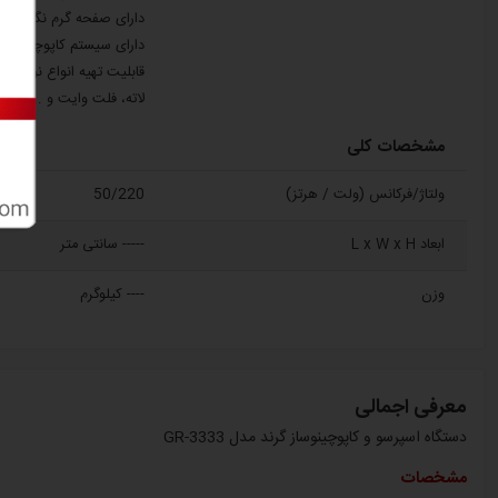
دارای صفحه گرم نگهدارند
دارای سیستم کاپوچینوساز
قابلیت تهیه انواع نوشیدنی 
لاته، فلت وایت و ...
مشخصات کلی
ولتاژ/فرکانس (ولت / هرتز)
50/220
ابعاد L x W x H
----- سانتی متر
وزن
---- کیلوگرم
معرفی اجمالی
دستگاه اسپرسو و کاپوچینوساز گرند مدل GR-3333
مشخصات