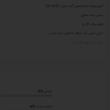
اسپرسوساز تمام لمسی گرند مدل GR-3333
جنس بدنه استیل
فشار بخار: 20 بار
دارای مخزن آب شفاف با قابلیت جدا شدن
دارای نازل تهیه کف شیر
تهیه یک فنجان یا دو فنجان
دارای صفحه گرم نگهدارنده فنجان به منظور پیش گرمایش
دارای سیستم کاپوچینوساز و اسپرسوساز
قابلیت تهیه انواع نوشیدنی های برپایه اسپرسو مثل کاپوچینو، ماکیاتو، لاته، موکا، آم
24 ماه گارانتی
0/5
طراحی
با ضمانت نامه شرکت گرند سرویس
اسپرسو ساز گرند با ویژگی های منحصر به فرد و کیفیت عالی ،انتخابی مناسب برای 
0/5
کیفیت ساخت