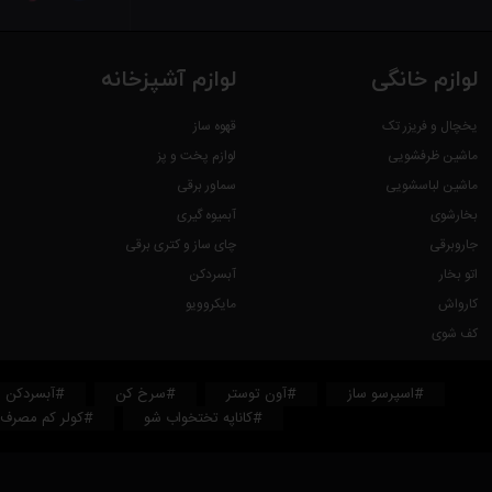
لوازم خانگی
لوازم آشپزخانه
یخچال و فریزر تک
قهوه ساز
ماشین ظرفشویی
لوازم پخت و پز
ماشین لباسشویی
سماور برقی
بخارشوی
آبمیوه گیری
جاروبرقی
چای ساز و کتری برقی
اتو بخار
آبسردکن
کارواش
مایکروویو
کف شوی
#اسپرسو ساز
#آون توستر
#سرخ کن
#آبسردکن
#کاناپه تختخواب شو
#کولر کم مصرف