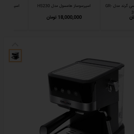
اسپرسوساز صفحه لمسی گرند مدل GR-
اسپرسوساز هامسول مدل HS230
اسپرسوساز زنیت 
3
18,000,000 تومان