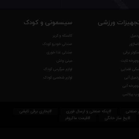
جهیزات ورزشی
سیسمونی و کودک
ردمیل
کالسکه و کریر
اساژور
صندلی خودرو کودک
سکوتر برقی
صندلی غذا خوری
وچرخه ثابت
مینی واش
سکی فضایی
لوازم سرگرمی کودک
ردمیل آبی
لوازم شخصی کودک
وچرخه آبی
وپ پیلاتس
 صنعتی
#پنکه صنعتی و ارسال فوری
#بخاری برقی تابشی
#یخ ساز خانگی
#قیمت ماکروفر