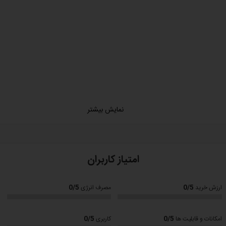
نمایش بیشتر
امتیاز کاربران
ریکانو، آفوگاتو، پیکولو لاته، فلت وایت و ...
0/5
0/5
ارزش خرید
مصرف انرژی
هر عاشق قهوه است . با توجه به مشخصات ،می توانید تصمیمی آگاهانه بگیرید و از نوشی
0/5
0/5
امکانات و قابلیت ها
کاربری