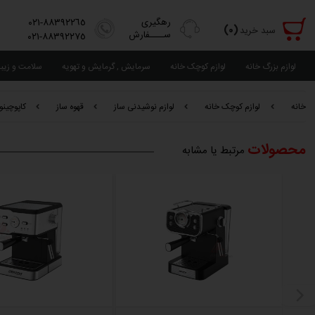
رهگیری
٨٨٣٩٢٢٦٥-٠٢١
(٠)
سبد خرید
ســــفارش
٨٨٣٩٢٢٧٥-٠٢١
لوازم بزرگ خانه
لوازم کوچک خانه
سرمایش , گرمایش و تهویه
سلامت و زیب
خانه
لوازم کوچک خانه
لوازم نوشیدنی ساز
قهوه ساز
کاپوچینو
محصولات
مرتبط یا مشابه