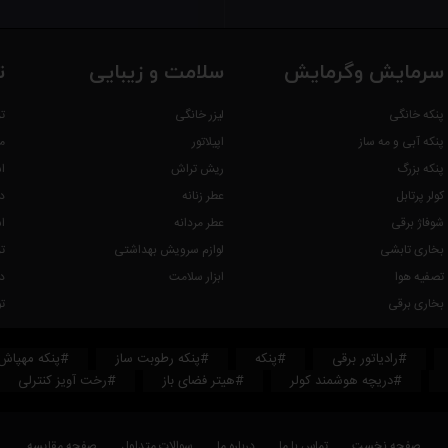
سرمایش وگرمایش
سلامت و زیبایی
ت
پنکه خانگی
لیزر خانگی
ت
پنکه آبی و مه ساز
اپیلاتور
م
پنکه بزرگ
ریش تراش
ا
کولر پرتابل
عطر زنانه
د
شوفاژ برقی
عطر مردانه
ا
بخاری تابشی
لوازم سرویش بهداشتی
ت
تصفیه هوا
ابزار سلامت
د
بخاری برقی
ت
#رادیاتور برقی
#پنکه
#پنکه رطوبت ساز
#پنکه مهپاش
#دریچه هوشمند کولر
#هیتر فضای باز
#رخت آویز کنترلی
صفحه نخست
تماس با ما
درباره ما
سوالات متداول
صفحه مقایسه