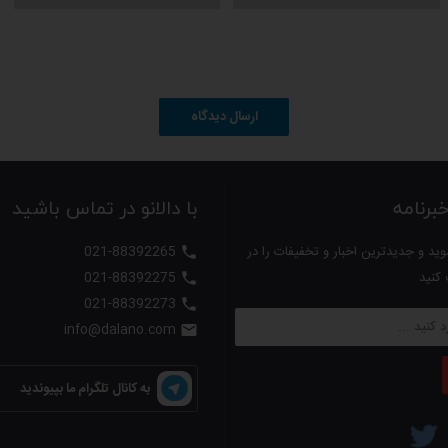
اشد.
ارسال دیدگاه
رنامه
با دالانو در تماس باشید
 متنوع و کیفیت عالی، برای دیدن مدل های بیشتر و انتخاب راحت تر روی لین
ید و جدیدترین اخبار و تخفیفات را در
021-88392265

 کنید
021-88392275

021-88392273

info@dalano.com

به کانال تلگرام ما بپیوندید