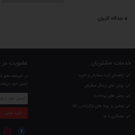
لطفا
توجه داشته باشید
؛
دیدگاه کاربران
کلیه کالاهای عرضه شده در دالانو اصل بوده و دارای گارانتی از شرکتهای معتبر می ب
قهوه ساز مورد علاقه ات رو پیدا کن!
خدمات مشتریان
عضویت در خب
انواع قهوه ساز و اسپرسوساز با طراحی های
راهنمای ثبت سفارش و خرید

در خبرنامه عضو شو
مشاهده محصولات
ایمیل خود دریافت
روش های ارسال سفارش

روش های پرداخت

قوانین و رویه های بازگرداندن کالا

تایید ایمیل
همکاری با ما
