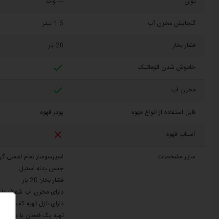
توان
--- وات
گنجایش مخزن آب
1.5 لیتر
فشار بخار
20 بار

خاموش شدن اتوماتیک

مخزن آب
قابل استفاده از انواع قهوه
پودر قهوه

آسیاب قهوه
سایر مشخصات
اسپرسوساز تمام لمسی گرند مدل
جنس بدنه استیل
فشار بخار: 20 بار
دارای مخزن آب شفاف با 
دارای نازل تهیه کف شیر
تهیه یک فنجان یا دو فنجا