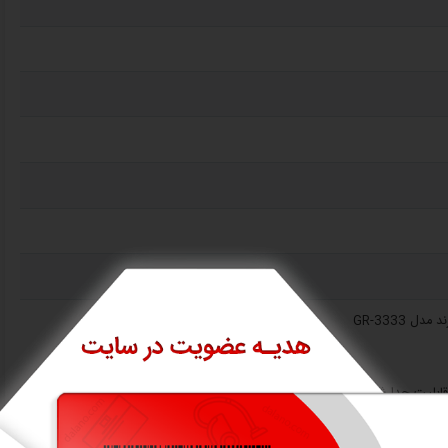
 GR-3333
قابلیت جدا شدن
ن