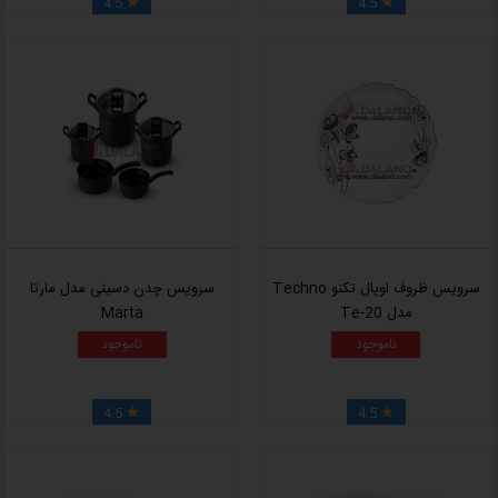
4.5
4.5


سرویس ظروف اوپال تکنو Techno
سرویس چدن دسینی مدل مارتا
مدل Te-20
Marta
ناموجود
ناموجود
4.5
4.5

