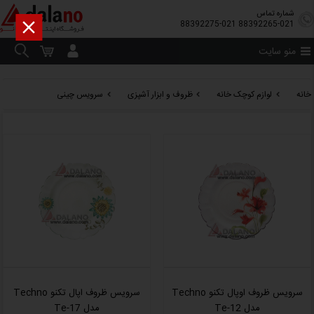
شماره تماس

88392275-021
88392265-021
منو سایت
خانه
لوازم کوچک خانه
ظروف و ابزار آشپزی
سرویس چینی
سرویس ظروف اوپال تکنو Techno
سرویس ظروف اپال تکنو Techno
مدل Te-12
مدل Te-17