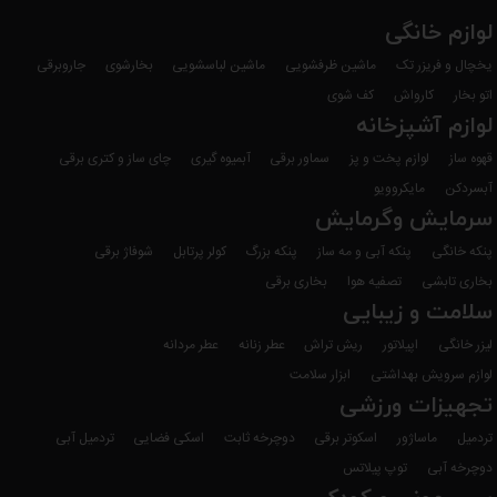
لوازم خانگی
یخچال و فریزر تک
ماشین ظرفشویی
ماشین لباسشویی
بخارشوی
جاروبرقی
اتو بخار
کارواش
کف شوی
لوازم آشپزخانه
قهوه ساز
لوازم پخت و پز
سماور برقی
آبمیوه گیری
چای ساز و کتری برقی
آبسردکن
مایکروویو
سرمایش وگرمایش
پنکه خانگی
پنکه آبی و مه ساز
پنکه بزرگ
کولر پرتابل
شوفاژ برقی
بخاری تابشی
تصفیه هوا
بخاری برقی
سلامت و زیبایی
لیزر خانگی
اپیلاتور
ریش تراش
عطر زنانه
عطر مردانه
لوازم سرویش بهداشتی
ابزار سلامت
تجهیزات ورزشی
تردمیل
ماساژور
اسکوتر برقی
دوچرخه ثابت
اسکی فضایی
تردمیل آبی
دوچرخه آبی
توپ پیلاتس