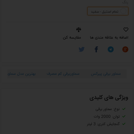
رنگ
تمام استیل - سفید
اضافه به علاقه مندی ها
مقایسه کن
سماور برقی پیرکس
سماوربرقی کم مصرف
بهترین مدل سماور برقی
ویژگی های کلیدی
نوع: سماور برقی
توان: 2000 وات
گنجایش کتری: 3 لیتر