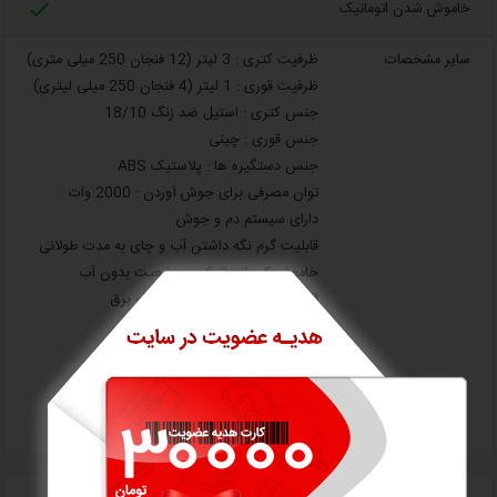

خاموش شدن اتوماتیک
سایر مشخصات
ظرفیت کتری : 3 لیتر (12 فنجان 250 میلی متری)
ظرفیت قوری : 1 لیتر (4 فنجان 250 میلی لیتری)
جنس کتری : استیل ضد زنگ 18/10
جنس قوری : چینی
جنس دستگیره ها : پلاستیک ABS
توان مصرفی برای جوش آوردن : 2000 وات
دارای سیستم دم و جوش
قابلیت گرم نگه داشتن آب و چای به مدت طولانی
خاموش کن اتوماتیک در وضعیت بدون آب
90 درصد صرفه جویی در مصرف برق
دارای چراغ نشانگر وضعیت
طراحی ارگونومیک دسته ها
امکان مخفی کردن کابل برق
ساخت کشور ترکیه