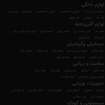
لوازم خانگی
یخچال و فریزر تک
ماشین ظرفشویی
ماشین لباسشویی
بخارشوی
جاروبرقی
اتو بخار
کارواش
کف شوی
لوازم آشپزخانه
قهوه ساز
لوازم پخت و پز
سماور برقی
آبمیوه گیری
چای ساز و کتری برقی
آبسردکن
مایکروویو
سرمایش وگرمایش
پنکه خانگی
پنکه آبی و مه ساز
پنکه بزرگ
کولر پرتابل
شوفاژ برقی
بخاری تابشی
تصفیه هوا
بخاری برقی
سلامت و زیبایی
لیزر خانگی
اپیلاتور
ریش تراش
عطر زنانه
عطر مردانه
لوازم سرویش بهداشتی
ابزار سلامت
تجهیزات ورزشی
تردمیل
ماساژور
اسکوتر برقی
دوچرخه ثابت
اسکی فضایی
تردمیل آبی
دوچرخه آبی
توپ پیلاتس
سیسمونی و کودک