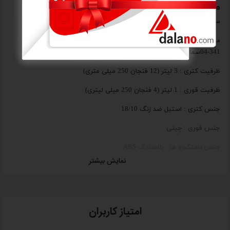
معرفی اجمالی
سماور برقی کرکماز مدل A341-02
مشخصات
04-341سماور برقی چای کولیک کرکماز
ظرفیت کتری : 3 لیتر (12 فنجان 250 میلی متری)
ظرفیت قوری : 1 لیتر (4 فنجان 250 میلی لیتری)
جنس کتری : استیل ضد زنگ 18/10
جنس قوری : چینی
جنس دستگیره ها : پلاستیک ABS
نمایش بیشتر
توان مصرفی برای جوش آوردن : 2000 وات
دارای سیستم دم و جوش
قابلیت گرم نگه داشتن آب و چای به مدت طولانی
امتیاز کاربران
خاموش کن اتوماتیک در وضعیت بدون آب