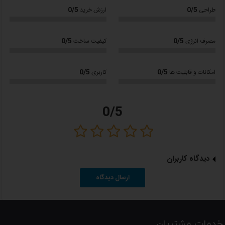
0/5
0/5
طراحی
ارزش خرید
90 درصد صرفه جویی در مصرف برق
دارای چراغ نشانگر وضعیت
0/5
0/5
مصرف انرژی
کیفیت ساخت
طراحی ارگونومیک دسته ها
امکان مخفی کردن کابل برق
0/5
0/5
امکانات و قابلیت ها
کاربری
رنگ: سفید کد : 02-341
ساخت کشور ترکیه
0/5
12 ماه گارانتی
با ضمانت نامه شرکت برلیان چابهار
دیدگاه کاربران
لطفا
توجه داشته باشید
؛
ارسال دیدگاه
کلیه کالاهای عرضه شده در دالانو اصل بوده و دارای گارانتی از شرکتهای معتبر
می باشد.
خدمات مشتریان