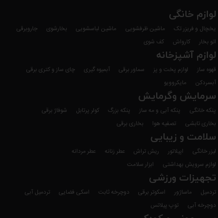
لوازم خانگی
یخچال و فریزر تک
ماشین ظرفشویی
ماشین لباسشویی
بخارشوی
جاروبرقی
اتو بخار
کارواش
کف شوی
لوازم آشپزخانه
قهوه ساز
لوازم پخت و پز
سماور برقی
آبمیوه گیری
چای ساز و کتری برقی
آبسردکن
مایکروویو
سرمایش وگرمایش
پنکه خانگی
پنکه آبی و مه ساز
پنکه بزرگ
کولر پرتابل
شوفاژ برقی
بخاری تابشی
تصفیه هوا
بخاری برقی
سلامت و زیبایی
لیزر خانگی
اپیلاتور
ریش تراش
عطر زنانه
عطر مردانه
لوازم سرویش بهداشتی
ابزار سلامت
تجهیزات ورزشی
تردمیل
ماساژور
اسکوتر برقی
دوچرخه ثابت
اسکی فضایی
تردمیل آبی
دوچرخه آبی
توپ پیلاتس