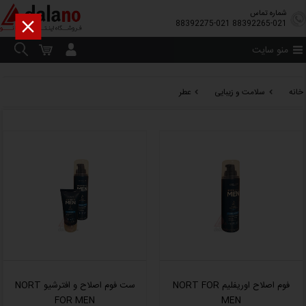
شماره تماس

88392275-021
88392265-021
منو سایت
خانه
سلامت و زیبایی
عطر
فوم اصلاح اوریفلیم NORT FOR
ست فوم اصلاح و افترشیو NORT
FOR MEN
MEN