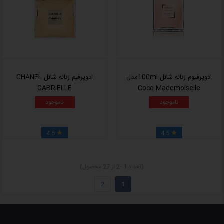
ادوپرفیوم زنانه شانل 100mlمدل
ادوپرفیم زنانه شانل CHANEL
GABRIELLE
Coco Mademoiselle
ناموجود
ناموجود
4.5
4.5


(تعداد 1 -2 از 27 محصول)
2
1