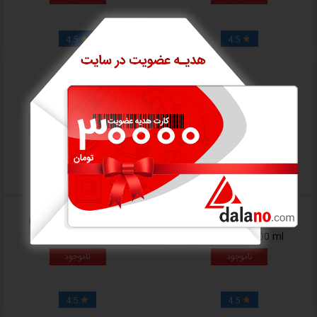
4.5
4.5


ادوپرفیوم دیور Dior homme
ادوتویلت مردانه دیور Dior
Sauvage Edt100 ml
intense EDP 100 ml
ناموجود
ناموجود
4.5
4.5

