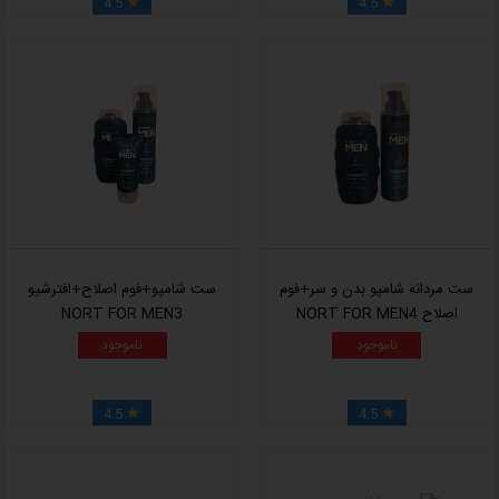
4.5
4.5


ست مردانه شامپو بدن و سر+فوم
ست شامپو+فوم اصلاح+افترشیو
اصلاح NORT FOR MEN4
NORT FOR MEN3
ناموجود
ناموجود
4.5
4.5

