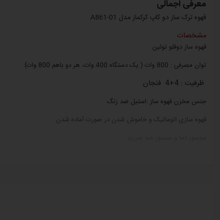
معرفی اجمالی
قهوه ترک ساز دو کاپ کرکماز مدل A861-01
مشخصات
قهوه ساز دوقلو توئین
توان مصرفی : 800 وات ( یک دستگاه 400 وات، هر دو باهم 800 وات)
ظرفیت : 4+4 فنجان
جنس مخزن قهوه ساز :استیل ضد زنگ
قهوه سازی اتوماتیک و خاموش شدن در صورت آماده شدن
سنسور دما و سنسور ضد سرریز
دارای سیستم حفاظت خودکار در صورت کم شدن آب
مخزن آب : ندارد
جنس بدنه : پلاستیک
دارای فناوری ترموبالانس (حفظ رایحه قهوه)