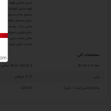
جنس مخزن قهوه ساز :اس
قهوه سازی اتوماتیک و خ
سنسور دما و سنسور ضد س
دارای سیستم حفاظت خود
جنس بدنه : پلاستیک
دارای فناوری ترموبالانس 
امکان آماده سازی قهوه ت
ساخت کشور ترکیه
مشخصات کلی
ابعاد W x D x H
‎40.5x 35x32.5 سانتی متر
وزن
2.15 کیلوگرم
ولتاژ/فرکانس (ولت / هرتز)
220/50