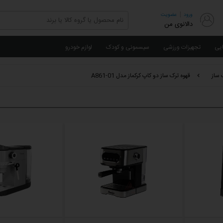
|
ورود
عضویت
دالانوی من
ایی
تجهیزات ورزشی
سیسمونی و کودک
لوازم خودرو
 ساز
قهوه ترک ساز دو کاپ کرکماز مدل A861-01