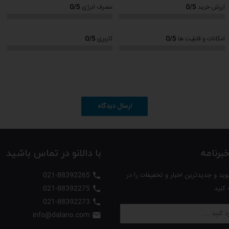
0/5
0/5
ارزش خرید
مصرف انرژی
0/5
0/5
امکانات و قابلیت ها
کاربری
ارسال دیدگاه
 سرعت از روی آتش زیاد می جوشد ، بدون آنکه اصل آن گرفته شود ، پخته می شود ، د
رنامه
با دالانو در تماس باشید
 آشپزخانه استیل است این قهوه ساز هم با داشتن ظرف پخت قهوه استیل به هیچ عنوان
ید و جدیدترین اخبار و تخفیفات را در
021-88392265

 کنید
021-88392275

021-88392273

info@dalano.com

رای سرو قهوه می باشد که به دلیل وجود فوم و کف نسبت به قهوه های دیگر لذت بخش تر می