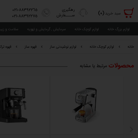
رهگیری
٨٨٣٩٢٢٦٥-٠٢١
(٠)
سبد خرید
ســــفارش
٨٨٣٩٢٢٧٥-٠٢١
لوازم بزرگ خانه
لوازم کوچک خانه
سرمایش , گرمایش و تهویه
سلامت و زیب
خانه
لوازم کوچک خانه
لوازم نوشیدنی ساز
قهوه ساز
قهوه ترک
محصولات
مرتبط یا مشابه