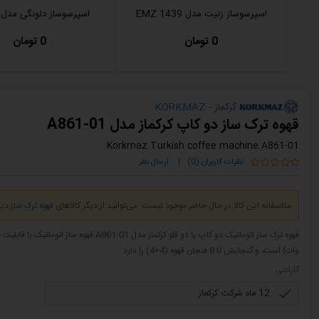
اسپرسوساز زنیت مدل EMZ 1439
اسپرسوساز دلونگی مدل EC260
0 تومان
0 تومان
کرکماز - KORKMAZ
قهوه ترک ساز دو کاپ کرکماز مدل A861-01
Korkmaz Turkish coffee machine A861-01
نظرات کاربران (0)
|
ارسال نظر
متاسفانه این کالا در حال حاضر موجود نیست. می‌توانید از دیگر کالاهای
قهوه ترک ساز
دید
وات) است، و گنجایش تا 8 فنجان قهوه (4+4) را دارد.
گارانتی