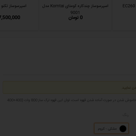
اسپرسوساز چندکاره کومتای Komtai مدل
اسپرسوساز تکنو مدل 0
9001
0 تومان
17,500,000 توم
ن نمایید.
قهوه ترک ساز اتوماتیک دو کاپ یا دو قلو کرکماز مدل A861-01 قهوه ساز اتوماتیک با قابلیت خاموش شدن در صورت آماده شدن قهوه است، توان این قهوه ترک ساز 800 وات (400+400
رنگ
مشکی - کروم