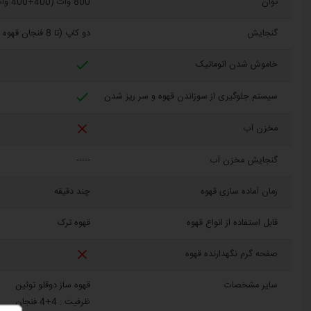
توان
800 وات (400+400 وات)
گنجایش
دو کاپ (تا 8 فنجان قهوه ترک کوچک)

خاموش شدن اتوماتیک

سیستم جلوگیری از سوزاندن قهوه و سر ریز شدن

مخزن آب
گنجایش مخزن آب
-----
زمان آماده سازی قهوه
چند دقیقه
قابل استفاده از انواع قهوه
قهوه ترک

صفحه گرم نگهدارنده قهوه
سایر مشخصات
قهوه ساز دوقلو توئین
ظرفیت : 4+4 فنجان