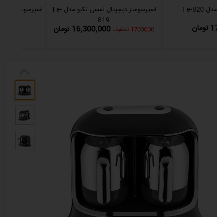
Te-82
اسپرسوساز دیجیتال لمسی تکنو مدل Te-
اسپرسوساز با آسیاب
819
ان
16,300,000 تومان
1700000 تخفیف