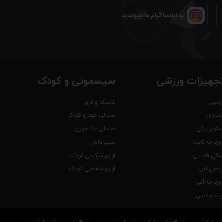
به اینستاگرام ما بپیوندید
خته می شود و تنها نوعی از قهوه می باشد که به دلیل غلظت و فیلتر
 بهتر حس شود.
ود. تمام ذره های قهوه ای که در قهوه جوش موجود است درون فنجان ها
جهیزات ورزشی
سیسمونی و کودک
ردمیل
کالسکه و کریر
اساژور
صندلی خودرو کودک
سکوتر برقی
صندلی غذا خوری
وچرخه ثابت
مینی واش
سکی فضایی
لوازم سرگرمی کودک
ک زیر کلیک کن
ردمیل آبی
لوازم شخصی کودک
وچرخه آبی
وپ پیلاتس